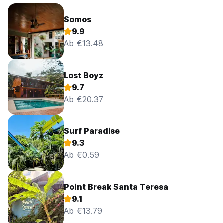
Somos
9.9
Ab €13.48
Lost Boyz
9.7
Ab €20.37
Surf Paradise
9.3
Ab €0.59
Point Break Santa Teresa
9.1
Ab €13.79