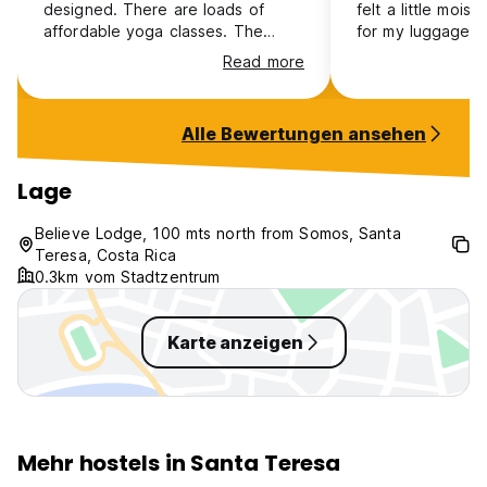
designed. There are loads of
felt a little moist
affordable yoga classes. The
for my luggage s
yoga deck is also free to use
night
Read more
when no classes are taking place.
The hostel is a 5min walk away
from the beach but quite close to
Alle Bewertungen ansehen
the top end of Santa Teresa. It’s
the perfect place to relax. The
add ons can be a bit pricey
Lage
though.
Believe Lodge, 100 mts north from Somos, Santa
Teresa, Costa Rica
0.3km vom Stadtzentrum
Karte anzeigen
Mehr hostels in Santa Teresa