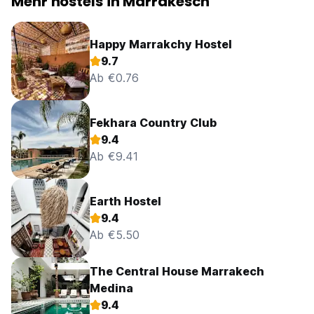
Mehr hostels in Marrakesch
Happy Marrakchy Hostel
9.7
Ab €0.76
Fekhara Country Club
9.4
Ab €9.41
Earth Hostel
9.4
Ab €5.50
The Central House Marrakech
Medina
9.4