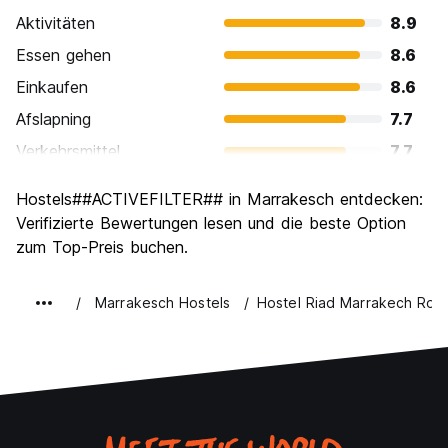
Aktivitäten
8.9
Essen gehen
8.6
Einkaufen
8.6
Afslapning
7.7
Verkehrsmittel
7.7
Sehenswürdigkeiten
8.7
Hostels##ACTIVEFILTER## in Marrakesch entdecken:
Kultur
9.1
Verifizierte Bewertungen lesen und die beste Option
Nachtleben / Party
zum Top-Preis buchen.
6.8
Preis-Leistungsverhältnis
8.8
Marrakesch Hostels
Hostel Riad Marrakech Rou