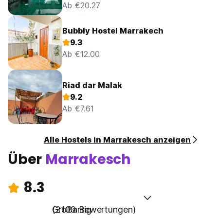
Ab €20.27
Bubbly Hostel Marrakech
9.3
Ab €12.00
Riad dar Malak
9.2
Ab €7.61
Alle Hostels in Marrakesch anzeigen
Über
Marrakesch
8.3
Großartig
(2109 Bewertungen)