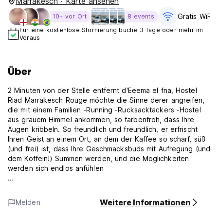
Marrakesch · Karte ansehen
Gratis WiFi
10+ vor Ort
8 events
Für eine kostenlose Stornierung buche 3 Tage oder mehr im
Voraus
Über
2 Minuten von der Stelle entfernt d'Eeema el fna, Hostel
Riad Marrakesch Rouge möchte die Sinne derer angreifen,
die mit einem Familien -Running -Rucksacktackers -Hostel
aus grauem Himmel ankommen, so farbenfroh, dass Ihre
Augen kribbeln. So freundlich und freundlich, er erfrischt
Ihren Geist an einem Ort, an dem der Kaffee so scharf, süß
(und frei) ist, dass Ihre Geschmacksbuds mit Aufregung (und
dem Koffein!) Summen werden, und die Möglichkeiten
werden sich endlos anfühlen
Hostel Riad Marrakech Rouge ist das helle, gefühlvolle
Zuhause für bodenständige, abenteuerliche, glückliche
Weitere Informationen
Melden
Reisende mit offenem Geist und Herz, bereit, ihre
Komfortzone zu verlängern und das funkelnde Labyrinth