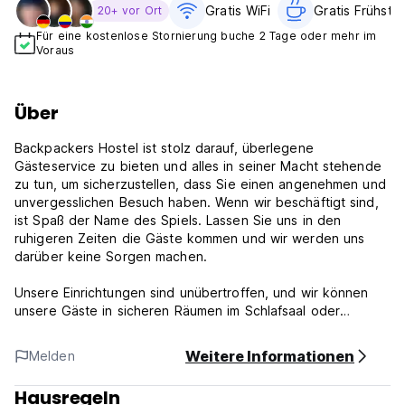
Gratis WiFi
Gratis Frühstü
20+ vor Ort
Für eine kostenlose Stornierung buche 2 Tage oder mehr im
Voraus
Über
Backpackers Hostel ist stolz darauf, überlegene
Gästeservice zu bieten und alles in seiner Macht stehende
zu tun, um sicherzustellen, dass Sie einen angenehmen und
unvergesslichen Besuch haben. Wenn wir beschäftigt sind,
ist Spaß der Name des Spiels. Lassen Sie uns in den
ruhigeren Zeiten die Gäste kommen und wir werden uns
darüber keine Sorgen machen.
Unsere Einrichtungen sind unübertroffen, und wir können
unsere Gäste in sicheren Räumen im Schlafsaal oder
geräumigen, komfortablen und angesagten privaten
Zimmern unterbringen. Alle Zimmer werden kürzlich in jedem
Weitere Informationen
Melden
Zimmer mit Enuiten und Küchenzahlen renoviert. Wie bei
den meisten Hostels erzwingen wir eine strikte No-Raucher-
Hausregeln
Richtlinie eines Produkts in unserer Einrichtung.