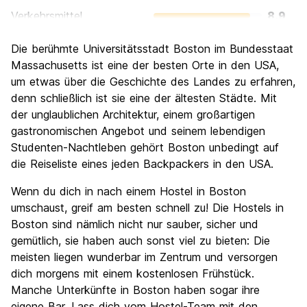
Verkehrsmittel
8.9
Sehenswürdigkeiten
8.9
Die berühmte Universitätsstadt Boston im Bundesstaat
Kultur
9.1
Massachusetts ist eine der besten Orte in den USA,
Nachtleben / Party
um etwas über die Geschichte des Landes zu erfahren,
7.7
denn schließlich ist sie eine der ältesten Städte. Mit
Preis-Leistungsverhältnis
7.5
der unglaublichen Architektur, einem großartigen
gastronomischen Angebot und seinem lebendigen
Studenten-Nachtleben gehört Boston unbedingt auf
die Reiseliste eines jeden Backpackers in den USA.
Wenn du dich in nach einem Hostel in Boston
umschaust, greif am besten schnell zu! Die Hostels in
Boston sind nämlich nicht nur sauber, sicher und
gemütlich, sie haben auch sonst viel zu bieten: Die
meisten liegen wunderbar im Zentrum und versorgen
dich morgens mit einem kostenlosen Frühstück.
Manche Unterkünfte in Boston haben sogar ihre
eigene Bar. Lass dich vom Hostel-Team mit den