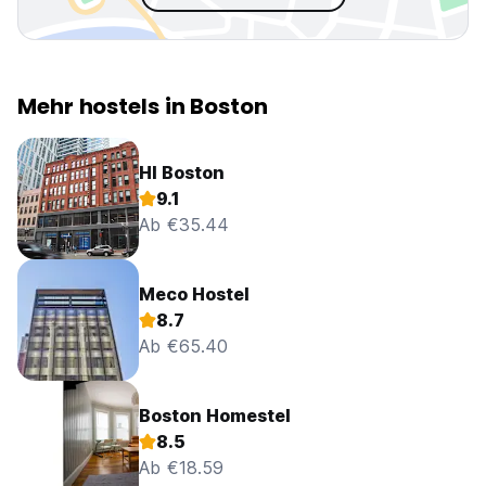
Mehr hostels in Boston
HI Boston
9.1
Ab €35.44
Meco Hostel
8.7
Ab €65.40
Boston Homestel
8.5
Ab €18.59