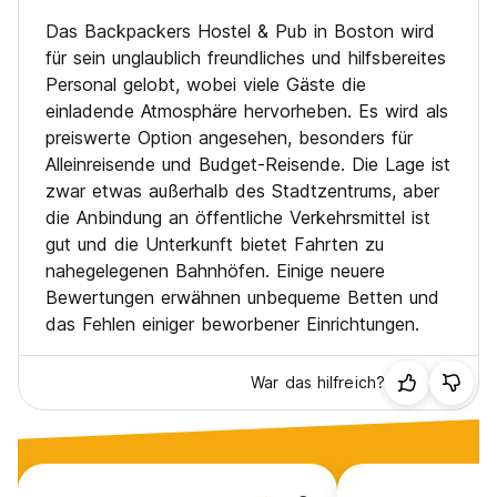
Das Backpackers Hostel & Pub in Boston wird
Backpackers Hostel befindet sich in der Stadt Everett, einer
für sein unglaublich freundliches und hilfsbereites
Stadt, die lebendig wird. Machen Sie einen 10 -minütigen
Personal gelobt, wobei viele Gäste die
Spaziergang zum Encore Casino Resort, eine fabelhafte
einladende Atmosphäre hervorheben. Es wird als
Ausstellung von Blumen und Wasserstraßen sowie ein 5 -
Sterne -Hotel und ein Casino. Eine sichere Wette ist es, Ihr
preiswerte Option angesehen, besonders für
Geld in Ihrer Tasche zu halten, aber über das luxuriöseste
Alleinreisende und Budget-Reisende. Die Lage ist
Casino auf dem Planeten zu staunen.
zwar etwas außerhalb des Stadtzentrums, aber
die Anbindung an öffentliche Verkehrsmittel ist
Ein 10 -minütiger Spaziergang zum Lieblings -Craft -Bezirk
gut und die Unterkunft bietet Fahrten zu
von Boston. Heimat der preisgekrönten
Nachtschichtbrauerei, Bone -Up -Brau, Bier Moose
nahegelegenen Bahnhöfen. Einige neuere
Company, Short Path Distillery oder Aeronut Cannnery und
Bewertungen erwähnen unbequeme Betten und
Taproom, mit Food -Trucks und Live -Musik -Acts am
das Fehlen einiger beworbener Einrichtungen.
Wochenende.
Marihuana ist in Massachsetts legal, und die Rise -Apotheke
War das hilfreich?
befindet sich in der Nähe.
Der Everett Square, ein 5 -minütiger Spaziergang, ist ein
sehr vielfältiges, komfortables und sicheres
Nachbarschaftszentrum. Heimat einiger der köstlichsten