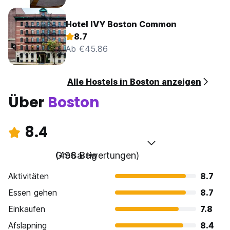
Hotel IVY Boston Common
8.7
Ab €45.86
Alle Hostels in Boston anzeigen
Über
Boston
8.4
Großartig
(496 Bewertungen)
Aktivitäten
8.7
Essen gehen
8.7
Einkaufen
7.8
Afslapning
8.4