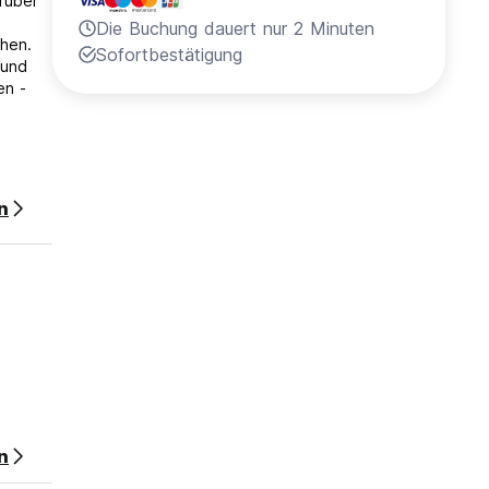
rüber
Die Buchung dauert nur 2 Minuten
hen.
Sofortbestätigung
 und
en -
ts hier
n
n