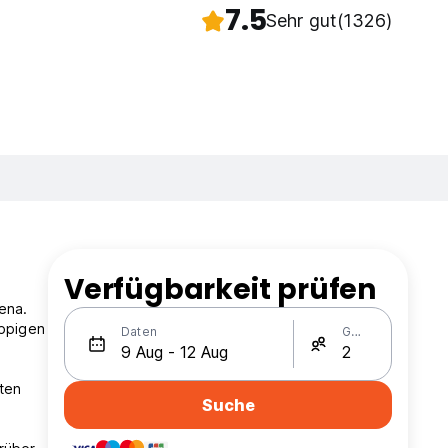
7.5
Sehr gut
(1326)
Verfügbarkeit prüfen
gena.
üppigen
Daten
Gäste
ten
Suche