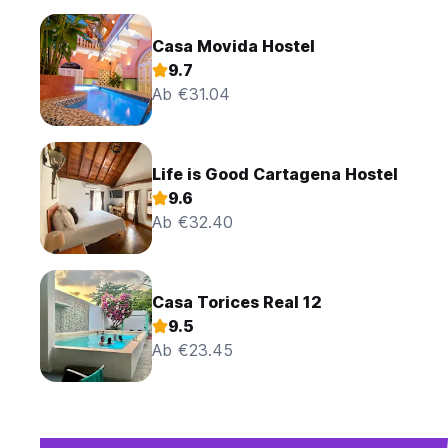
Casa Movida Hostel
9.7
Ab €31.04
Life is Good Cartagena Hostel
9.6
Ab €32.40
Casa Torices Real 12
9.5
Ab €23.45