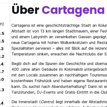
Über
Cartagena
n)
Cartagena ist eine geschichtsträchtige Stadt an Kol
Altstadt ist von 13 km langen Stadtmauern, einer Fest
8.5
und einem Labyrinth an verwinkelten Gassen geprägt.
8.5
neue Cartagena mit hohen Wolkenkratzern und Restaur
Spezialitäten servieren – alles mit Blick auf die reiz
.3
Temperaturen sinken, erwachen die Nachtclubs der 
8.2
Begib dich auf die Spuren der Geschichte und überna
.4
400 Jahre alten Gebäude im Kolonialstil untergebrach
.7
mit den Locals zusammen an nachhaltigem Tourismus a
.0
kostenfreies Frühstück und haben eigene Restaurants,
kann. Du suchst nach Abendunterhaltung? Dann ist ei
8.3
Tanzstunden, DJ-Events und Gratis-Eintritt in die Clu
Die Innenstadt (
Centro
) liegt innerhalb der Altstadt
.4