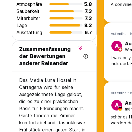
Atmosphäre
5.8
A convinie
Sauberkeit
7.3
Mitarbeiter
7.3
Lage
9.3
Ausstattung
6.7
Aufenthalt 
Au
A
Zusammenfassung
Wei
der Bewertungen
I was only
anderer Reisender
included. 
Das Media Luna Hostel in
Cartagena wird für seine
Aufenthalt 
ausgezeichnete Lage gelobt,
die es zu einer praktischen
An
A
Basis für Erkundungen macht.
män
Gäste fanden die Zimmer
schönes Ho
komfortabel und das inklusive
werden da
Frühstück einen guten Start in