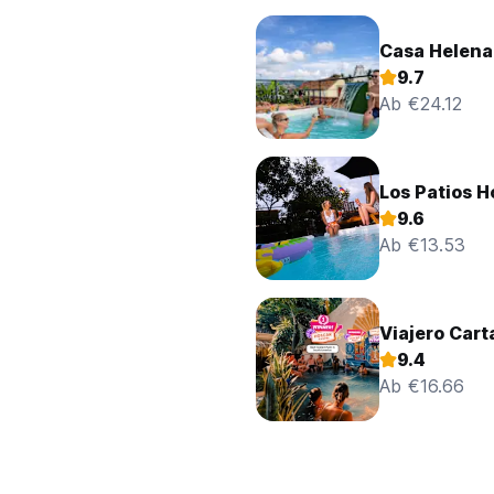
Casa Helena
9.7
Ab €24.12
Los Patios H
9.6
Ab €13.53
Viajero Cart
9.4
Ab €16.66