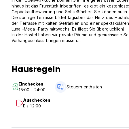
In der Open-Air-Küche können Sie Ihr eigenes Essen zube
hinaus ist das Frühstück inbegriffen, es gibt ein kostenlo
Gepäckaufbewahrung und Schließfächer. Sie können auch A
Die sonnige Terrasse bildet tagsüber das Herz des Hostels
der Terrasse mit kalten Getränken und einer spektakulären
Luna -Mega -Party mittwochs. Es fliegt Sie überglücklich!
In der Hostel haben wir private Räume und gemeinsame Schla
Vorhängeschloss bringen müssen.
Wir haben auch ein Hostel auf Barú Island, das sich an eine
vom Hostel in Cartagena zum Hostel in Barú ändern können
WIR WERDEN AUF DICH WARTEN!
Check -in: 15:00 Uhr
Hausregeln
Schauen Sie sich an: Bis 12:00 Uhr
Wäsche: 8:00 bis 16:00 Uhr
Kein Inkluye los Impuestos (19% Sólo A Columbianos) (Auto-
Einchecken
Steuern enthalten
15:00 - 24:00
Auschecken
Bis 12:00