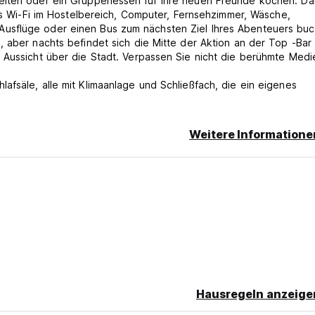
reiten oder ein Gruppenessen für Ihre neuen Freunde kochen. Da
ses Wi-Fi im Hostelbereich, Computer, Fernsehzimmer, Wäsche,
usflüge oder einen Bus zum nächsten Ziel Ihres Abenteuers buc
, aber nachts befindet sich die Mitte der Aktion an der Top -Bar
 Aussicht über die Stadt. Verpassen Sie nicht die berühmte Medi
fsäle, alle mit Klimaanlage und Schließfach, die ein eigenes
m privaten Strand befindet, den Sie in einer Nacht Ihres Aufenthal
.
Weitere Informatione
translated from original language)
Hausregeln anzeige