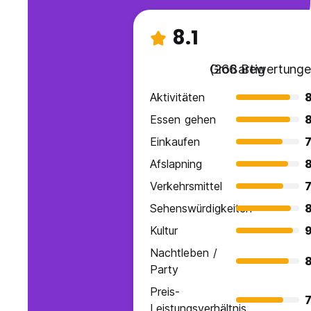
8.1
Großartig
(266 Bewertunge
Aktivitäten
Essen gehen
Einkaufen
7
Afslapning
Verkehrsmittel
7
Sehenswürdigkeiten
8
Kultur
9
Nachtleben /
Party
Preis-
7
Leistungsverhältnis