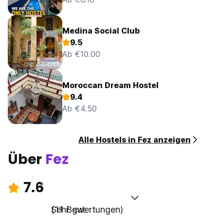
Medina Social Club
9.5
Ab €10.00
Moroccan Dream Hostel
9.4
Ab €4.50
Alle Hostels in Fez anzeigen
Über
Fez
7.6
Sehr gut
(11 Bewertungen)