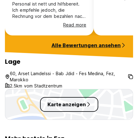
Personal ist nett und hilfsbereit.
Ich empfehle jedoch, die
Rechnung vor dem bezahlen nach
Fehlern zu prüfen. Die funky
Read more
walking tour ist eine tolle
Möglichkeit, die Stadt genauer
kennenzulernen. Ich empfehle
Alle Bewertungen ansehen
jedoch, nichts bei den jeweiligen
Orten zu kaufen. Es gibt billigere
und bessere Orte.
Lage
60, Arset Lamdelssi - Bab Jdid - Fes Medina, Fez,
Marokko
2.5km vom Stadtzentrum
Karte anzeigen