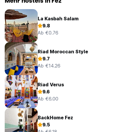
Mehr hostels in Fez
La Kasbah Salam
9.8
Ab €0.76
Riad Moroccan Style
9.7
Ab €14.26
Riad Verus
9.6
Ab €6.00
BackHome Fez
9.5
Ab €6.18