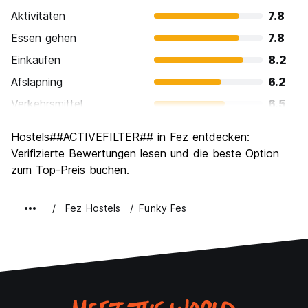
Aktivitäten
7.8
Essen gehen
7.8
Einkaufen
8.2
Afslapning
6.2
Verkehrsmittel
6.5
Sehenswürdigkeiten
8.7
Hostels##ACTIVEFILTER## in Fez entdecken:
Kultur
9.1
Verifizierte Bewertungen lesen und die beste Option
Nachtleben / Party
zum Top-Preis buchen.
5.5
Preis-Leistungsverhältnis
8.4
Fez Hostels
Funky Fes