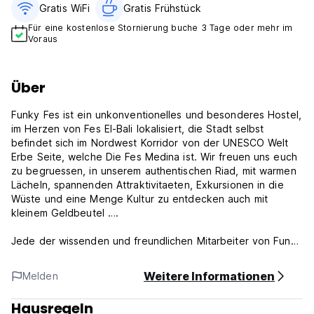
Gratis WiFi
Gratis Frühstück
Für eine kostenlose Stornierung buche 3 Tage oder mehr im
Voraus
Über
Funky Fes ist ein unkonventionelles und besonderes Hostel,
im Herzen von Fes El-Bali lokalisiert, die Stadt selbst
befindet sich im Nordwest Korridor von der UNESCO Welt
Erbe Seite, welche Die Fes Medina ist. Wir freuen uns euch
zu begruessen, in unserem authentischen Riad, mit warmen
Lächeln, spannenden Attraktivitaeten, Exkursionen in die
Wüste und eine Menge Kultur zu entdecken auch mit
kleinem Geldbeutel ….
Jede der wissenden und freundlichen Mitarbeiter von Funky
Fes ist für eine lange Zeitperiode durch Marokko gereist.
Als zukuenftiger Gast hast du das Wissen eines
Weitere Informationen
Melden
Einheimischen jeder Zeit zur Verfuegugung.
Hausregeln
Wenn du gerade Stress abbauen willst, Funky ist der