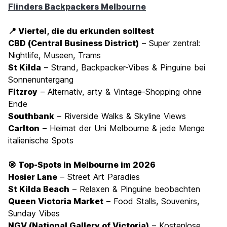
Flinders Backpackers Melbourne
📍 Viertel, die du erkunden solltest
CBD (Central Business District)
– Super zentral:
Nightlife, Museen, Trams
St Kilda
– Strand, Backpacker-Vibes & Pinguine bei
Sonnenuntergang
Fitzroy
– Alternativ, arty & Vintage-Shopping ohne
Ende
Southbank
– Riverside Walks & Skyline Views
Carlton
– Heimat der Uni Melbourne & jede Menge
italienische Spots
🎯 Top-Spots in Melbourne im 2026
Hosier Lane
– Street Art Paradies
St Kilda Beach
– Relaxen & Pinguine beobachten
Queen Victoria Market
– Food Stalls, Souvenirs,
Sunday Vibes
NGV (National Gallery of Victoria)
– Kostenlose