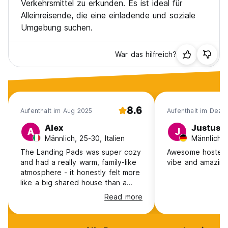
Verkehrsmittel zu erkunden. Es ist ideal für
Alleinreisende, die eine einladende und soziale
Umgebung suchen.
War das hilfreich?
8.6
Aufenthalt im Aug 2025
Aufenthalt im Dez 
Alex
Justus
A
J
Männlich, 25-30, Italien
The Landing Pads was super cozy
Awesome hostel wi
and had a really warm, family-like
vibe and amazing
atmosphere - it honestly felt more
like a big shared house than a
typical hostel. It was super clean
Read more
and well-organized, with regular
group activities. The location is
great too - right in the heart of