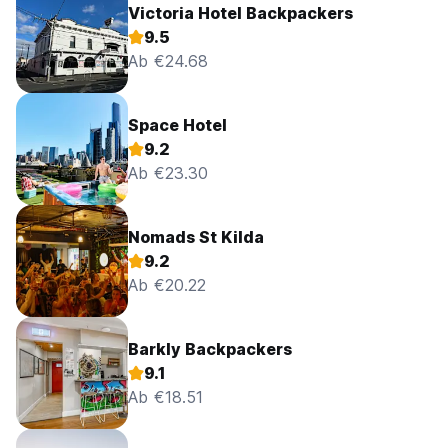
Victoria Hotel Backpackers
9.5
Ab €24.68
Space Hotel
9.2
Ab €23.30
Nomads St Kilda
9.2
Ab €20.22
Barkly Backpackers
9.1
Ab €18.51