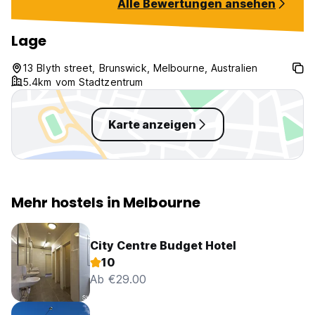
Alle Bewertungen ansehen
Brunswick, close to cafés, bars,
and public transport. Perfect for
anyone looking for a social,
Lage
welcoming, and relaxed place.
13 Blyth street, Brunswick, Melbourne, Australien
5.4km vom Stadtzentrum
Karte anzeigen
Mehr hostels in Melbourne
City Centre Budget Hotel
10
Ab €29.00