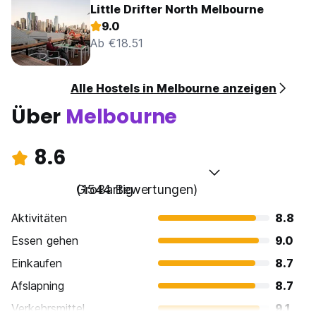
Little Drifter North Melbourne
9.0
Ab €18.51
Alle Hostels in Melbourne anzeigen
Über
Melbourne
8.6
Großartig
(1544 Bewertungen)
Aktivitäten
8.8
Essen gehen
9.0
Einkaufen
8.7
Afslapning
8.7
Verkehrsmittel
9.1