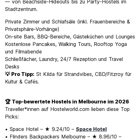
— von Beachside-Hideouts bis zu Party-Hostels im
Stadtzentrum.
Private Zimmer und Schlafsäle (inkl. Frauenbereiche &
Privatsphäre-Vorhänge)
On-site Bars, BBQ-Bereiche, Gästeküchen und Lounges
Kostenlose Pancakes, Walking Tours, Rooftop Yoga
und Filmabende
Schließfächer, Laundry, 24/7 Rezeption und Travel
Desks
💡 Pro Tipp:
St Kilda für Strandvibes, CBD/Fitzroy für
Kultur & Cafés.
🏆 Top-bewertete Hostels in Melbourne im 2026
Traveller*innen auf Hostelworld.com lieben diese Top
Picks:
• Space Hotel – ★ 9.24/10 –
Space Hotel
• Flinders Backpackers Melbourne – ★ 8.96/10 –