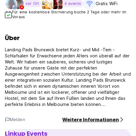
Gratis WiFi
vor Ort
4 events
Für eine kostenlose Stornierung buche 2 Tage oder mehr im
Voraus
Über
Landing Pads Brunswick bietet Kurz- und Mid -Tem -
Schlafsälen für Erwachsene jeden Alters von überall auf der
Welt. Wir haben ein sauberes, sicheres und lustiges
Zuhause für unsere Gäste mit der perfekten
Ausgewogenheit zwischen Unterstützung bei der Arbeit und
einer integrativen sozialen Kultur. Landing Pads Brunswick
befindet sich in einem dynamischen inneren Vorort von
Melbourne und ist ein lockerer, offener und vielfältiger
Hostel, mit dem Sie auf Ihren Füßen landen und Ihnen das
perfekte Erlebnis in Melbourne bieten können.
' ' ' Im Rahmen der laufenden Bemühungen, ein sicheres
Weitere Informationen
Melden
Hostel bereitzustellen, verlangen die Gäste, die vor der
Ankunft mindestens eine Covid -Impfdosis vorlegen und bis
Linkup Events
zum 3. November vollständig geimpft werden. ' ' '