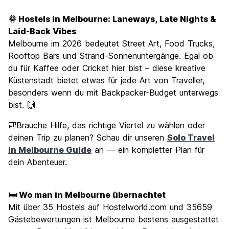
Sehenswürdigkeiten
8.6
🌞 Hostels in Melbourne: Laneways, Late Nights &
Kultur
8.9
Laid-Back Vibes
Nachtleben / Party
Melbourne im 2026 bedeutet Street Art, Food Trucks,
8.4
Rooftop Bars und Strand-Sonnenuntergänge. Egal ob
Preis-Leistungsverhältnis
7.5
du für Kaffee oder Cricket hier bist – diese kreative
Küstenstadt bietet etwas für jede Art von Traveller,
besonders wenn du mit Backpacker-Budget unterwegs
bist. 🙌
🎒Brauche Hilfe, das richtige Viertel zu wählen oder
deinen Trip zu planen? Schau dir unseren
Solo Travel
in Melbourne Guide
an — ein kompletter Plan für
dein Abenteuer.
🛏️ Wo man in Melbourne übernachtet
Mit über 35 Hostels auf Hostelworld.com und 35659
Gästebewertungen ist Melbourne bestens ausgestattet