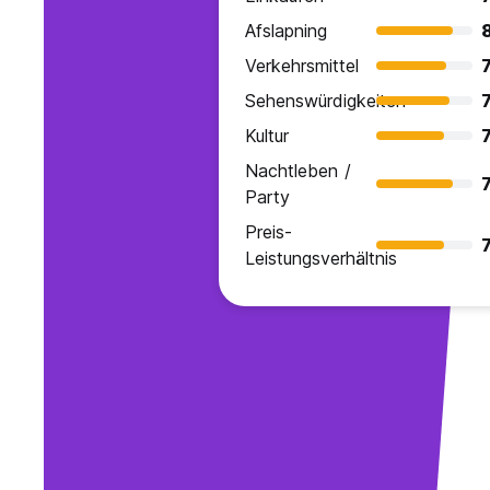
Afslapning
Verkehrsmittel
7
Sehenswürdigkeiten
7
Kultur
7
Nachtleben /
7
Party
Preis-
7
Leistungsverhältnis