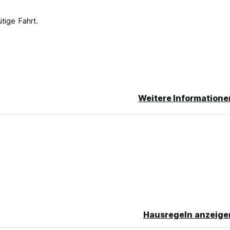
ütige Fahrt.
ner verspäteten Stornierung oder keine Show wird Ihnen in der ers
Weitere Informatione
Hausregeln anzeige