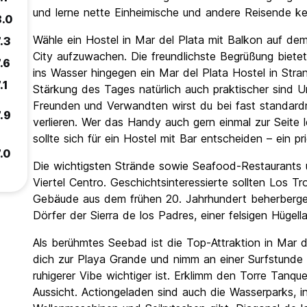
und lerne nette Einheimische und andere Reisende k
8.0
Wähle ein Hostel in Mar del Plata mit Balkon auf de
.3
City aufzuwachen. Die freundlichste Begrüßung biet
.6
ins Wasser hingegen ein Mar del Plata Hostel in Str
.1
Stärkung des Tages natürlich auch praktischer sind U
Freunden und Verwandten wirst du bei fast stand
.9
verlieren. Wer das Handy auch gern einmal zur Seite
sollte sich für ein Hostel mit Bar entscheiden – ein 
.0
Die wichtigsten Strände sowie Seafood-Restaurants 
Viertel Centro. Geschichtsinteressierte sollten Los Tr
Gebäude aus dem frühen 20. Jahrhundert beherbergen
Dörfer der Sierra de los Padres, einer felsigen Hüge
Als berühmtes Seebad ist die Top-Attraktion in Mar d
dich zur Playa Grande und nimm an einer Surfstunde t
ruhigerer Vibe wichtiger ist. Erklimm den Torre Tanqu
Aussicht. Actiongeladen sind auch die Wasserparks, 