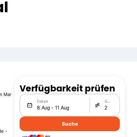
al
Verfügbarkeit prüfen
in Mar
Daten
Gäste
Suche
de -