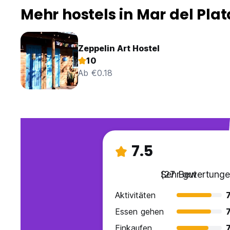
Mehr hostels in Mar del Plat
Zeppelin Art Hostel
10
Ab €0.18
7.5
Sehr gut
(27 Bewertunge
Aktivitäten
7
Essen gehen
7
Einkaufen
7