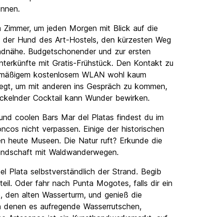
ennen.
m Zimmer, um jeden Morgen mit Blick auf die
et der Hund des Art-Hostels, den kürzesten Weg
andnähe. Budgetschonender und zur ersten
nterkünfte mit Gratis-Frühstück. Den Kontakt zu
ardmäßigem kostenlosem WLAN wohl kaum
 legt, um mit anderen ins Gespräch zu kommen,
prickelnder Cocktail kann Wunder bewirken.
und coolen Bars Mar del Platas findest du im
oncos nicht verpassen. Einige der historischen
 heute Museen. Die Natur ruft? Erkunde die
llandschaft mit Waldwanderwegen.
el Plata selbstverständlich der Strand. Begib
eil. Oder fahr nach Punta Mogotes, falls dir ein
e, den alten Wasserturm, und genieß die
in denen es aufregende Wasserrutschen,