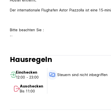
Hostel entfernt.
Der internationale Flughafen Astor Piazzolla ist eine 15-min
Bitte beachten Sie :
Stornierungsrichtlinie: 7 Tage vor der Ankunft. Im Falle ei
Nacht Ihres Aufenthalts berechnet.
Machen Sie ab 12:00 Uhr ein.
Hausregeln
Schauen Sie sich vor 10:00 Uhr an.
Zahlung bei Ankunft per Bargeld.
Einchecken
Steuern inbegriffen.
Steuern sind nicht inbegriffen
12:00 - 23:00
Frühstück inkludiert.
Auschecken
Keine Ausgangssperre.
Bis 11:00
Nichtraucher. (Auto-translated from original language)