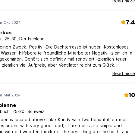
Read more
7.4
im Okt 2024
rkus
r, 25-30, Deutschland
v -Die Dachterrasse ist super -Kostenloses
sser -hilfsbereite freundliche Mitarbeiter Negativ -ziemlich in
gekommen. Gehört sich definitiv mal renoviert -ziemlich teuer
 ziemlich viel Aufpreis, aber Ventilator reicht zum Glück
Read more
10
im Mai 2024
bienne
blich, 25-30, Schweiz
den is located above Lake Kandy with two beautiful terraces
restaurant with very good food). The rooms are simple and
c with old wooden furniture. The best thing are the hosts and