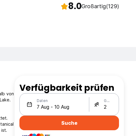
8.0
Großartig
(129)
Verfügbarkeit prüfen
alb von
Lake.
Daten
Gäste
tet.
Suche
tanical
ist.