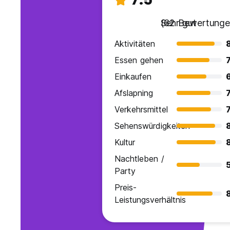
Sehr gut
(62 Bewertunge
Aktivitäten
Essen gehen
7
Einkaufen
Afslapning
7
Verkehrsmittel
7
Sehenswürdigkeiten
Kultur
Nachtleben /
5
Party
Preis-
Leistungsverhältnis