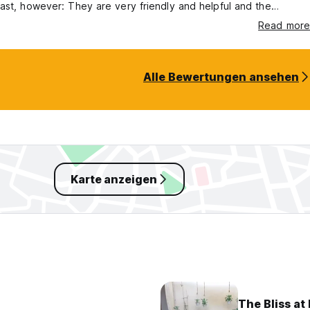
ast, however: They are very friendly and helpful and the
that is served is so tasty and incredibly generous (fresh fruit,
Read more
s of choice, Sri Lankan pancakes filled with cardamon sugar and
nut Sambal and Dhal). Thank you so much, can‘t recommend
Alle Bewertungen ansehen
Karte anzeigen
The Bliss at