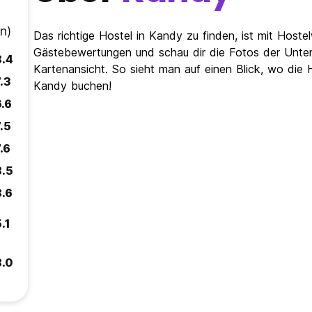
n)
Das richtige Hostel in Kandy zu finden, ist mit Hoste
Gästebewertungen und schau dir die Fotos der Unterk
8.4
Kartenansicht. So sieht man auf einen Blick, wo die H
.3
Kandy buchen!
6.6
.5
.6
8.5
8.6
.1
8.0