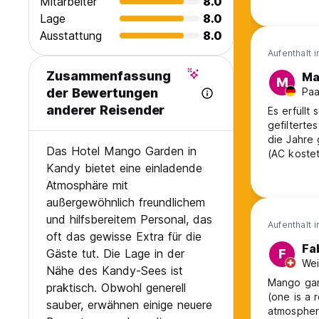
Mitarbeiter
8.0
Lage
8.0
Ausstattung
8.0
Aufenthalt 
Zusammenfassung
Ma
M
Paa
der Bewertungen
anderer Reisender
Es erfüllt seinen Zweck. Positi
gefiltertes Wa
die Jahre 
Das Hotel Mango Garden in
(AC kostet
Kandy bietet eine einladende
meistens)
Atmosphäre mit
außergewöhnlich freundlichem
und hilfsbereitem Personal, das
Aufenthalt 
oft das gewisse Extra für die
Fa
Gäste tut. Die Lage in der
F
Wei
Nähe des Kandy-Sees ist
Mango gar
praktisch. Obwohl generell
(one is a 
sauber, erwähnen einige neuere
atmospheri