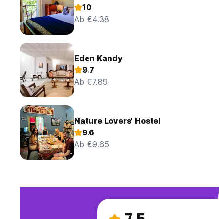
10
Ab €4.38
Eden Kandy
9.7
Ab €7.89
Nature Lovers' Hostel
9.6
Ab €9.65
7.5