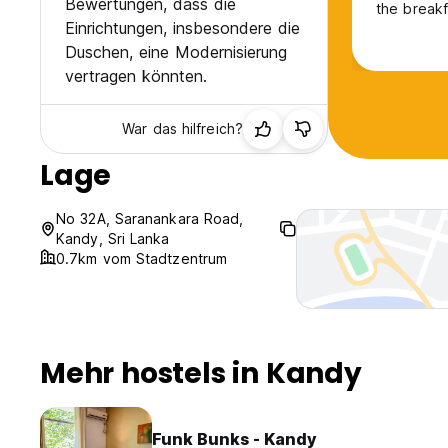
Bewertungen, dass die
the breakf
Einrichtungen, insbesondere die
breakfast 
toast, egg
Duschen, eine Modernisierung
even Coco
vertragen könnten.
enough!
War das hilfreich?
Lage
No 32A, Saranankara Road,
Kandy, Sri Lanka
0.7km vom Stadtzentrum
Mehr hostels in Kandy
Funk Bunks - Kandy