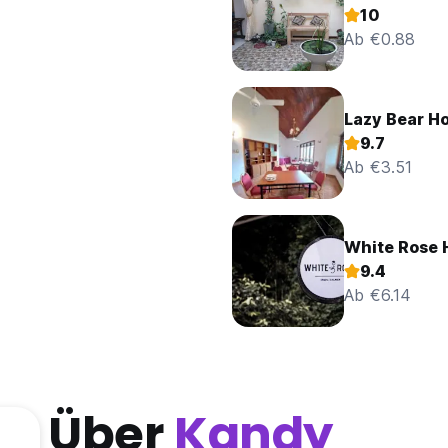
10
Ab €0.88
Lazy Bear Ho
9.7
Ab €3.51
White Rose 
9.4
Ab €6.14
Über
Kandy