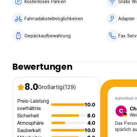
Kostenloses Parken
Gratis Wi
Fahrradabstellmöglichkeiten
Adapter
Gepäckaufbewahrung
Fax Serv
Bewertungen
8.0
Großartig
(129)
Aufenthalt 
Preis-Leistung
10.0
sverhältnis
Ch
C
Wei
Sicherheit
8.0
Atmosphäre
4.0
Das Person
spärlich a
Sauberkeit
10.0