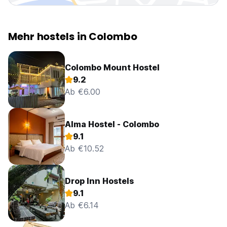
Mehr hostels in Colombo
Colombo Mount Hostel
9.2
Ab €6.00
Alma Hostel - Colombo
9.1
Ab €10.52
Drop Inn Hostels
9.1
Ab €6.14