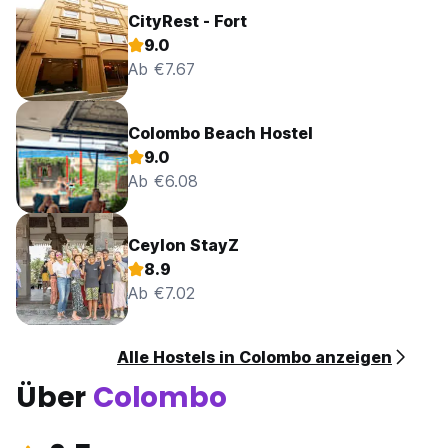
CityRest - Fort
9.0
Ab €7.67
Colombo Beach Hostel
9.0
Ab €6.08
Ceylon StayZ
8.9
Ab €7.02
Alle Hostels in Colombo anzeigen
Über
Colombo