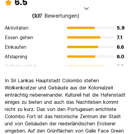
6.5
Gut
(117 Bewertungen)
Aktivitäten
5.9
Essen gehen
7.1
Einkaufen
6.6
Afslapning
6.0
Verkehrsmittel
7.7
Sehenswürdigkeiten
6.2
In Sri Lankas Hauptstadt Colombo stehen
Kultur
6.8
Wolkenkratzer und Gebäude aus der Kolonialzeit
Nachtleben / Party
einträchtig nebeneinander. Kulturell hat die Hafenstadt
5.7
einiges zu bieten und auch das Nachtleben kommt
Preis-Leistungsverhältnis
6.9
nicht zu kurz. Das von den Portugiesen errichtete
Colombo Fort ist das historische Zentrum der Stadt
und von Gebäuden der niederländischen Eroberer
umgeben. Auf den Grünflächen von Galle Face Green