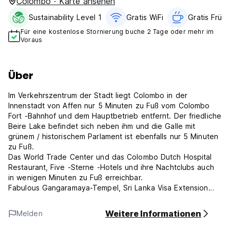
Colombo · Karte ansehen
Sustainability Level 1
Gratis WiFi
Gratis Früh
Für eine kostenlose Stornierung buche 2 Tage oder mehr im
Voraus
Über
Im Verkehrszentrum der Stadt liegt Colombo in der
Innenstadt von Affen nur 5 Minuten zu Fuß vom Colombo
Fort -Bahnhof und dem Hauptbetrieb entfernt. Der friedliche
Beire Lake befindet sich neben ihm und die Galle mit
grünem / historischem Parlament ist ebenfalls nur 5 Minuten
zu Fuß.
Das World Trade Center und das Colombo Dutch Hospital
Restaurant, Five -Sterne -Hotels und ihre Nachtclubs auch
in wenigen Minuten zu Fuß erreichbar.
Fabulous Gangaramaya-Tempel, Sri Lanka Visa Extension
Office, indische Botschaft, das größte Museum
(Nationalmuseum) befindet sich am billigen Tuktuk Ride {2-4
Weitere Informationen
Melden
km entfernt}.
Einfacher Zugang zum Colombo Fort (dem Zentrum von