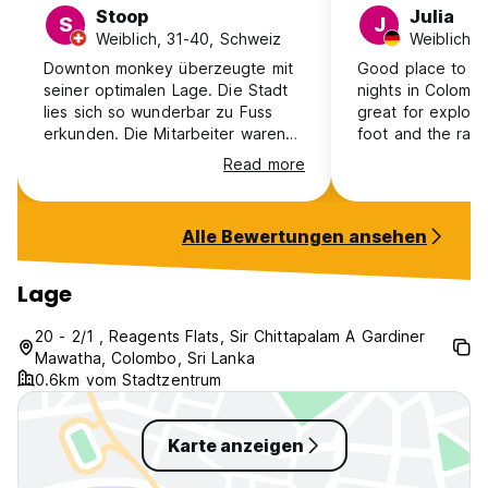
Stoop
Julia
S
J
Weiblich, 31-40, Schweiz
Downton monkey überzeugte mit
Good place to sta
seiner optimalen Lage. Die Stadt
nights in Colombo
lies sich so wunderbar zu Fuss
great for explori
erkunden. Die Mitarbeiter waren
foot and the railw
ausnahmslos hilfsbereit und
really close. I to
Read more
freundlich.
airport into tow
really well. The s
friendly and acc
Alle Bewertungen ansehen
are small but ok
not that many tra
Lage
20 - 2/1 , Reagents Flats, Sir Chittapalam A Gardiner
Mawatha, Colombo, Sri Lanka
0.6km vom Stadtzentrum
Karte anzeigen