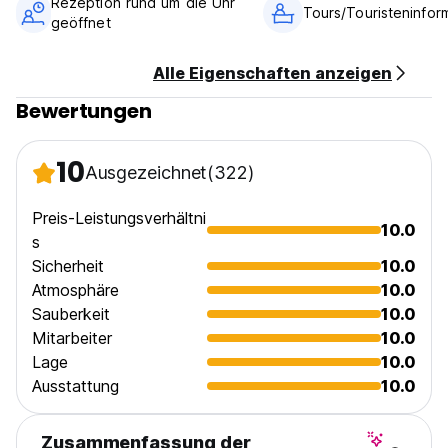
Rezeption rund um die Uhr
Keine Haustiere.
Tours/Touristeninfor
geöffnet
Keine Drogen. (Auto-translated from original language)
Alle Eigenschaften anzeigen
Bewertungen
10
Ausgezeichnet
(322)
Preis-Leistungsverhältni
10.0
s
Sicherheit
10.0
Atmosphäre
10.0
Sauberkeit
10.0
Mitarbeiter
10.0
Lage
10.0
Ausstattung
10.0
Zusammenfassung der