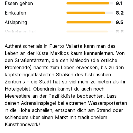
Essen gehen
9.1
Einkaufen
8.2
Afslapning
9.5
Verkehrsmittel
8.8
Sehenswürdigkeiten
8.3
Authentischer als in Puerto Vallarta kann man das
Kultur
7.9
Leben an der Küste Mexikos kaum kennenlernen. Von
Nachtleben / Party
den Straßentänzern, die den Malecón (die örtliche
9.0
Promenade) nachts zum Leben erwecken, bis zu den
Preis-Leistungsverhältnis
8.3
kopfsteingepflasterten Straßen des historischen
Zentrums – die Stadt hat so viel mehr zu bieten als ihr
Hotelgebiet. Obendrein kannst du auch noch
Meerestiere an der Pazifikküste beobachten. Lass
deinen Adrenalinspiegel bei extremen Wassersportarten
in die Höhe schnellen, entspann dich am Strand oder
schlendere über einen Markt mit traditionellem
Kunsthandwerk!