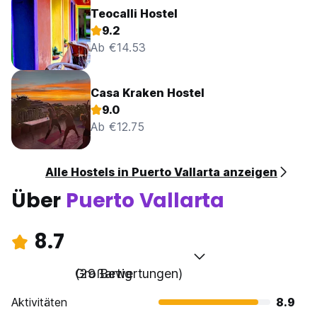
Teocalli Hostel
9.2
Ab €14.53
Casa Kraken Hostel
9.0
Ab €12.75
Alle Hostels in Puerto Vallarta anzeigen
Über
Puerto Vallarta
8.7
Großartig
(29 Bewertungen)
Aktivitäten
8.9