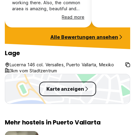
working there. Also, the common
araea is amazing, beautiful and
cozy. Internat is very good and
Read more
the beach is nearby. The shower
was clean and hot, the toilet could
have been cleaner.
Alle Bewertungen ansehen
Lage
Lucerna 146 col. Versalles, Puerto Vallarta, Mexiko
3km vom Stadtzentrum
Karte anzeigen
Mehr hostels in Puerto Vallarta