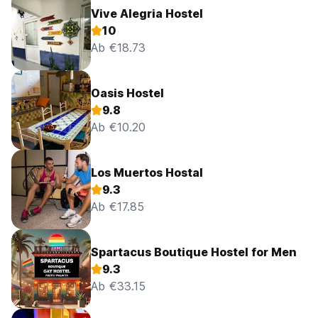
Vive Alegria Hostel
10
Ab €18.73
Oasis Hostel
9.8
Ab €10.20
Los Muertos Hostal
9.3
Ab €17.85
Spartacus Boutique Hostel for Men
9.3
Ab €33.15