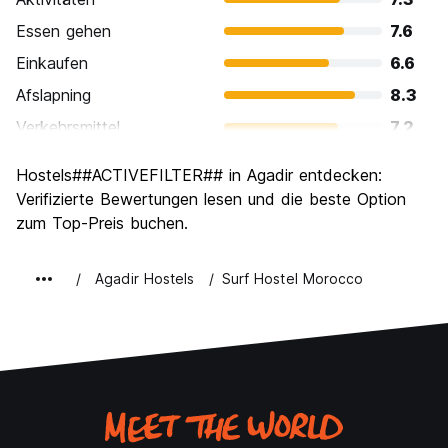
Essen gehen
7.6
Einkaufen
6.6
Afslapning
8.3
Verkehrsmittel
7.2
Sehenswürdigkeiten
6.5
Hostels##ACTIVEFILTER## in Agadir entdecken:
Kultur
6.6
Verifizierte Bewertungen lesen und die beste Option
Nachtleben / Party
zum Top-Preis buchen.
6.7
Preis-Leistungsverhältnis
7.1
Agadir Hostels
Surf Hostel Morocco