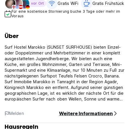
Gratis WiFi
Gratis Frühstück
vor Ort
Für eine kostenlose Stornierung buche 3 Tage oder mehr im
Voraus
Über
Surf Hostel Marokko (SUNSET SURFHOUSE) bieten Einzel-
oder Doppelzimmer und Mehrbettzimmer in einer komplett
ausgestatteten Jugendherberge. Wir bieten auch eine
Küche, ein großes Wohnzimmer, Garten und Terrasse, Mini-
Supermarkt und eine Klimaanlage, nur 10 Minuten zu Fuß zur
nächstgelegenen Surfspot Teufels Felsen Crocro, Banana.
Surf Immobilie Marokko in Tamraght in der Region Agadir,
Königreich Marokko ein entfernt. Aufgrund seiner günstigen
geographischen Lage, ist es wirklich der nächste Ort für die
europäischen Surfer nach oben Wellen, Sonne und warmes
Wetter all die Jahre lang an der Küste des Atlantischen
Ozeans zu genießen. Es dauert 40 Minuten, um von Agadir
Weitere Informationen
Melden
International Airport, der nur einen Katzensprung (2-4
Stunden) von den meisten mitteleuropäischen Städten ist
Hausregeln
zu fahren.