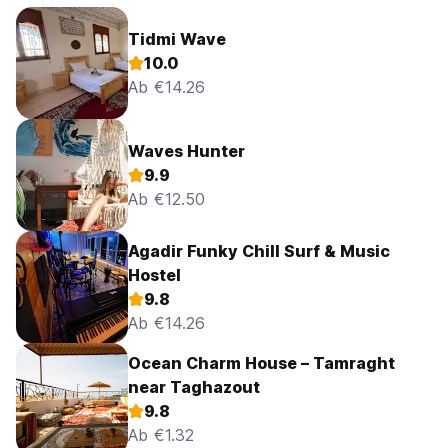
Tidmi Wave
10.0
Ab €14.26
Waves Hunter
9.9
Ab €12.50
Agadir Funky Chill Surf & Music
Hostel
9.8
Ab €14.26
Ocean Charm House – Tamraght
near Taghazout
9.8
Ab €1.32