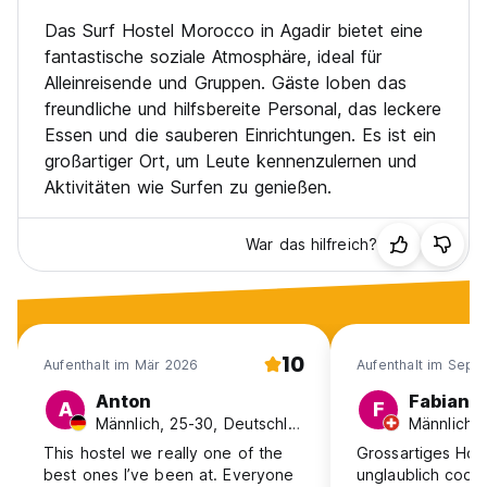
Das Surf Hostel Morocco in Agadir bietet eine
fantastische soziale Atmosphäre, ideal für
Alleinreisende und Gruppen. Gäste loben das
freundliche und hilfsbereite Personal, das leckere
Essen und die sauberen Einrichtungen. Es ist ein
großartiger Ort, um Leute kennenzulernen und
Aktivitäten wie Surfen zu genießen.
War das hilfreich?
10
Aufenthalt im Mär 2026
Aufenthalt im Sep 
Anton
Fabian
A
F
Männlich, 25-30, Deutschland
Männlich,
This hostel we really one of the
Grossartiges Host
best ones I’ve been at. Everyone
unglaublich coole