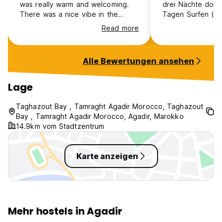
was really warm and welcoming.
drei Nächte dort
There was a nice vibe in the
Tagen Surfen (45
hostel with the other guests. We
Lunch, Ausrüstung
Read more
did allot of activities together and
Instruktoren, etc.
I would recommend this hostel for
und ich würde so
smaller groups or solo travelers.
wiederkommen (ha
Alle Bewertungen ansehen
mehr Zeit). Viele
Lage
Taghazout Bay , Tamraght Agadir Morocco, Taghazout
Bay , Tamraght Agadir Morocco, Agadir, Marokko
14.9km vom Stadtzentrum
Karte anzeigen
Mehr hostels in Agadir