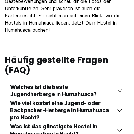
Nachtleben / Party
Gästebewertungen und schau dir die Fotos der
8.6
Unterkünfte an. Sehr praktisch ist auch die
Preis-Leistungsverhältnis
9.4
Kartenansicht. So sieht man auf einen Blick, wo die
Hostels in Humahuaca liegen. Jetzt Dein Hostel in
Humahuaca buchen!
Häufig gestellte Fragen
(FAQ)
Welches ist die beste
Jugendherberge in Humahuaca?
Wie viel kostet eine Jugend- oder
Backpacker-Herberge in Humahuaca
pro Nacht?
Was ist das günstigste Hostel in
Humahuaca heute Nacht?