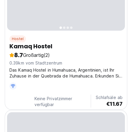
Hostel
Kamaq Hostel
8.7
Großartig
(2)
0.39km vom Stadtzentrum
Das Kamaq Hostel in Humahuaca, Argentinien, ist Ihr
Zuhause in der Quebrada de Humahuaca. Erkunden Sie
diese einzigartige argentinische Region von unserem
gemütlichen Hostel aus. (Auto-translated from original
language)
Schlafsäle ab
Keine Privatzimmer
€11.67
verfügbar