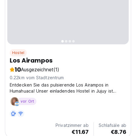
Hostel
Los Airampos
10
Ausgezeichnet
(1)
0.22km vom Stadtzentrum
Entdecken Sie das pulsierende Los Airampos in
Humahuaca! Unser einladendes Hostel in Jujuy ist
perfekt, um die farbenfrohen Hügel und die reiche
vor Ort
Kultur von Humahuaca zu erkunden. (Auto-translated
from original language)
Privatzimmer ab
Schlafsäle ab
€11.67
€8.76