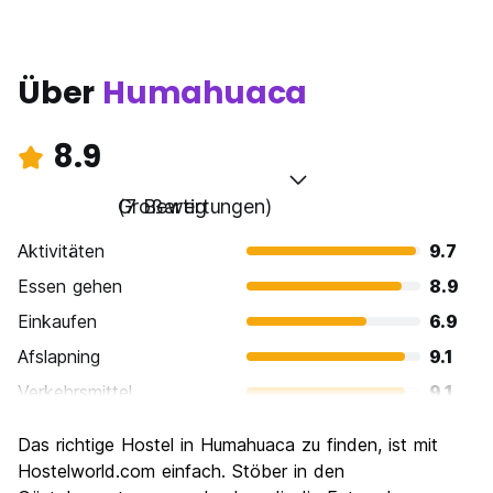
Über
Humahuaca
8.9
Großartig
(7 Bewertungen)
Aktivitäten
9.7
Essen gehen
8.9
Einkaufen
6.9
Afslapning
9.1
Verkehrsmittel
9.1
Sehenswürdigkeiten
9.4
Das richtige Hostel in Humahuaca zu finden, ist mit
Kultur
8.9
Hostelworld.com einfach. Stöber in den