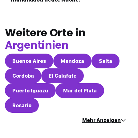
Weitere Orte in
Argentinien
Buenos Aires
Mendoza
Salta
Cordoba
El Calafate
Puerto Iguazu
Mar del Plata
Rosario
Mehr Anzeigen