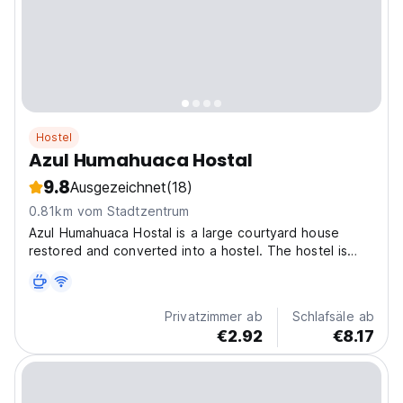
Hostel
Azul Humahuaca Hostal
9.8
Ausgezeichnet
(18)
0.81km vom Stadtzentrum
Azul Humahuaca Hostal is a large courtyard house
restored and converted into a hostel. The hostel is
located at just 800m from the city centre and 900m
from the main bus terminal, and at the same time offers
you the opportunity to stay away from the noise...
Privatzimmer ab
Schlafsäle ab
€2.92
€8.17