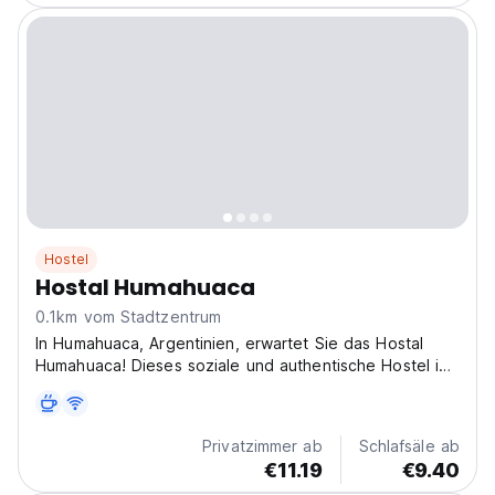
Hostel
Hostal Humahuaca
0.1km vom Stadtzentrum
In Humahuaca, Argentinien, erwartet Sie das Hostal
Humahuaca! Dieses soziale und authentische Hostel in
der Quebrada ist ideal für Alleinreisende. Es ist eines
der besten Hostels in Humahuaca, um UNESCO-Stätten
wie Hornocal zu erkunden. (Auto-translated from...
Privatzimmer ab
Schlafsäle ab
€11.19
€9.40