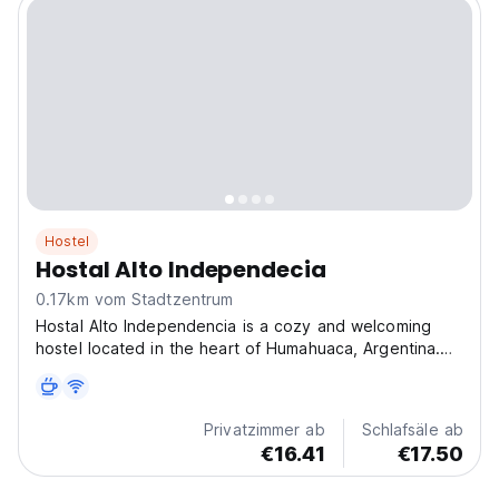
Hostel
Hostal Alto Independecia
0.17km vom Stadtzentrum
Hostal Alto Independencia is a cozy and welcoming
hostel located in the heart of Humahuaca, Argentina.
Surrounded by stunning mountain landscapes and rich
Andean culture, the hostel offers comfortable rooms, a
relaxed atmosphere, and personalized service....
Privatzimmer ab
Schlafsäle ab
€16.41
€17.50