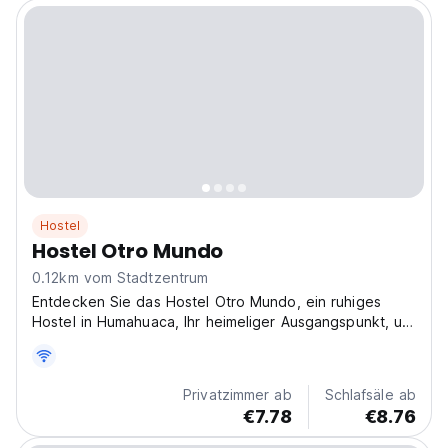
Hostel
Hostel Otro Mundo
0.12km vom Stadtzentrum
Entdecken Sie das Hostel Otro Mundo, ein ruhiges
Hostel in Humahuaca, Ihr heimeliger Ausgangspunkt, um
die Quebrada de Humahuaca zu erkunden. Dieses
gemütliche Hostel ist ideal für Alleinreisende und
Entdecker, die Ruhe suchen. (Auto-translated from
Privatzimmer ab
Schlafsäle ab
original...
€7.78
€8.76