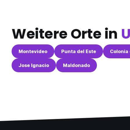
Weitere Orte in
U
Montevideo
Punta del Este
Colonia
Jose Ignacio
Maldonado