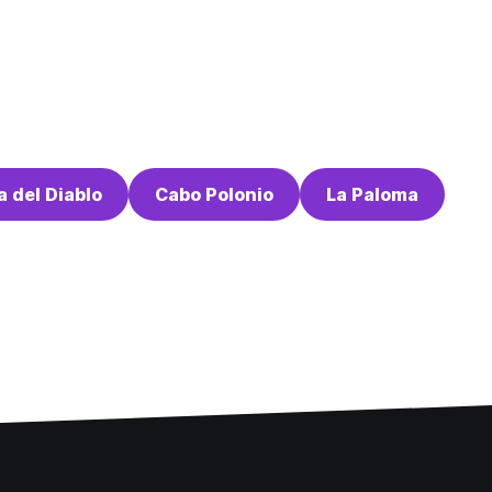
 del Diablo
Cabo Polonio
La Paloma