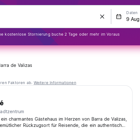
Daten
ine kostenlose Stornierung buche 2 Tage oder mehr im Voraus
Barra de Valizas
eren Faktoren ab.
Weitere Informationen
oé
adtzentrum
 ein charmantes Gästehaus im Herzen von Barra de Valizas,
emütlicher Rückzugsort für Reisende, die ein authentisches
lebnis suchen. (Auto-translated from original language)