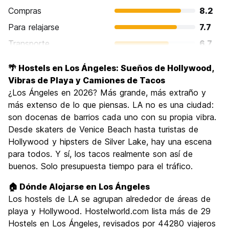
Compras
8.2
Para relajarse
7.7
Transporte
6.7
Visita de lugares de interés
8.1
🌴 Hostels en Los Ángeles: Sueños de Hollywood,
Cultura
7.4
Vibras de Playa y Camiones de Tacos
Fiesta
¿Los Ángeles en 2026? Más grande, más extraño y
7.9
más extenso de lo que piensas. LA no es una ciudad:
Calidad Precio
7.1
son docenas de barrios cada uno con su propia vibra.
Desde skaters de Venice Beach hasta turistas de
Hollywood y hipsters de Silver Lake, hay una escena
para todos. Y sí, los tacos realmente son así de
buenos. Solo presupuesta tiempo para el tráfico.
🏠 Dónde Alojarse en Los Ángeles
Los hostels de LA se agrupan alrededor de áreas de
playa y Hollywood. Hostelworld.com lista más de 29
Hostels en Los Ángeles, revisados por 44280 viajeros