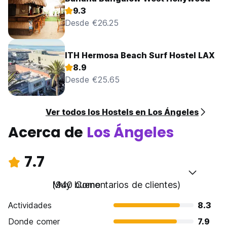
9.3
Desde €26.25
ITH Hermosa Beach Surf Hostel LAX
8.9
Desde €25.65
Ver todos los Hostels en Los Ángeles
Acerca de
Los Ángeles
7.7
Muy bueno
(940 Comentarios de clientes)
Actividades
8.3
Donde comer
7.9