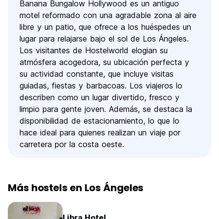
Banana Bungalow Hollywood es un antiguo
acondicionado a recorrer los lugares más famosos de
motel reformado con una agradable zona al aire
Hollywood y los alrededores, incluyendo Beverly Hills y las
casas de las estrellas. Podrás ver el famoso cartel de
libre y un patio, que ofrece a los huéspedes un
Hollywood de cerca, el Paseo de Fama, la Avenida Melrose,
lugar para relajarse bajo el sol de Los Ángeles.
Sunset Strip, el famoso baño público donde fue detenido
Los visitantes de Hostelworld elogian su
George Michael, Rodeo Drive, la playa de 'Los vigilantes de
atmósfera acogedora, su ubicación perfecta y
la playa' (Baywatch), los suburbios de pandilleros de Los
su actividad constante, que incluye visitas
Ángeles, las casas de los ricos y famosos, entre otras
muchas cosas. Podrás descubrir pequeños secretos del
guiadas, fiestas y barbacoas. Los viajeros lo
mundillo de Hollywood o encontrarte con estrellas de cine
describen como un lugar divertido, fresco y
al volver la esquina. Muchísimas sorpresas te están
limpio para gente joven. Además, se destaca la
esperando en Los Ángeles.
disponibilidad de estacionamiento, lo que lo
hace ideal para quienes realizan un viaje por
También organizamos tours a Universal Studios, Disneyland,
el parque de atracciones Six Flags Magic Mountain, Venice
carretera por la costa oeste.
Beach, el parque temático Knott's Berry Farm, el Museo de
arte J. Paul Getty, las discotecas de las 'celebrities' y
muchos sitios más.
Más hostels en Los Ángeles
INFORMACIÓN ADICIONAL
Te recogemos en el aeropuerto de LAX de forma gratuita si
Libra Hotel