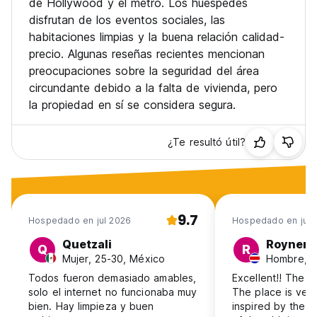
de Hollywood y el metro. Los huéspedes
tarifas cada semana.
disfrutan de los eventos sociales, las
Lo mejor de todo ¡no tenemos toque de queda! Puedes
habitaciones limpias y la buena relación calidad-
explorar la ciudad a tu ritmo.
precio. Algunas reseñas recientes mencionan
preocupaciones sobre la seguridad del área
UBICACIÓN
circundante debido a la falta de vivienda, pero
la propiedad en sí se considera segura.
Desde Banana Bungalow Hollywood se puede ir andando a
muchos lugares emblemáticos de Los Ángeles como:
¿Te resultó útil?
- Hollywood y Highland, que se ha convertido en el Times
Square de Los Ángeles, con el Paseo de la Fama, los
programas de televisión en directo, el Teatro Chino, un
sinfín de tiendas y locales de comida y el Teatro Kodak,
sede de la gala de los Oscars.
9.7
- Cahuenga Corridor, con más de 28 bares y discotecas
Hospedado en jul 2026
Hospedado en jul 
que ofrecen fiesta para todos los gustos y estados de
Quetzali
Royner
ánimo.
Q
R
Mujer, 25-30, México
Hombre, 2
- Hollywood & Vine, la intersección entre Hollywood
Boulevard y Vine Street, que cuenta con una parada de
Todos fueron demasiado amables,
Excellent!! The st
metro que conecta con prácticamente todos los lugares de
solo el internet no funcionaba muy
The place is ver
Los Ángeles y es el famoso punto de partida de la industria
bien. Hay limpieza y buen
inspired by the t