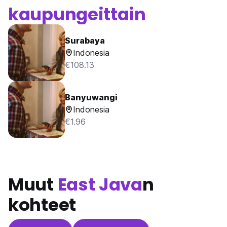
kaupungeittain
Surabaya
Indonesia
€108.13
Banyuwangi
Indonesia
€1.96
Muut
East Java
n
kohteet