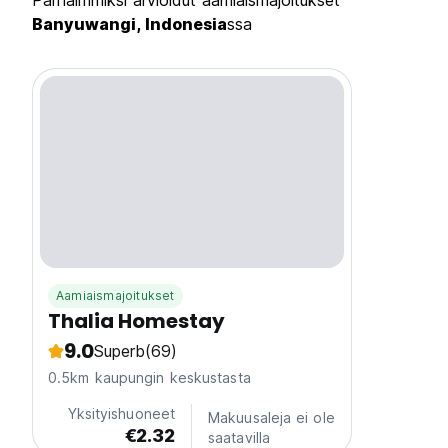
Parhaimmiksi arvioidut aamiaismajoitukset
Banyuwangi, Indonesia
ssa
Aamiaismajoitukset
Thalia Homestay
9.0
Superb
(69)
0.5km kaupungin keskustasta
Yksityishuoneet
Makuusaleja ei ole
€2.32
saatavilla