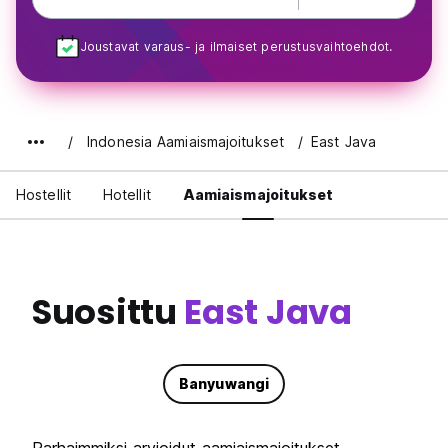
Joustavat varaus- ja ilmaiset perustusvaihtoehdot.
Indonesia Aamiaismajoitukset
East Java
Hostellit
Hotellit
Aamiaismajoitukset
Suosittu
East Java
Banyuwangi