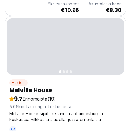
Yksityishuoneet
Asuntolat alkaen
and International Clients for more than 12 years. Our
€10.96
€8.30
clients keep coming back. We are a Recommended
Backpacker...
Hostelli
Melville House
9.7
Erinomaista
(19)
5.05km kaupungin keskustasta
Melville House sijaitsee lähellä Johannesburgin
keskustaa vilkkaalla alueella, jossa on erilaisia ​​
kauppoja, baareja ja ravintoloita, jotka kaikki ovat vain