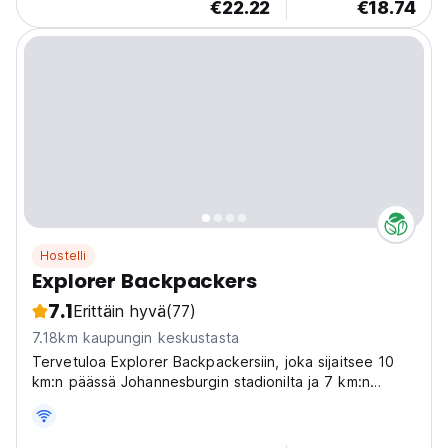
€22.22
€18.74
Hostelli
Explorer Backpackers
7.1
Erittäin hyvä
(77)
7.18km kaupungin keskustasta
Tervetuloa Explorer Backpackersiin, joka sijaitsee 10
km:n päässä Johannesburgin stadionilta ja 7 km:n
päässä Sandton City Mall -ostoskeskuksesta.