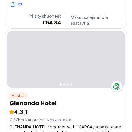
ravintoloihin, baareihin ja muihin kohteisiin. Se tarjoaa
viihtyisästi sisustettuja huoneita, ilmaisen WiFin ja
kuljetuspalvelun.
Yksityishuoneet
Makuusaleja ei ole
€54.34
saatavilla
Hostelli
Glenanda Hotel
4.3
(1)
7.77km kaupungin keskustasta
GLENANDA HOTEL together with "CAPCA,"a passionate