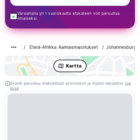
Varaamalla yli 1 vuorokautta etukäteen voit peruuttaa
ilmaiseksi.
Etelä-Afrikka Aamiaismajoitukset
Johannesburg
Kartta
Sijainti perustuu maksettuun provisioon ja muihin tekijöihin.
lue
lisää