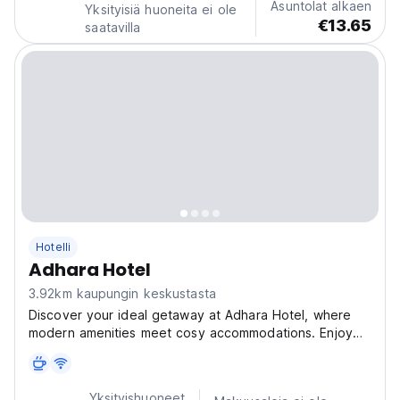
Asuntolat alkaen
Yksityisiä huoneita ei ole
€13.65
saatavilla
Hotelli
Adhara Hotel
3.92km kaupungin keskustasta
Discover your ideal getaway at Adhara Hotel, where
modern amenities meet cosy accommodations. Enjoy
complimentary Wi-Fi, secure parking, and 24-hour front
desk service to ensure your stay is seamless and
enjoyable. Nestled in the heart of Richmond near
Yksityishuoneet