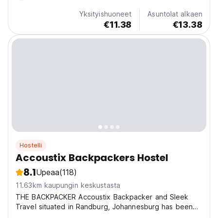
Yksityishuoneet
Asuntolat alkaen
€11.38
€13.38
Hostelli
Accoustix Backpackers Hostel
8.1
Upeaa
(118)
11.63km kaupungin keskustasta
THE BACKPACKER Accoustix Backpacker and Sleek
Travel situated in Randburg, Johannesburg has been
supplying valued accommodation to thousands of Local