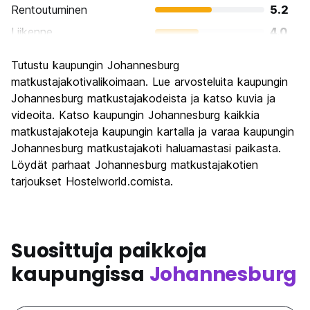
Rentoutuminen
5.2
Liikenne
4.0
Kiertoajelu
7.2
Tutustu kaupungin Johannesburg
Kulttuuri
7.2
matkustajakotivalikoimaan. Lue arvosteluita kaupungin
Yöelämä
Johannesburg matkustajakodeista ja katso kuvia ja
5.2
videoita. Katso kaupungin Johannesburg kaikkia
Rahanarvoinen
7.2
matkustajakoteja kaupungin kartalla ja varaa kaupungin
Johannesburg matkustajakoti haluamastasi paikasta.
Löydät parhaat Johannesburg matkustajakotien
tarjoukset Hostelworld.comista.
Suosittuja paikkoja
kaupungissa
Johannesburg