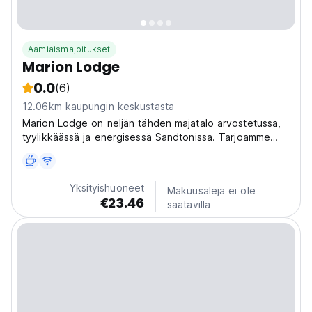
Aamiaismajoitukset
Marion Lodge
0.0
(6)
12.06km kaupungin keskustasta
Marion Lodge on neljän tähden majatalo arvostetussa,
tyylikkäässä ja energisessä Sandtonissa. Tarjoamme
arvostetuille vieraillemme rentouttavan ja ikimuistoisen
kokemuksen edulliseen hintaan.
Yksityishuoneet
Makuusaleja ei ole
€23.46
saatavilla