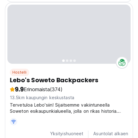
Hostelli
Lebo's Soweto Backpackers
9.9
Erinomaista
(374)
13.5km kaupungin keskustasta
Tervetuloa Lebo'siin! Sijaitsemme vakiintuneella
Soweton esikaupunkialueella, jolla on rikas historia.
Reppumatkailija tarjoaa ainutlaatuisia kokemuksia
matkailijoille "kaupunkielämän" kokemuksiin.
Yksityishuoneet
Asuntolat alkaen