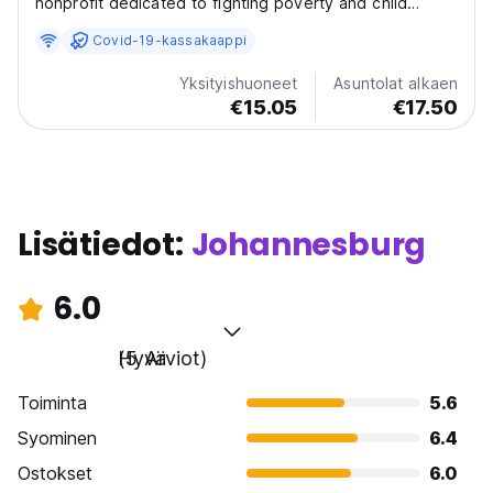
nonprofit dedicated to fighting poverty and child
abuse. Our doors are open to youth and travelers from
Covid-19-kassakaappi
all walks of life, offering affordable accommodations
with a purpose. Want to know more? Reach out to...
Yksityishuoneet
Asuntolat alkaen
€15.05
€17.50
Lisätiedot:
Johannesburg
6.0
Hyvä
(5 Arviot)
Toiminta
5.6
Syominen
6.4
Ostokset
6.0