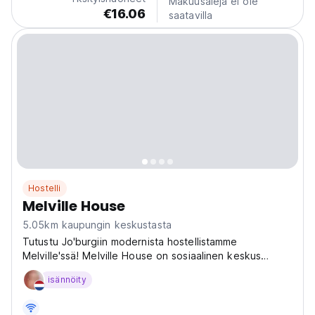
Makuusaleja ei ole
Melville,...
€16.06
saatavilla
Hostelli
Melville House
5.05km kaupungin keskustasta
Tutustu Jo'burgiin modernista hostellistamme
Melville'ssä! Melville House on sosiaalinen keskus
matkailijoille, ja se sijaitsee lähellä trendikkäitä
isännöity
kahviloita ja huippunähtävyyksiä, kuten Apartheid-
museota. (Auto-translated from original language)