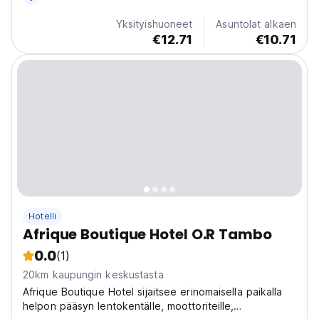
lyhyen kävelymatkan päässä hostellista.
Yksityishuoneet
Asuntolat alkaen
€12.71
€10.71
Hotelli
Afrique Boutique Hotel O.R Tambo
0.0
(1)
20km kaupungin keskustasta
Afrique Boutique Hotel sijaitsee erinomaisella paikalla
helpon pääsyn lentokentälle, moottoriteille,