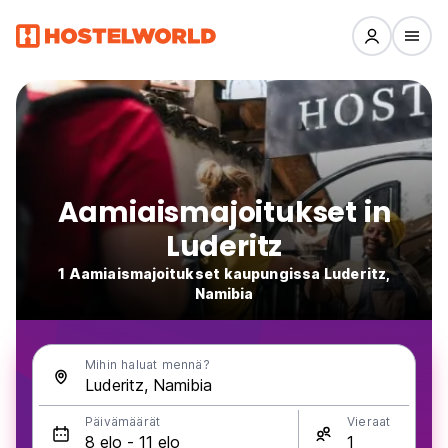
Aamiaismajoitukset in
Luderitz
1 Aamiaismajoitukset kaupungissa Luderitz,
Namibia
Mihin haluat mennä?
Päivämäärät
Vieraat