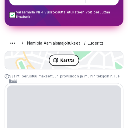
Varaamalla yli 4 vuorokautta etukäteen voit peruuttaa
ilmaiseksi.
Namibia Aamiaismajoitukset
Luderitz
Kartta
Sijainti perustuu maksettuun provisioon ja muihin tekijöihin.
lue
lisää