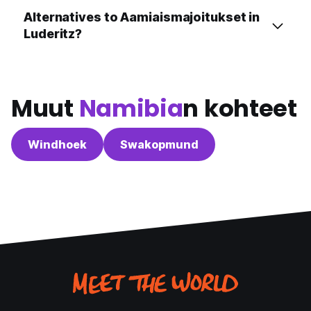
Alternatives to Aamiaismajoitukset in
Luderitz?
Muut
Namibia
n kohteet
Windhoek
Swakopmund