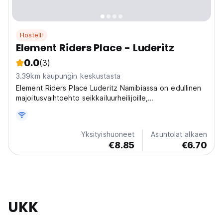
Hostelli
Element Riders Place - Luderitz
0.0
(3)
3.39km kaupungin keskustasta
Element Riders Place Luderitz Namibiassa on edullinen
majoitusvaihtoehto seikkailuurheilijoille,
reppumatkailijoille, vierailijoille ja budjettimatkailijoille.
Yksityishuoneet
Asuntolat alkaen
€8.85
€6.70
UKK