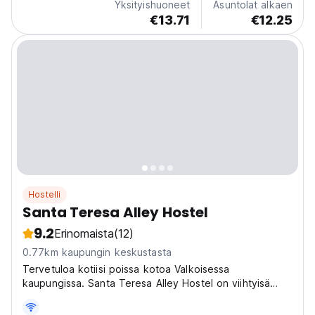
Yksityishuoneet
Asuntolat alkaen
€13.71
€12.25
Hostelli
Santa Teresa Alley Hostel
9.2
Erinomaista
(12)
0.77km kaupungin keskustasta
Tervetuloa kotiisi poissa kotoa Valkoisessa
kaupungissa. Santa Teresa Alley Hostel on viihtyisä
paikka omalla identiteetillään. Hostellimme erottuu
yhdistämällä Sucren klassisen siirtomaa-arkkitehtuurin