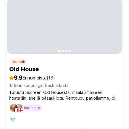
Hostelli
Old House
9.9
Erinomaista
(18)
1.19km kaupungin keskustasta
Tutustu Sucreen Old Housesta, maalaismaiseen
hostelliin lähellä pääaukiota. Rentoudu patiollamme, ole
yhteydessä matkailijoihin ja tutustu Valkoiseen
isännöity
kaupunkiin rauhallisesta tukikohdasta. (Auto-translated
from original language)