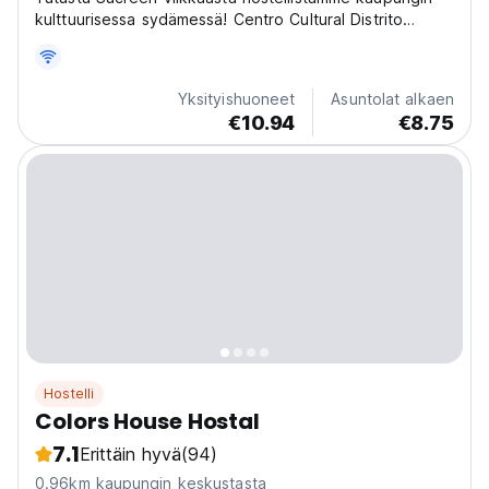
kulttuurisessa sydämessä! Centro Cultural Distrito
tarjoaa rikastuttavia kokemuksia vain muutaman
askeleen päässä museoista ja toreista. (Auto-translated
from original language)
Yksityishuoneet
Asuntolat alkaen
€10.94
€8.75
Hostelli
Colors House Hostal
7.1
Erittäin hyvä
(94)
0.96km kaupungin keskustasta