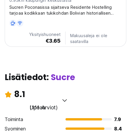
0.95km kaupungin keskustasta
Sucren Poconasissa sijaitseva Residente Hostelling
tarjoaa kodikkaan tukikohdan Bolivian historiallisen
pääkaupungin tutkimiseen. Sosiaalinen hostelli, jossa on
paikallinen tunnelma lähellä kaupungin keskustan
nähtävyyksiä. (Auto-translated from original...
Yksityishuoneet
Makuusaleja ei ole
€3.65
saatavilla
Lisätiedot:
Sucre
8.1
Upeaa
(111 Arviot)
Toiminta
7.9
Syominen
8.4