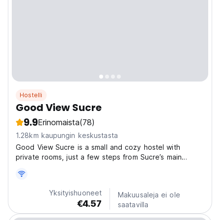
Hostelli
Good View Sucre
9.9
Erinomaista
(78)
1.28km kaupungin keskustasta
Good View Sucre is a small and cozy hostel with
private rooms, just a few steps from Sucre’s main
square (Plaza 25 de Mayo). From our terrace you can
enjoy a beautiful view of the city and relax after a day
of exploring. We are close to the main tourist
Yksityishuoneet
Makuusaleja ei ole
attractions,...
€4.57
saatavilla