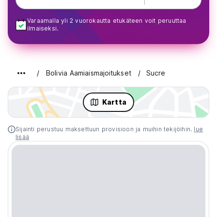
Varaamalla yli 2 vuorokautta etukäteen voit peruuttaa
ilmaiseksi.
Bolivia Aamiaismajoitukset
Sucre
Kartta
Sijainti perustuu maksettuun provisioon ja muihin tekijöihin.
lue
lisää