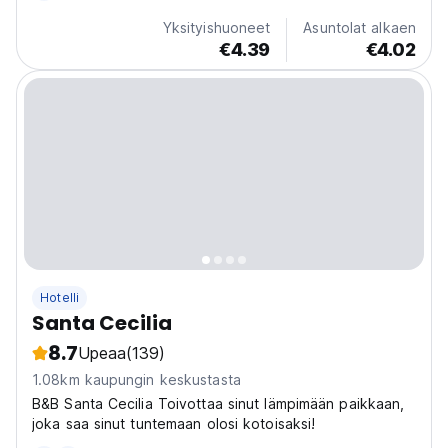
nykyaikaisiin mukavuuksiin, jotka on suunniteltu
Yksityishuoneet
Asuntolat alkaen
nykypäivän...
€4.39
€4.02
Hotelli
Santa Cecilia
8.7
Upeaa
(139)
1.08km kaupungin keskustasta
B&B Santa Cecilia Toivottaa sinut lämpimään paikkaan,
joka saa sinut tuntemaan olosi kotoisaksi!