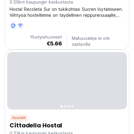
0.59km kaupungin keskustasta
Hostal Recoleta Sur on tukikohtasi Sucren löytämiseen.
Viihtyisä hostellimme on täydellinen reppureissaajille,
jotka haluavat tutustua Bolivian rikkaaseen historiaan ja
kulttuuriin. (Auto-translated from original language)
Yksityishuoneet
Makuusaleja ei ole
€5.66
saatavilla
Hostelli
Cittadella Hostal
0.73km kaupungin keskustasta