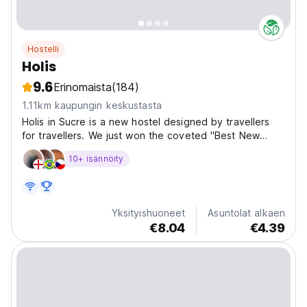
Hostelli
Holis
9.6
Erinomaista
(184)
1.11km kaupungin keskustasta
Holis in Sucre is a new hostel designed by travellers
for travellers. We just won the coveted "Best New
Hostel in South America" Award in the HOSCARS! Holis
10+ isännöity
aims to combine the excitement of meeting fellow
adventurers with the comfort of feeling at home....
Yksityishuoneet
Asuntolat alkaen
€8.04
€4.39