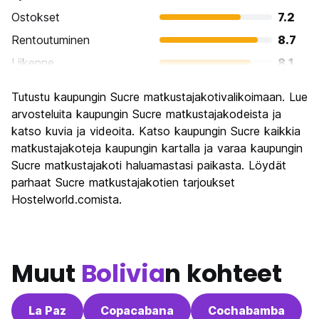
Ostokset
7.2
Rentoutuminen
8.7
Liikenne
8.1
Kiertoajelu
8.2
Tutustu kaupungin Sucre matkustajakotivalikoimaan. Lue
Kulttuuri
8.8
arvosteluita kaupungin Sucre matkustajakodeista ja
Yöelämä
katso kuvia ja videoita. Katso kaupungin Sucre kaikkia
7.1
matkustajakoteja kaupungin kartalla ja varaa kaupungin
Rahanarvoinen
8.5
Sucre matkustajakoti haluamastasi paikasta. Löydät
parhaat Sucre matkustajakotien tarjoukset
Hostelworld.comista.
Muut
Bolivia
n kohteet
La Paz
Copacabana
Cochabamba