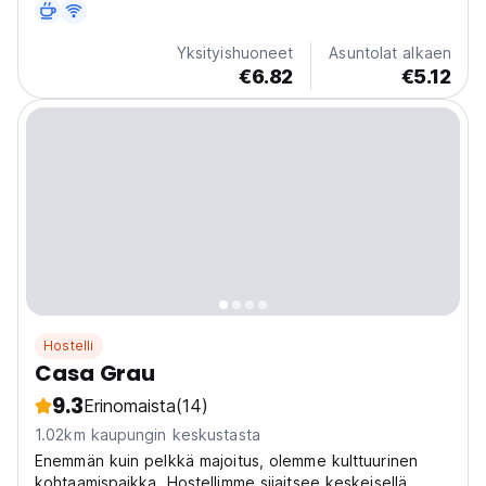
Yksityishuoneet
Asuntolat alkaen
€6.82
€5.12
Hostelli
Casa Grau
9.3
Erinomaista
(14)
1.02km kaupungin keskustasta
Enemmän kuin pelkkä majoitus, olemme kulttuurinen
kohtaamispaikka. Hostellimme sijaitsee keskeisellä