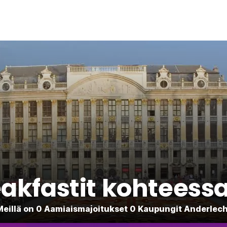
akfastit kohteess
Meillä on 0 Aamiaismajoitukset 0 Kaupungit Anderlech