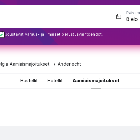
Päiväm
Joustavat varaus- ja ilmaiset perustusvaihtoehdot.
lgia Aamiaismajoitukset
Anderlecht
Hostellit
Hotellit
Aamiaismajoitukset