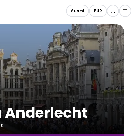
Suomi
EUR
a Anderlecht
t