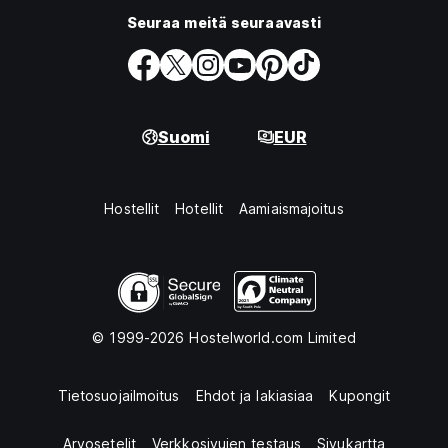
Seuraa meitä seuraavasti
Suomi
EUR
Hostellit
Hotellit
Aamiaismajoitus
© 1999-2026 Hostelworld.com Limited
Tietosuojailmoitus
Ehdot ja lakiasiaa
Kupongit
Arvosetelit
Verkkosivujen testaus
Sivukartta