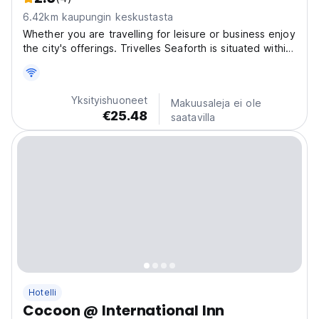
6.42km kaupungin keskustasta
Whether you are travelling for leisure or business enjoy
the city's offerings. Trivelles Seaforth is situated within
10-15 minutes drive from Liverpool city centre with
easy access to key locations. We have onsite parking
and free WiFi throughout the property...
Yksityishuoneet
Makuusaleja ei ole
€25.48
saatavilla
Hotelli
Cocoon @ International Inn