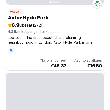
Hostelli
Astor Hyde Park
8.9
Upeaa
(12721)
4.34km kaupungin keskustasta
Located in the most beautiful and charming
neighbourhood in London, Astor Hyde Park is one
minute from Hyde Park and surrounded by some of
London's greatest museums including the Natural
History Museum, Victoria & Albert, and Science
Yksityishuoneet
Asuntolat alkaen
Museum. The hostel is...
€45.37
€16.50