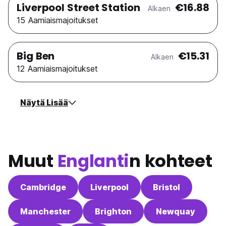
Liverpool Street Station
€16.88
Alkaen
15 Aamiaismajoitukset
Big Ben
€15.31
Alkaen
12 Aamiaismajoitukset
Näytä Lisää
Muut
Englanti
n kohteet
Cambridge
Liverpool
Bristol
Manchester
Brighton
Newquay