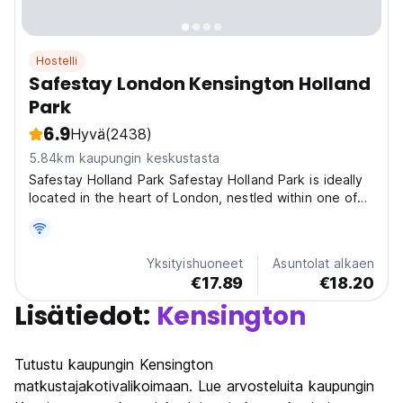
Hostelli
Safestay London Kensington Holland
Park
6.9
Hyvä
(2438)
5.84km kaupungin keskustasta
Safestay Holland Park Safestay Holland Park is ideally
located in the heart of London, nestled within one of
the capital's most prestigious parks. This stunning
hostel consists of 3 buildings, including the East Wing
of the park's original Jacobean building,...
Yksityishuoneet
Asuntolat alkaen
€17.89
€18.20
Lisätiedot:
Kensington
Tutustu kaupungin Kensington
matkustajakotivalikoimaan. Lue arvosteluita kaupungin