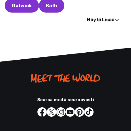
Gatwick
Bath
Näytä Lisää
Seuraa meitä seuraavasti