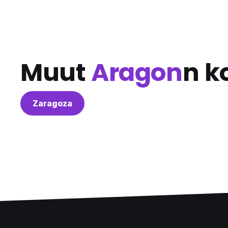
Muut
Aragon
n k
Zaragoza