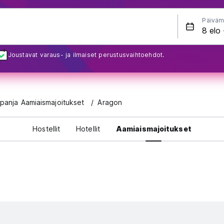
Päiväm
Joustavat varaus- ja ilmaiset perustusvaihtoehdot.
panja Aamiaismajoitukset
Aragon
Hostellit
Hotellit
Aamiaismajoitukset