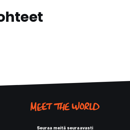
ohteet
Seuraa meitä seuraavasti