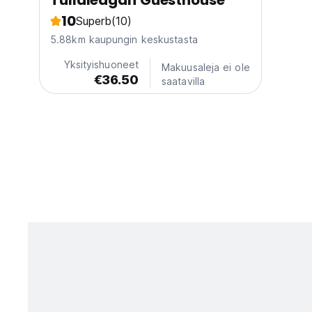
Tullaleagan Guesthouse
10
Superb
(10)
5.88km kaupungin keskustasta
Yksityishuoneet
Makuusaleja ei ole
€36.50
saatavilla