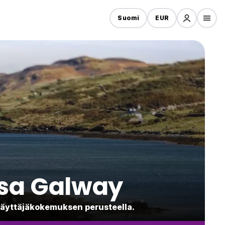
Suomi
EUR
ssa Galway
 käyttäjäkokemuksen perusteella.