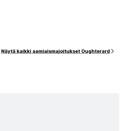
Näytä kaikki aamiaismajoitukset Oughterard