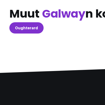
Muut
Galway
n k
Oughterard