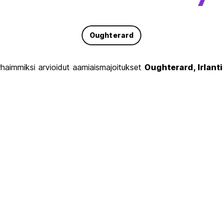
Oughterard
arhaimmiksi arvioidut aamiaismajoitukset
Oughterard, Irlanti