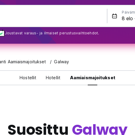
Päiväm
Joustavat varaus- ja ilmaiset perustusvaihtoehdot.
lanti Aamiaismajoitukset
Galway
Hostellit
Hotellit
Aamiaismajoitukset
Suosittu
Galway