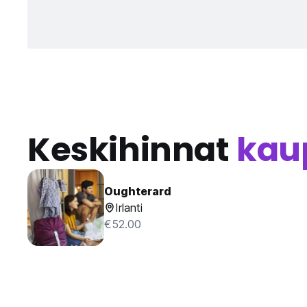
Keskihinnat
kau
Oughterard
Irlanti
€52.00