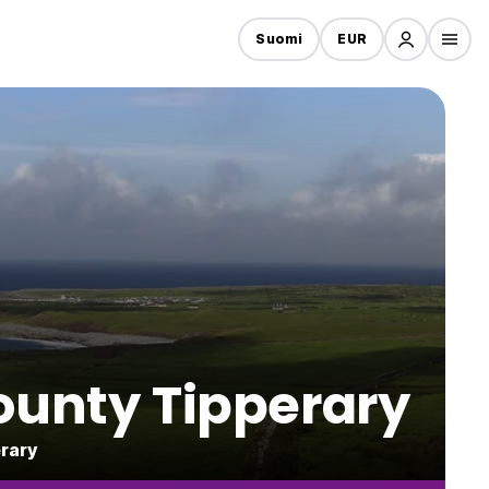
Suomi
EUR
ounty Tipperary
rary