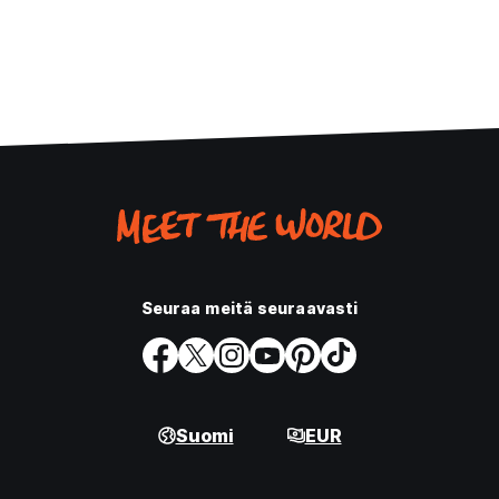
Seuraa meitä seuraavasti
Suomi
EUR