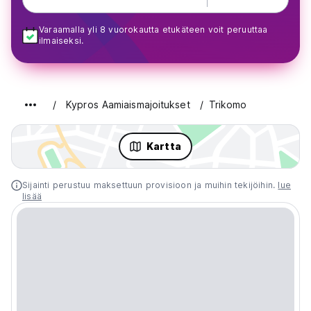
Varaamalla yli 8 vuorokautta etukäteen voit peruuttaa
ilmaiseksi.
Kypros Aamiaismajoitukset
Trikomo
Kartta
Sijainti perustuu maksettuun provisioon ja muihin tekijöihin.
lue
lisää