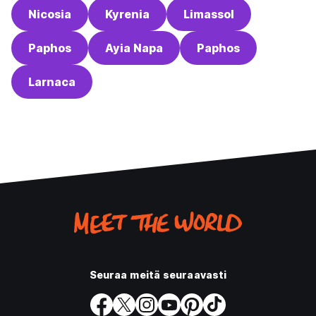
Nicosia
Kyrenia
Limassol
Paphos
Ayia Napa
Paphos
Larnaca
Seuraa meitä seuraavasti