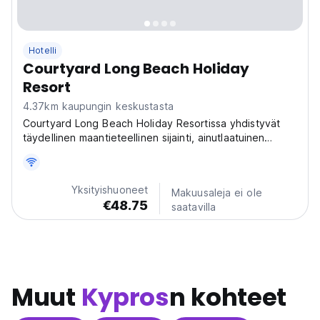
Hotelli
Courtyard Long Beach Holiday
Resort
4.37km kaupungin keskustasta
Courtyard Long Beach Holiday Resortissa yhdistyvät
täydellinen maantieteellinen sijainti, ainutlaatuinen
arkkitehtuuri sekä ylellisyys ja mukavuus.
Yksityishuoneet
Makuusaleja ei ole
€48.75
saatavilla
Muut
Kypros
n kohteet