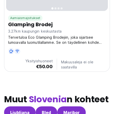
Aamiaismajoitukset
Glamping Brodej
3.27km kaupungin keskustasta
Tervetuloa Eco Glamping Brodejiin, joka sijaitsee
lumoavalla luomutilallamme. Se on täydellinen kohde
niille, jotka etsivät unohtumatonta lomaa kaukana
kaupunkielämän kaoottisesta rytmistä.
Yksityishuoneet
Makuusaleja ei ole
€50.00
saatavilla
Muut
Slovenia
n kohteet
Ljubljana
Bled
Maribor