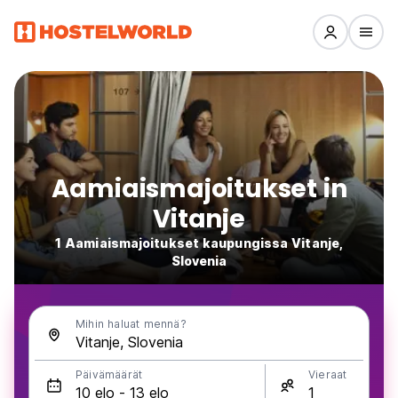
Aamiaismajoitukset in
Vitanje
1 Aamiaismajoitukset kaupungissa Vitanje,
Slovenia
Mihin haluat mennä?
Päivämäärät
Vieraat