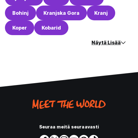
Bohinj
Kranjska Gora
Kranj
Koper
Kobarid
Näytä Lisää
Seuraa meitä seuraavasti