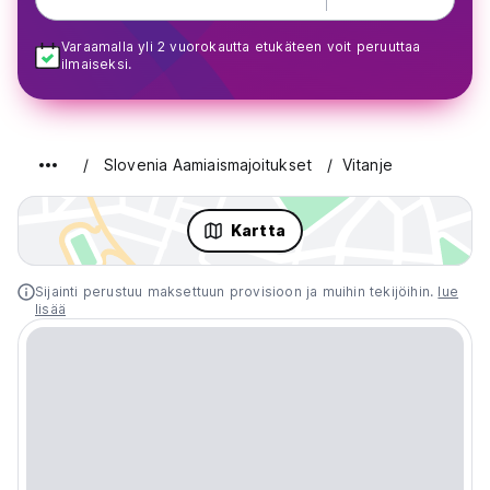
Varaamalla yli 2 vuorokautta etukäteen voit peruuttaa
ilmaiseksi.
Slovenia Aamiaismajoitukset
Vitanje
Kartta
Sijainti perustuu maksettuun provisioon ja muihin tekijöihin.
lue
lisää