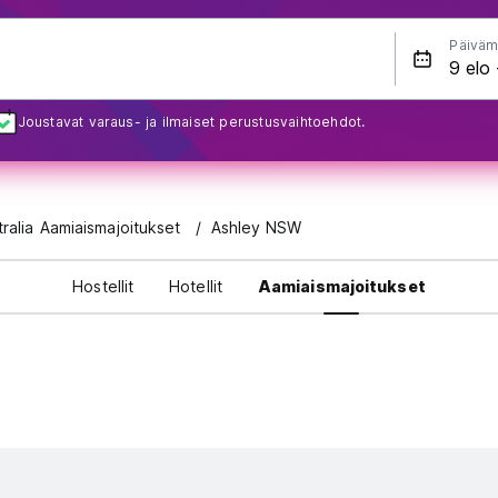
Päiväm
Joustavat varaus- ja ilmaiset perustusvaihtoehdot.
tralia Aamiaismajoitukset
Ashley NSW
Hostellit
Hotellit
Aamiaismajoitukset