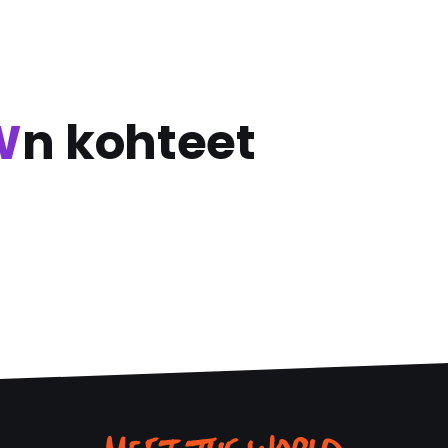
W
n kohteet