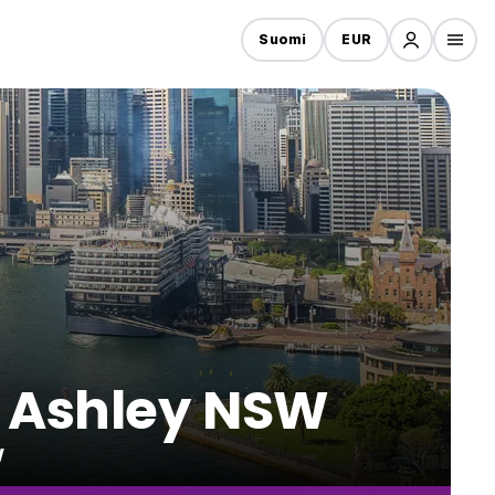
Suomi
EUR
a Ashley NSW
W