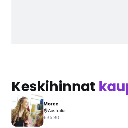
Keskihinnat
kau
Moree
Australia
€35.80