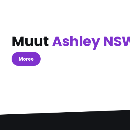
Muut
Ashley NS
Moree