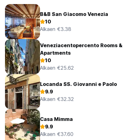
B&B San Giacomo Venezia
10
Alkaen €3.38
Veneziacentopercento Rooms &
Apartments
10
Alkaen €25.62
Locanda SS. Giovanni e Paolo
9.9
Alkaen €32.32
Casa Mimma
9.9
Alkaen €37.60