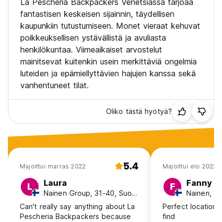
La Pescheria Backpackers Venetsiassa tarjoaa
fantastisen keskeisen sijainnin, täydellisen
kaupunkiin tutustumiseen. Monet vieraat kehuvat
poikkeuksellisen ystävällistä ja avuliasta
henkilökuntaa. Viimeaikaiset arvostelut
mainitsevat kuitenkin usein merkittäviä ongelmia
luteiden ja epämiellyttävien hajujen kanssa sekä
vanhentuneet tilat.
Oliko tästä hyötyä?
5.4
Majoittui marras 2022
Majoittui elo 2022
Laura
Fanny
L
F
Nainen Group, 31-40, Suomi
Nainen, 1
Can't really say anything about La
Perfect location, 
Pescheria Backpackers because
find