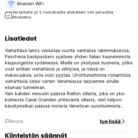
Ilmainen WiFi
Varaamalla yli 2 vuorokautta etukäteen voit peruuttaa
ilmaiseksi.
Lisatiedot
Viehättävä laitos viisisataa vuotta vanhassa rakennuksessa,
Pescheria backpackers sijaitsee yhden Italian kauneimmista
kaupungeista sydämessä. Meillä on yksityisiä huoneita, jotka
ovat erittäin viehättäviä ja viihtyisiä, ja niissä on
mukavuuksia, joita voisi pyytää. Unohtumattomia romanttisia
viehättäviä öitäsi varten Venetsiassa tarjoamme sinulle
etsimäsi tunnelman.
Vain kahden minuutin päässä Rialton sillasta, joka on yksi
kolmesta Canal Granden ylittävästä sillasta, olet helpon
kävelymatkan päässä monista Venetsian suosituimmista
nähtävyyksistä sekä kymmenistä upeista baareista,
kahviloista ja ravintoloista.
lue lisää
Ilmoita
Kaikki tärkeät monumentit ovat kävelyetäisyydellä!
Kiinteistön säännöt