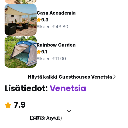
Casa Accademia
9.3
Alkaen €43.80
Rainbow Garden
9.1
Alkaen €11.00
Näytä kaikki Guesthouses Venetsia
Lisätiedot:
Venetsia
7.9
Erittäin hyvä
(3813 Arviot)