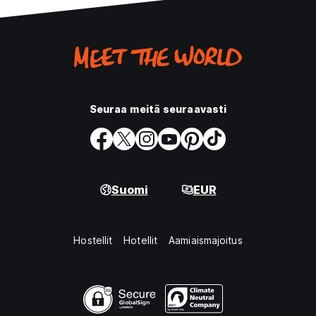
Seuraa meitä seuraavasti
Suomi
EUR
Hostellit
Hotellit
Aamiaismajoitus