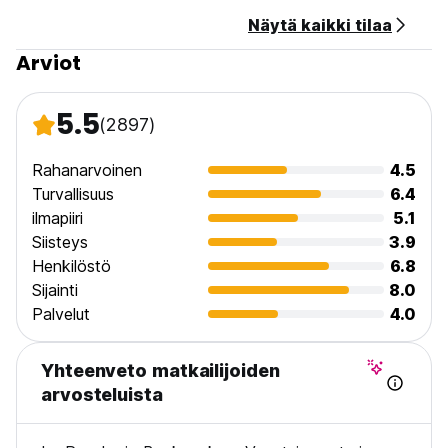
Näytä kaikki tilaa
Arviot
5.5
(2897)
Rahanarvoinen
4.5
Turvallisuus
6.4
ilmapiiri
5.1
Siisteys
3.9
Henkilöstö
6.8
Sijainti
8.0
Palvelut
4.0
Yhteenveto matkailijoiden
arvosteluista