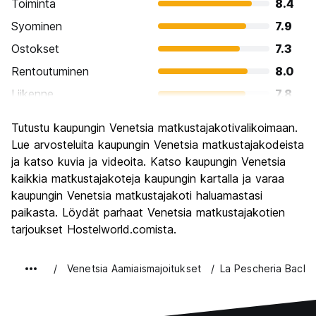
Toiminta
8.4
Syominen
7.9
Ostokset
7.3
Rentoutuminen
8.0
Liikenne
7.8
Kiertoajelu
9.2
Tutustu kaupungin Venetsia matkustajakotivalikoimaan.
Kulttuuri
9.2
Lue arvosteluita kaupungin Venetsia matkustajakodeista
Yöelämä
ja katso kuvia ja videoita. Katso kaupungin Venetsia
6.3
kaikkia matkustajakoteja kaupungin kartalla ja varaa
Rahanarvoinen
6.7
kaupungin Venetsia matkustajakoti haluamastasi
paikasta. Löydät parhaat Venetsia matkustajakotien
tarjoukset Hostelworld.comista.
Venetsia Aamiaismajoitukset
La Pescheria Backp