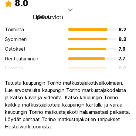
8.0
Upeaa
(196 Arviot)
Toiminta
8.2
Syominen
8.2
Ostokset
7.9
Rentoutuminen
7.7
Liikenne
8.0
Kiertoajelu
8.5
Tutustu kaupungin Torino matkustajakotivalikoimaan.
Kulttuuri
8.9
Lue arvosteluita kaupungin Torino matkustajakodeista
Yöelämä
ja katso kuvia ja videoita. Katso kaupungin Torino
7.4
kaikkia matkustajakoteja kaupungin kartalla ja varaa
Rahanarvoinen
7.7
kaupungin Torino matkustajakoti haluamastasi paikasta.
Löydät parhaat Torino matkustajakotien tarjoukset
Hostelworld.comista.