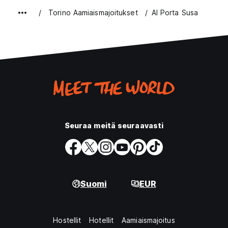
Torino Aamiaismajoitukset
Al Porta Susa
Seuraa meitä seuraavasti
Suomi
EUR
Hostellit
Hotellit
Aamiaismajoitus