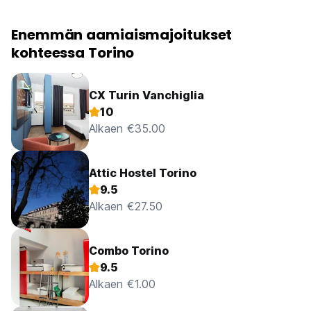
Enemmän aamiaismajoitukset
kohteessa Torino
CX Turin Vanchiglia
10
Alkaen €35.00
Attic Hostel Torino
9.5
Alkaen €27.50
Combo Torino
9.5
Alkaen €1.00