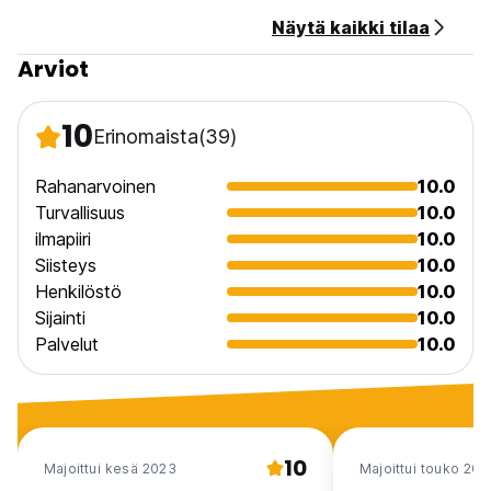
Näytä kaikki tilaa
Arviot
10
Erinomaista
(39)
Rahanarvoinen
10.0
Turvallisuus
10.0
ilmapiiri
10.0
Siisteys
10.0
Henkilöstö
10.0
Sijainti
10.0
Palvelut
10.0
10
Majoittui kesä 2023
Majoittui touko 201