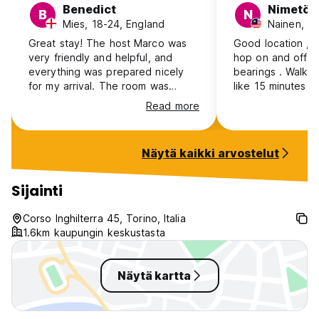
Benedict
Nimetön
B
N
Mies, 18-24, England
Nainen, 41
Great stay! The host Marco was
Good location , h
very friendly and helpful, and
hop on and off bus to get my
everything was prepared nicely
bearings . Walka
for my arrival. The room was
like 15 minutes .
lovely and I was provided with a
was beautiful and
Read more
modern private bathroom with
were impeccable
great facilities. Would highly
recommend!
Näytä kaikki arvostelut
Sijainti
Corso Inghilterra 45, Torino, Italia
1.6km kaupungin keskustasta
Näytä kartta