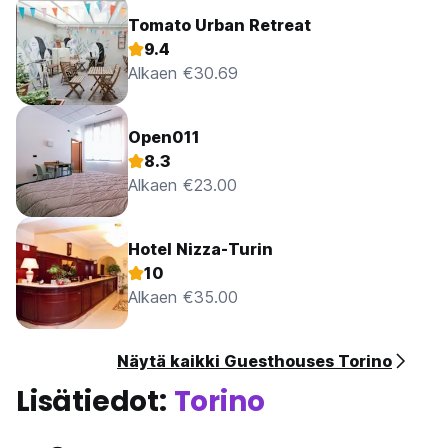
Tomato Urban Retreat
9.4
Alkaen €30.69
Open011
8.3
Alkaen €23.00
Hotel Nizza-Turin
10
Alkaen €35.00
Näytä kaikki Guesthouses Torino
Lisätiedot:
Torino