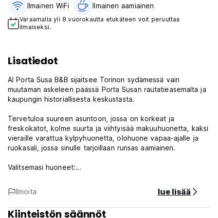
Ilmainen WiFi
Ilmainen aamiainen‎
Varaamalla yli 8 vuorokautta etukäteen voit peruuttaa
ilmaiseksi.
Lisatiedot
Al Porta Susa B&B sijaitsee Torinon sydämessä vain
muutaman askeleen päässä Porta Susan rautatieasemalta ja
kaupungin historiallisesta keskustasta.
Tervetuloa suureen asuntoon, jossa on korkeat ja
freskokatot, kolme suurta ja viihtyisää makuuhuonetta, kaksi
vieraille varattua kylpyhuonetta, olohuone vapaa-ajalle ja
ruokasali, jossa sinulle tarjoillaan runsas aamiainen.
Valitsemasi huoneet:
- kaksi kahden hengen huonetta, jotka voidaan varustaa
yhdellä parivuoteella tai kahdella erillisellä vuoteella
lue lisää
Ilmoita
pyynnöstä
- yksi yhden hengen huone
Kiinteistön säännöt
- lisävuode voidaan laittaa kaikkiin huoneisiin.