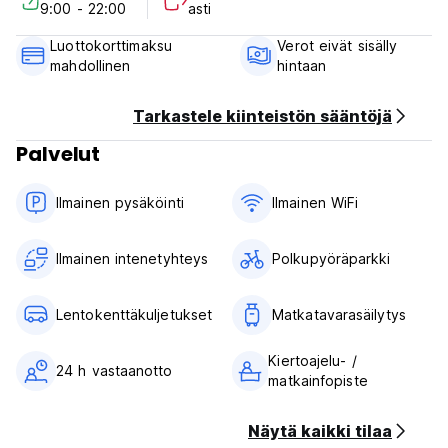
9:00 - 22:00
asti
Luottokorttimaksu
Verot eivät sisälly
mahdollinen
hintaan
Tarkastele kiinteistön sääntöjä
Palvelut
Ilmainen pysäköinti
Ilmainen WiFi
Ilmainen intenetyhteys
Polkupyöräparkki
Lentokenttäkuljetukset
Matkatavarasäilytys
Kiertoajelu- /
24 h vastaanotto
matkainfopiste
Näytä kaikki tilaa