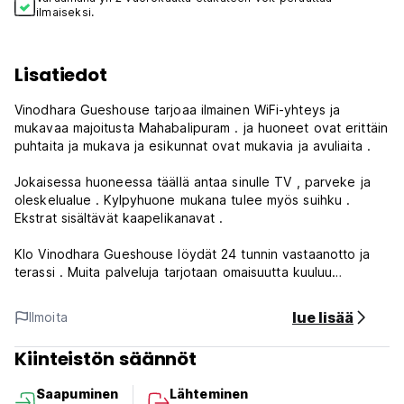
ilmaiseksi.
Lisatiedot
Vinodhara Gueshouse tarjoaa ilmainen WiFi-yhteys ja
mukavaa majoitusta Mahabalipuram . ja huoneet ovat erittäin
puhtaita ja mukava ja esikunnat ovat mukavia ja avuliaita .
Jokaisessa huoneessa täällä antaa sinulle TV , parveke ja
oleskelualue . Kylpyhuone mukana tulee myös suihku .
Ekstrat sisältävät kaapelikanavat .
Klo Vinodhara Gueshouse löydät 24 tunnin vastaanotto ja
terassi . Muita palveluja tarjotaan omaisuutta kuuluu
yhteinen oleskelutila , retkipalvelu ja matkatavarasäilytys .
Ominaisuus tarjoaa ilmaisen pysäköinnin .
lue lisää
Ilmoita
Kiinteistön säännöt
Saapuminen
Lähteminen