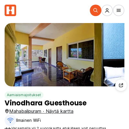
Aamiaismajoitukset
Vinodhara Guesthouse
Mahabalipuram · Näytä kartta
Ilmainen WiFi
Varaamalla yli 2 vuorokautta etukäteen voit peruuttaa