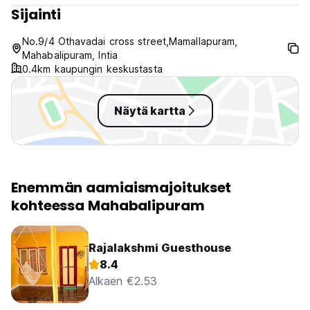
Sijainti
No.9/4 Othavadai cross street,Mamallapuram,
Mahabalipuram, Intia
0.4km kaupungin keskustasta
Näytä kartta
Enemmän aamiaismajoitukset
kohteessa Mahabalipuram
Rajalakshmi Guesthouse
8.4
Alkaen €2.53