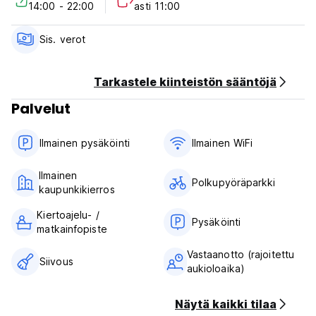
14:00 - 22:00
asti 11:00
Sisäänkirjautuminen klo 14.00-21.00.
Uloskirjautuminen ennen klo 11.00.
Sis. verot
Maksu saapumisen yhteydessä käteisellä.
Tarkastele kiinteistön sääntöjä
Verot sisältyvät.
Palvelut
Aamiainen ei sisälly hintaan.
Yleistä:
Ilmainen pysäköinti
Ilmainen WiFi
Vastaanotto klo 8.00/22.00
Ei ulkonaliikkumiskieltoa.
Ilmainen
Emme ota vastaan ​​alle 18-vuotiaita asiakkaita.
Polkupyöräparkki
kaupunkikierros
Savuttomia. (Auto-translated from original language)
Kiertoajelu- /
Pysäköinti
matkainfopiste
Vastaanotto (rajoitettu
Siivous
aukioloaika)
Näytä kaikki tilaa