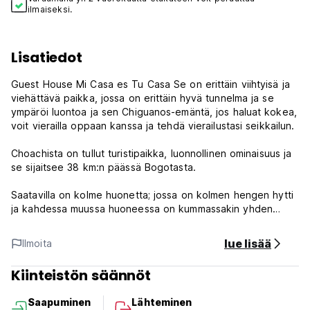
ilmaiseksi.
Lisatiedot
Guest House Mi Casa es Tu Casa Se on erittäin viihtyisä ja
viehättävä paikka, jossa on erittäin hyvä tunnelma ja se
ympäröi luontoa ja sen Chiguanos-emäntä, jos haluat kokea,
voit vierailla oppaan kanssa ja tehdä vierailustasi seikkailun.
Choachista on tullut turistipaikka, luonnollinen ominaisuus ja
se sijaitsee 38 km:n päässä Bogotasta.
Saatavilla on kolme huonetta; jossa on kolmen hengen hytti
ja kahdessa muussa huoneessa on kummassakin yhden
hengen vuode. On kaksi kylpyhuonetta jakaa. Keittiö on
käytettävissä ja täysin varusteltu.
lue lisää
Ilmoita
Kiinteistön säännöt
Mi Casa Es Tu Casan säännöt ja ehdot:
Saapuminen
Lähteminen
Peruutusehdot: 24 tuntia ennen saapumista.