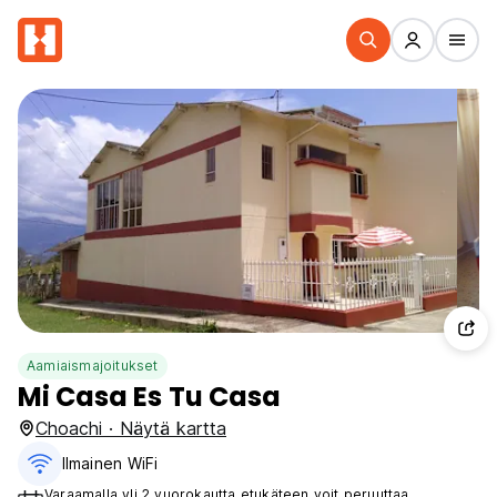
Aamiaismajoitukset
Mi Casa Es Tu Casa
Choachi · Näytä kartta
Ilmainen WiFi
Varaamalla yli 2 vuorokautta etukäteen voit peruuttaa