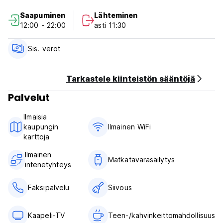
jotka haluavat kokea Mykonoksen kaupungin eloisat päivät
Saapuminen
Lähteminen
ja yöt.
12:00 - 22:00
asti 11:30
Vastaanotto palvelee päivittäin klo 9-21.
Emme tarjoa kuljetuspalveluita.
Sis. verot
Jos pidät trendikkäästä majoitusvaihtoehdosta Mykonoksen
kaupungin sydämessä, muista tutustua Orpheas Roomsiin.
Tarkastele kiinteistön sääntöjä
Palvelut
Huomaa, että kaikki perushuoneet ovat puolikellarihuoneita
ihanteellisesti nuorille matkailijoille (Auto-translated from
Ilmaisia ​​
original language)
kaupungin
Ilmainen WiFi
karttoja
Ilmainen
Matkatavarasäilytys
intenetyhteys
Faksipalvelu
Siivous
Kaapeli-TV
Teen-/kahvinkeittomahdollisuus