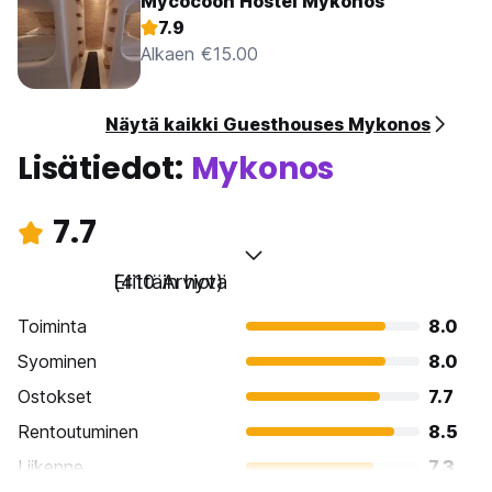
Mycocoon Hostel Mykonos
7.9
Alkaen €15.00
Näytä kaikki Guesthouses Mykonos
Lisätiedot:
Mykonos
7.7
Erittäin hyvä
(410 Arviot)
Toiminta
8.0
Syominen
8.0
Ostokset
7.7
Rentoutuminen
8.5
Liikenne
7.3