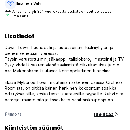
Ilmainen WiFi
Varaamalla yli 301 vuorokautta etukäteen voit peruuttaa
ilmaiseksi.
Lisatiedot
Down Town -huoneet linja-autoaseman, tuulimyllyjen ja
pienen venetsian vieressä.
Täysin varustettu minijääkaappi, tallelokero, ilmastointi ja TV.
Pysy yhdellä saaren viehättävimmistä pikkukaduista ja ole
osa Mykonoksen kuuluisaa kosmopoliittinen tunnelma.
Eloisa Mykonos Town, muutaman askeleen päässä Orpheas
Roomista, on pitkäaikainen henkinen kokoontumispaikka
edistyksellisille, sosiaalisesti ajatteleville tyypeille. kahviloita,
baareja, ravintoloita ja tasokkaita vähittäiskauppoja on
runsaasti. Se on paikka, jossa voit suunnata vegaaniselle
jälkiruoalle, homobaariin tai ostaa tuoreita tuotteita
lue lisää
Ilmoita
sunnuntaisin maanviljelijöiden torilta. Keskeisellä paikalla,
jossa on lukuisia yöelämän vaihtoehtoja (ja usein
Kiinteistön säännöt
väkijoukkoja), Orpheas Rooms on ihanteellinen matkailijoille,