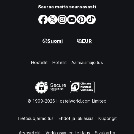
Seuraa meitä seuraavasti
Suomi
EUR
Hostellit
Hotellit
Aamiaismajoitus
© 1999-2026 Hostelworld.com Limited
Tietosuojailmoitus
Ehdot ja lakiasiaa
Kupongit
Arvosetelit
Verkkosivujen testaus
Sivukartta