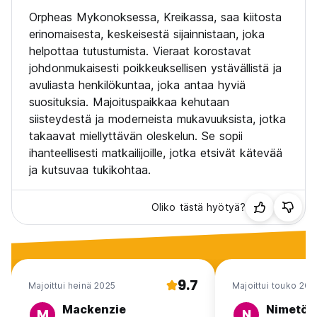
Orpheas Mykonoksessa, Kreikassa, saa kiitosta
erinomaisesta, keskeisestä sijainnistaan, joka
helpottaa tutustumista. Vieraat korostavat
johdonmukaisesti poikkeuksellisen ystävällistä ja
avuliasta henkilökuntaa, joka antaa hyviä
suosituksia. Majoituspaikkaa kehutaan
siisteydestä ja moderneista mukavuuksista, jotka
takaavat miellyttävän oleskelun. Se sopii
ihanteellisesti matkailijoille, jotka etsivät kätevää
ja kutsuvaa tukikohtaa.
Oliko tästä hyötyä?
9.7
Majoittui heinä 2025
Majoittui touko 202
Mackenzie
Nimetön
M
N