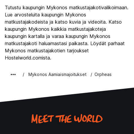
Kiertoajelu
7.5
Tutustu kaupungin Mykonos matkustajakotivalikoimaan.
Kulttuuri
7.0
Lue arvosteluita kaupungin Mykonos
Yöelämä
matkustajakodeista ja katso kuvia ja videoita. Katso
9.1
kaupungin Mykonos kaikkia matkustajakoteja
Rahanarvoinen
6.4
kaupungin kartalla ja varaa kaupungin Mykonos
matkustajakoti haluamastasi paikasta. Löydät parhaat
Mykonos matkustajakotien tarjoukset
Hostelworld.comista.
Mykonos Aamiaismajoitukset
Orpheas