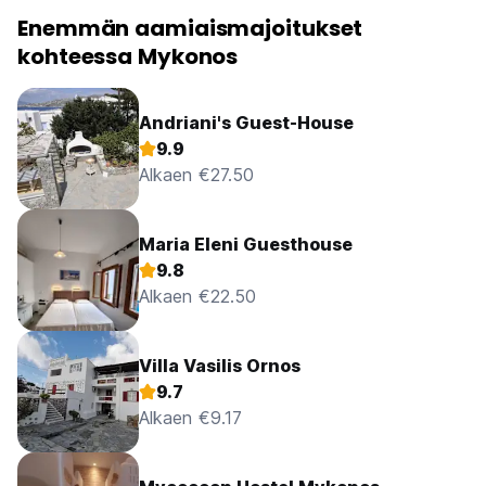
Enemmän aamiaismajoitukset
kohteessa Mykonos
Andriani's Guest-House
9.9
Alkaen €27.50
Maria Eleni Guesthouse
9.8
Alkaen €22.50
Villa Vasilis Ornos
9.7
Alkaen €9.17