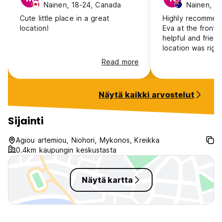
Nainen, 18-24, Canada
Nainen, 25
Cute little place in a great
Highly recommend
location!
Eva at the front
helpful and frien
location was right
town. Would 100%
Read more
Näytä kaikki arvostelut
Sijainti
Agiou artemiou, Niohori, Mykonos, Kreikka
0.4km kaupungin keskustasta
Näytä kartta