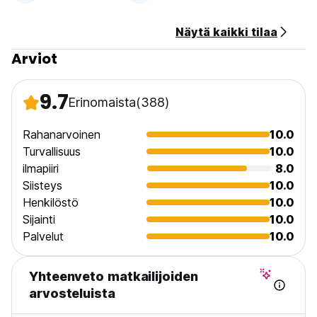
Näytä kaikki tilaa
Arviot
9.7
Erinomaista
(388)
Rahanarvoinen
10.0
Turvallisuus
10.0
ilmapiiri
8.0
Siisteys
10.0
Henkilöstö
10.0
Sijainti
10.0
Palvelut
10.0
Yhteenveto matkailijoiden
arvosteluista