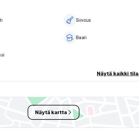
ti
Siivous
Baari
ssi
Näytä kaikki tila
Näytä kartta