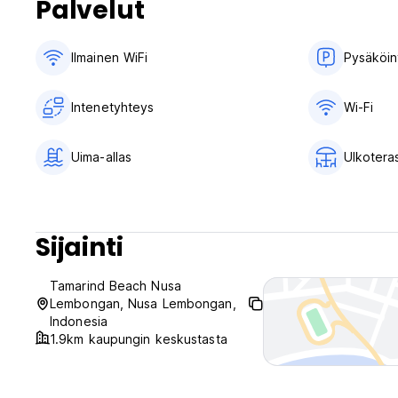
Palvelut
Ilmainen WiFi
Pysäköin
Intenetyhteys
Wi-Fi
Uima-allas
Ulkotera
Sijainti
Tamarind Beach Nusa
Lembongan, Nusa Lembongan,
Indonesia
1.9km kaupungin keskustasta