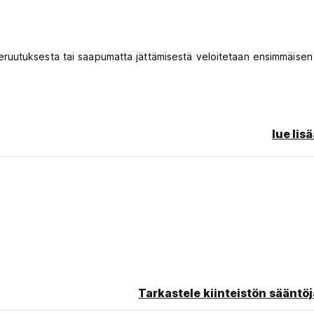
ruutuksesta tai saapumatta jättämisestä veloitetaan ensimmäisen
ta lisämaksu luottokortin palvelumaksusta.
lue lis
iginal language)
Tarkastele kiinteistön sääntöj