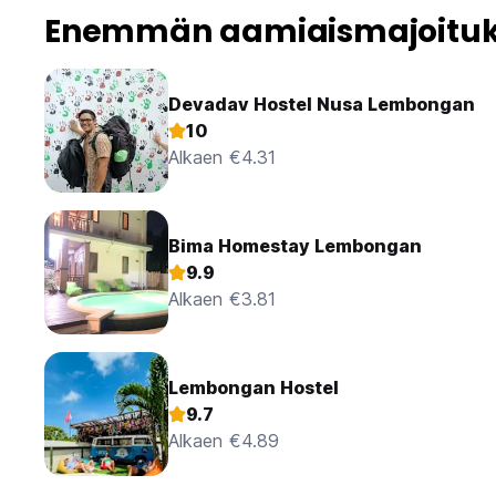
Enemmän aamiaismajoituk
Devadav Hostel Nusa Lembongan
10
Alkaen €4.31
Bima Homestay Lembongan
9.9
Alkaen €3.81
Lembongan Hostel
9.7
Alkaen €4.89