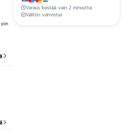
Varaus kestää vain 2 minuuttia
Välitön vahvistus
 yön
ää
ä