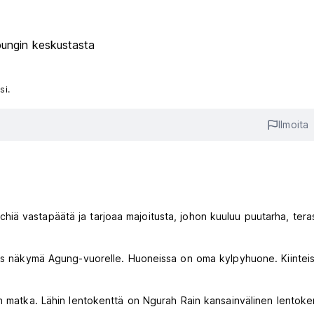
ungin keskustasta
si.
Ilmoita
ä vastapäätä ja tarjoaa majoitusta, johon kuuluu puutarha, teras
myös näkymä Agung-vuorelle. Huoneissa on oma kylpyhuone. Kiinte
n matka. Lähin lentokenttä on Ngurah Rain kansainvälinen lentoke