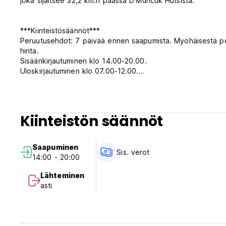
joka sijaitsee 32,2 km:n päässä D'Muncuk Hutsista.
***Kiinteistösäännöt***
Peruutusehdot: 7 päivää ennen saapumista. Myöhäisestä pe
hinta.
Sisäänkirjautuminen klo 14.00-20.00.
Uloskirjautuminen klo 07.00-12.00.
Maksu saapumisen yhteydessä käteisellä, luottokortilla, mut
Verot sisältyvät.
Ei ulkonaliikkumiskieltoa.
Huoneessa on savuton, mutta siellä on tupakointialue.
Kiinteistön säännöt
Vastaanoton työaika: 07.00-20.00. (Auto-translated from or
Saapuminen
Sis. verot
14:00 - 20:00
Lähteminen
asti