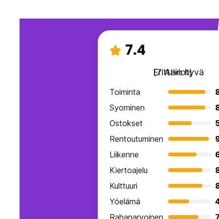
7.4
Erittäin hyvä
(7 Arviot)
Toiminta
Syominen
Ostokset
Rentoutuminen
Liikenne
Kiertoajelu
Kulttuuri
Yöelämä
Rahanarvoinen
7