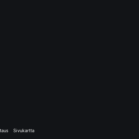
taus
Sivukartta