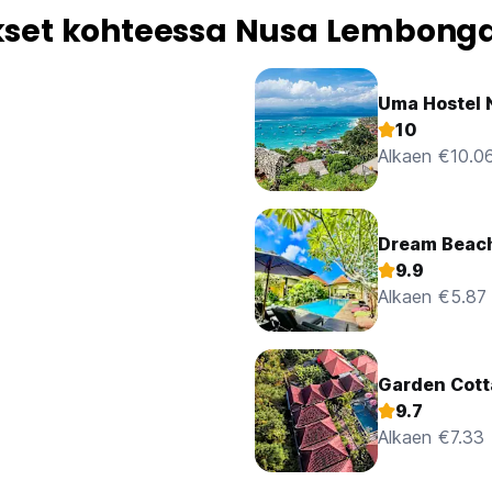
set kohteessa Nusa Lembong
Uma Hostel
10
Alkaen €10.0
Dream Beac
9.9
Alkaen €5.87
Garden Cott
9.7
Alkaen €7.33