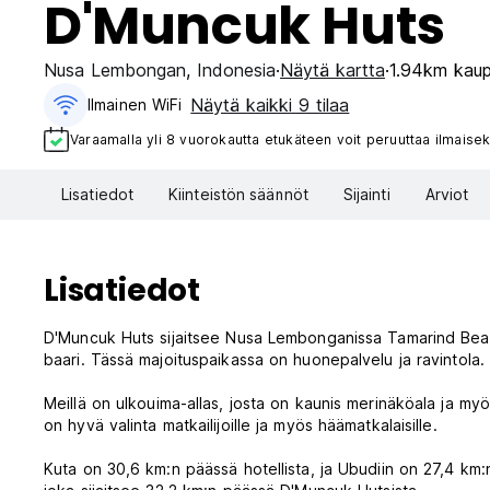
D'Muncuk Huts
Nusa Lembongan
,
Indonesia
Näytä kartta
1.94km kaup
Näytä kaikki 9 tilaa
Ilmainen WiFi
Varaamalla yli 8 vuorokautta etukäteen voit peruuttaa ilmaisek
Lisatiedot
Kiinteistön säännöt
Sijainti
Arviot
Lisatiedot
D'Muncuk Huts sijaitsee Nusa Lembonganissa Tamarind Beachi
baari. Tässä majoituspaikassa on huonepalvelu ja ravintola.
Meillä on ulkouima-allas, josta on kaunis merinäköala ja 
on hyvä valinta matkailijoille ja myös häämatkalaisille.
Kuta on 30,6 km:n päässä hotellista, ja Ubudiin on 27,4 km: