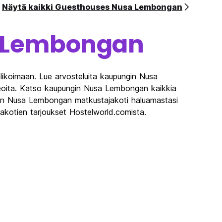
Näytä kaikki Guesthouses Nusa Lembongan
 Lembongan
ikoimaan. Lue arvosteluita kaupungin Nusa
eoita. Katso kaupungin Nusa Lembongan kaikkia
gin Nusa Lembongan matkustajakoti haluamastasi
kotien tarjoukset Hostelworld.comista.