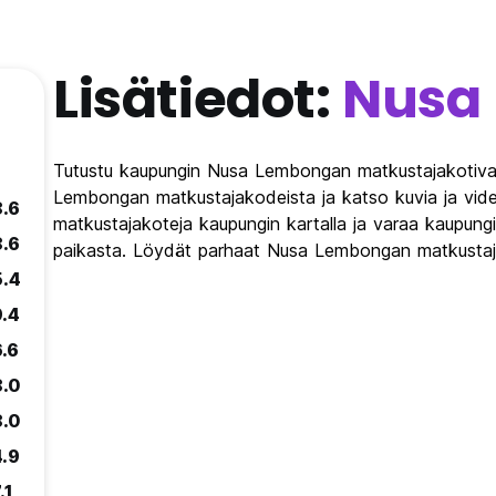
Lisätiedot:
Nusa
Tutustu kaupungin Nusa Lembongan matkustajakotival
Lembongan matkustajakodeista ja katso kuvia ja vid
8.6
matkustajakoteja kaupungin kartalla ja varaa kaupun
8.6
paikasta. Löydät parhaat Nusa Lembongan matkustaja
5.4
9.4
6.6
8.0
8.0
4.9
.1