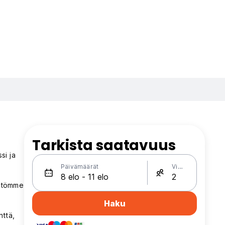
Tarkista saatavuus
si ja
Päivämäärät
Vieraat
istömme
Haku
nttä,