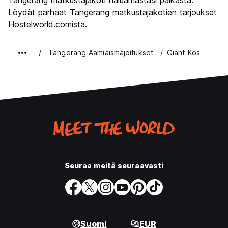
Tangerang matkustajakoti haluamastasi paikasta.
Löydät parhaat Tangerang matkustajakotien tarjoukset
Hostelworld.comista.
Tangerang Aamiaismajoitukset
Giant Kos
Seuraa meitä seuraavasti
Suomi
EUR