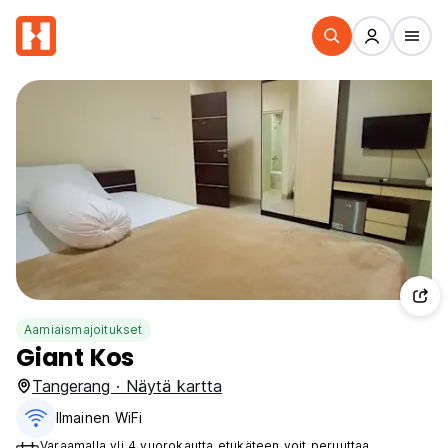
Aamiaismajoitukset
Giant Kos
Tangerang · Näytä kartta
Ilmainen WiFi
Varaamalla yli 4 vuorokautta etukäteen voit peruuttaa