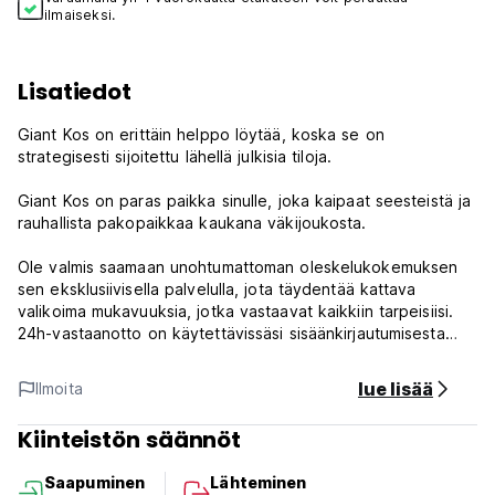
ilmaiseksi.
Lisatiedot
Giant Kos on erittäin helppo löytää, koska se on
strategisesti sijoitettu lähellä julkisia tiloja.
Giant Kos on paras paikka sinulle, joka kaipaat seesteistä ja
rauhallista pakopaikkaa kaukana väkijoukosta.
Ole valmis saamaan unohtumattoman oleskelukokemuksen
sen eksklusiivisella palvelulla, jota täydentää kattava
valikoima mukavuuksia, jotka vastaavat kaikkiin tarpeisiisi.
24h-vastaanotto on käytettävissäsi sisäänkirjautumisesta
uloskirjautumiseen tai mitä tahansa tarvitsemaasi apua. Jos
haluat enemmän, älä epäröi kysyä vastaanotosta, olemme
lue lisää
Ilmoita
aina valmiita majoittamaan sinut.
Kiinteistön säännöt
Ilmoittautua
14.00 - 00.00
Saapuminen
Lähteminen
Tarkista