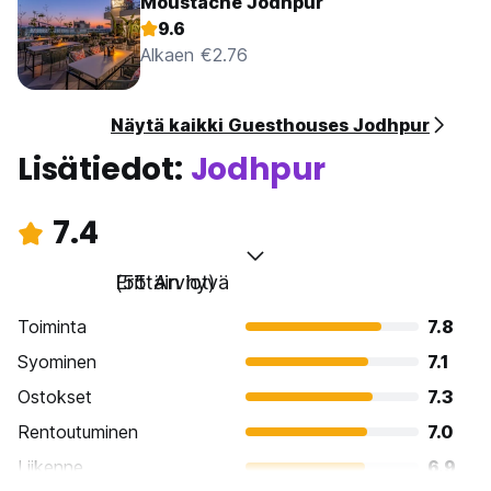
Moustache Jodhpur
9.6
Alkaen €2.76
Näytä kaikki Guesthouses Jodhpur
Lisätiedot:
Jodhpur
7.4
Erittäin hyvä
(55 Arviot)
Toiminta
7.8
Syominen
7.1
Ostokset
7.3
Rentoutuminen
7.0
Liikenne
6.9