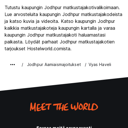
Kiertoajelu
8.5
Tutustu kaupungin Jodhpur matkustajakotivalikoimaan.
Kulttuuri
8.4
Lue arvosteluita kaupungin Jodhpur matkustajakodeista
Yöelämä
ja katso kuvia ja videoita. Katso kaupungin Jodhpur
5.2
kaikkia matkustajakoteja kaupungin kartalla ja varaa
Rahanarvoinen
8.1
kaupungin Jodhpur matkustajakoti haluamastasi
paikasta. Löydät parhaat Jodhpur matkustajakotien
tarjoukset Hostelworld.comista.
Jodhpur Aamiaismajoitukset
Vyas Haveli
Seuraa meitä seuraavasti