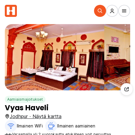
Aamiaismajoitukset
Vyas Haveli
Jodhpur · Näytä kartta
Ilmainen WiFi
Ilmainen aamiainen‎
Varaamalla yli 2 vuorokautta etukäteen voit peruuttaa