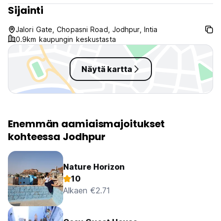
Sijainti
Jalori Gate, Chopasni Road, Jodhpur, Intia
0.9km kaupungin keskustasta
Näytä kartta
Enemmän aamiaismajoitukset
kohteessa Jodhpur
Nature Horizon
10
Alkaen €2.71