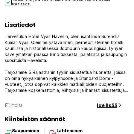
ilmaiseksi.
Lisatiedot
Tervetuloa Hotel Vyas Haveliin, olen isäntänsä Surendra
Kumar Vyas. Olemme ystävällinen, perheomisteinen hotelli
kauniissa ja historiallisessa Jodhpurin kaupungissa. Lyhyen
kävelymatkan päässä linnoituksesta, palatsista ja kaupungin
suosituista Havelista.
Tarjoamme 5 Rajasthanin tyyliin sisustettua huonetta, joissa
on oma nykyaikainen kylpyhuone ja Standard Dorm -
vuoteet, jotka sopivat kaikkien matkailijoiden budjetteihin.
Tarjoamme koskemattomia, viihtyisiä ja ihanasti sisustettuja
huoneita rennossa ilmapiirissä ja olemme omistautuneet
tarjoamaan miellyttävää ja ystävällistä palvelua
lue lisää
Ilmoita
kaupunkinäköalalla.
Kiinteistön säännöt
Meillä on hotelli- ja ravintolatilat ja tarjoamme myös erilaisia ​​
retkiä. Hotellipalveluihimme kuuluvat ilmainen WiFi, Internet,
Saapuminen
Lähteminen
kiertoajelu (mukaan lukien kiertoajelut, kameli- ja