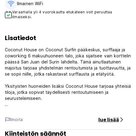
Ilmainen WiFi
Varaamalla yli 4 vuorokautta etukäteen voit peruuttaa
ilmaiseksi.
Lisatiedot
Coconut House on Coconut Surfin pääkeskus, surffaaja ja
coworking 6 makuuhuoneen talo, joka sijaitsee vain korttelin
päässä San Juan del Surin lahdelta. Tämä ainutlaatuinen
majoitus tarjoaa yhdistelmän rentoutumista ja tuottavuutta, ja
se sopii niille, jotka rakastavat surffausta ja etätyötä.
Yksityisten huoneiden lisäksi Coconut House tarjoaa yhteisiä
tiloja, jotka sopivat täydellisesti rentoutumiseen ja
seurustelemiseen.
Jaettu keittiö on täysin varustettu laitteilla ja
ruokailuvälineillä, joten aterioiden valmistaminen on helppoa.
lue lisää
Ilmoita
Siellä on myös pulahdusallas ja paljon paikkoja oleskeluun ja
auringosta nauttimiseen.
Kiinteistön säännöt