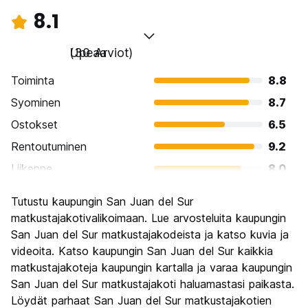
8.1
Upeaa
(30 Arviot)
Toiminta
8.8
Syominen
8.7
Ostokset
6.5
Rentoutuminen
9.2
Liikenne
8.0
Kiertoajelu
7.1
Tutustu kaupungin San Juan del Sur
Kulttuuri
7.3
matkustajakotivalikoimaan. Lue arvosteluita kaupungin
Yöelämä
San Juan del Sur matkustajakodeista ja katso kuvia ja
8.9
videoita. Katso kaupungin San Juan del Sur kaikkia
Rahanarvoinen
8.6
matkustajakoteja kaupungin kartalla ja varaa kaupungin
San Juan del Sur matkustajakoti haluamastasi paikasta.
Löydät parhaat San Juan del Sur matkustajakotien