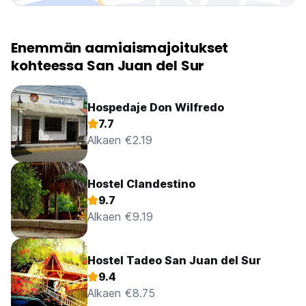
Enemmän aamiaismajoitukset
kohteessa San Juan del Sur
Hospedaje Don Wilfredo
7.7
Alkaen €2.19
Hostel Clandestino
9.7
Alkaen €9.19
Hostel Tadeo San Juan del Sur
9.4
Alkaen €8.75