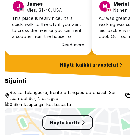
James
Meriel
J
M
Mies, 31-40, USA
Nainen, 2
This place is really nice. It’s a
AC was great an
quick walk to the city if you want
working was super
to cross the river or you can rent
laid back enviro
a scooter from the house for
pool. Our room flo
about $20 and it’s a 10 minute
and bathroom wer
Read more
ride. The rooms are and bathroom
would be more e
are clean. It’s right next to the
cheaper hostel, bu
Hola Ola a very popular party
disappointing giv
Näytä kaikki arvostelut
hostel that does a lot of events
seemed to be nic
that you’re allowed to also be a
part of. I often went over there
Sijainti
for breakfast and evening drinks.
The Host who stays there was
Bo. La Talanguera, frente a tanques de enacal, San
extremely helpful as well as the
Juan del Sur, Nicaragua
owner. They have great surfboard
0.9km kaupungin keskustasta
option too.
Näytä kartta