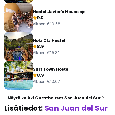
Hostal Javier's House sjs
9.0
Alkaen €10.58
Hola Ola Hostel
8.9
Alkaen €15.31
Surf Town Hostel
8.9
Alkaen €10.67
Näytä kaikki Guesthouses San Juan del Sur
Lisätiedot:
San Juan del Sur