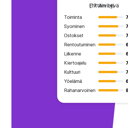
Erittäin hyvä
(17 Arviot)
Toiminta
7
Syominen
7
Ostokset
7
Rentoutuminen
Liikenne
Kiertoajelu
7
Kulttuuri
7
Yöelämä
Rahanarvoinen