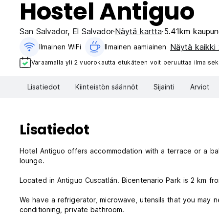
Hostel Antiguo
San Salvador
,
El Salvador
Näytä kartta
5.41km kaupun
Näytä kaikki 
Ilmainen WiFi
Ilmainen aamiainen‎
Varaamalla yli 2 vuorokautta etukäteen voit peruuttaa ilmaisek
Lisatiedot
Kiinteistön säännöt
Sijainti
Arviot
Lisatiedot
Hotel Antiguo offers accommodation with a terrace or a bal
lounge.
Located in Antiguo Cuscatlán. Bicentenario Park is 2 km fr
We have a refrigerator, microwave, utensils that you may need if you want to prepare some food at home. Every room has air
conditioning, private bathroom.