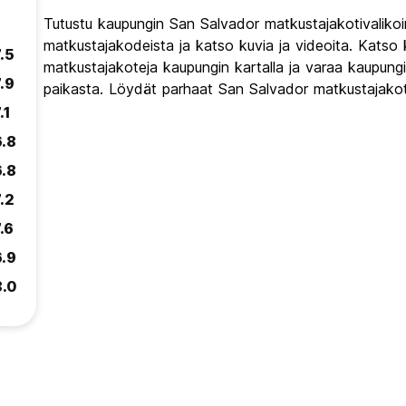
Tutustu kaupungin San Salvador matkustajakotivaliko
matkustajakodeista ja katso kuvia ja videoita. Katso
.5
matkustajakoteja kaupungin kartalla ja varaa kaupung
.9
paikasta. Löydät parhaat San Salvador matkustajakot
.1
6.8
6.8
.2
.6
6.9
8.0