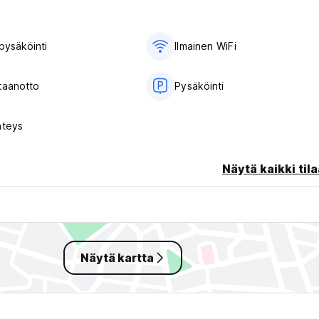
pysäköinti
Ilmainen WiFi
taanotto
Pysäköinti
hteys
Näytä kaikki tila
Näytä kartta