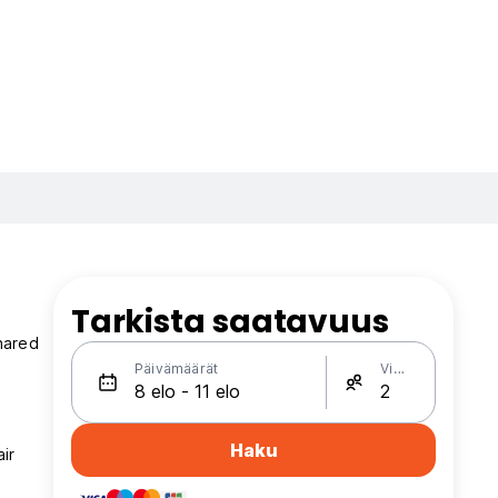
Tarkista saatavuus
hared
Päivämäärät
Vieraat
Haku