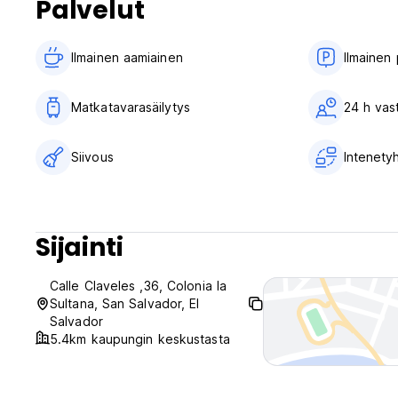
Palvelut
Ilmainen aamiainen‎
Ilmainen 
Matkatavarasäilytys
24 h vas
Siivous
Intenety
Sijainti
Calle Claveles ,36, Colonia la
Sultana, San Salvador, El
Salvador
5.4km kaupungin keskustasta