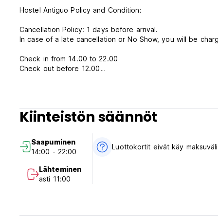
Hostel Antiguo Policy and Condition:
Cancellation Policy: 1 days before arrival.
In case of a late cancellation or No Show, you will be charg
Check in from 14.00 to 22.00
Check out before 12.00
Payment upon arrival by cash, credit and debit card
Taxes included
Breakfast included
Kiinteistön säännöt
General:
24 hours reception.
Saapuminen
No curfew
Luottokortit eivät käy maksuväl
14:00 - 22:00
No pets allowed
No drugs
Lähteminen
asti 11:00