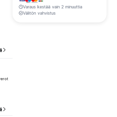
Varaus kestää vain 2 minuuttia
Välitön vahvistus
ää
verot
ä