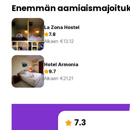
Enemmän aamiaismajoituks
La Zona Hostel
7.8
Alkaen €13.12
Hotel Armonia
9.7
Alkaen €21.21
7.3