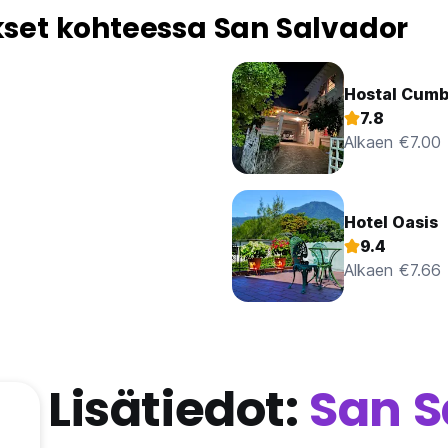
et kohteessa San Salvador
Hostal Cumbr
7.8
Alkaen €7.00
Hotel Oasis
9.4
Alkaen €7.66
Lisätiedot:
San S