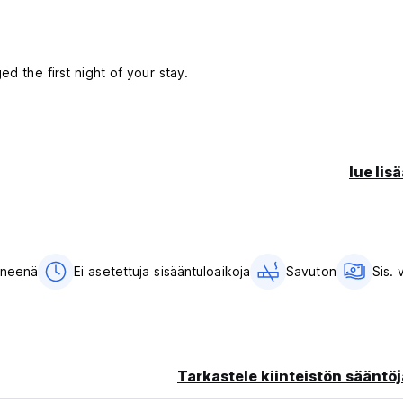
ed the first night of your stay.
lue lis
ineenä
Ei asetettuja sisääntuloaikoja
Savuton
Sis. 
Tarkastele kiinteistön sääntöj