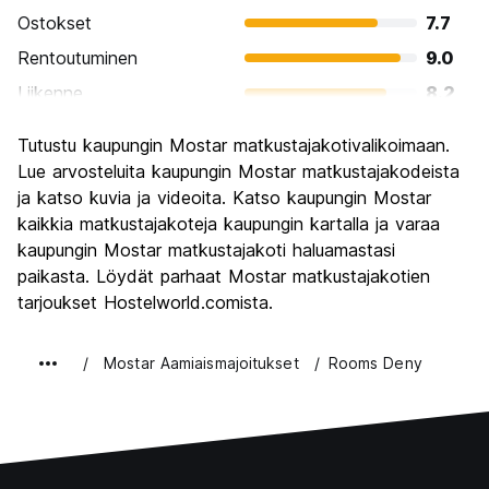
Ostokset
7.7
Rentoutuminen
9.0
Liikenne
8.2
Kiertoajelu
9.4
Tutustu kaupungin Mostar matkustajakotivalikoimaan.
Kulttuuri
9.5
Lue arvosteluita kaupungin Mostar matkustajakodeista
Yöelämä
ja katso kuvia ja videoita. Katso kaupungin Mostar
7.5
kaikkia matkustajakoteja kaupungin kartalla ja varaa
Rahanarvoinen
9.4
kaupungin Mostar matkustajakoti haluamastasi
paikasta. Löydät parhaat Mostar matkustajakotien
tarjoukset Hostelworld.comista.
Mostar Aamiaismajoitukset
Rooms Deny