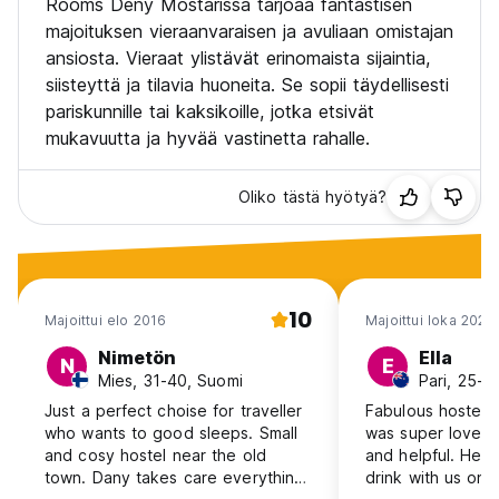
Rooms Deny Mostarissa tarjoaa fantastisen
Pavarottin rakennukseen vasemmalla puolella, sinun on vain
majoituksen vieraanvaraisen ja avuliaan omistajan
jatkettava noin 10m, sen jälkeen näet yhden pienen kaupan
ansiosta. Vieraat ylistävät erinomaista sijaintia,
( UNO) shopin jälkeen vasemmalla sivukadulla CELEBICA
siisteyttä ja tilavia huoneita. Se sopii täydellisesti
olemme PINK HOUSE !!!
pariskunnille tai kaksikoille, jotka etsivät
mukavuutta ja hyvää vastinetta rahalle.
Oliko tästä hyötyä?
10
Majoittui elo 2016
Majoittui loka 2025
Nimetön
Ella
N
E
Mies, 31-40, Suomi
Pari, 25-
Just a perfect choise for traveller
Fabulous hostel 
who wants to good sleeps. Small
was super lovely
and cosy hostel near the old
and helpful. He 
town. Dany takes care everything,
drink with us on a