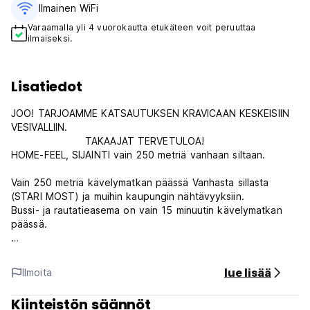
Ilmainen WiFi
Varaamalla yli 4 vuorokautta etukäteen voit peruuttaa
ilmaiseksi.
Lisatiedot
JOO! TARJOAMME KATSAUTUKSEN KRAVICAAN KESKEISIIN
VESIVALLIIN.
TAKAAJAT TERVETULOA!
HOME-FEEL, SIJAINTI vain 250 metriä vanhaan siltaan.
Vain 250 metriä kävelymatkan päässä Vanhasta sillasta
(STARI MOST) ja muihin kaupungin nähtävyyksiin.
Bussi- ja rautatieasema on vain 15 minuutin kävelymatkan
päässä.
* Lupaamme sinulle:
unohtumaton aika, hyvä ilmapiiri, mukava majoitus, mukava
lue lisää
Ilmoita
kokemus kaupungista ja alueesta, paljon historiaa,
koditunnetta ja paljon muuta.
Kiinteistön säännöt
* Ihastuttavassa puutarhassamme meillä on niin hauskaa,