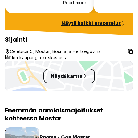
give information about the city
made it himself -
Read more
and host a brilliant Herzegovina
Recommend this ho
tour. Thanks!
clean and spacio
Näytä kaikki arvostelut
Sijainti
Celebica 5, Mostar, Bosnia ja Hertsegovina
1km kaupungin keskustasta
Näytä kartta
Enemmän aamiaismajoitukset
kohteessa Mostar
Rooms - Goa Mostar