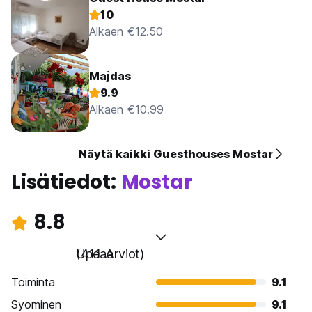
10
Alkaen €12.50
Majdas
9.9
Alkaen €10.99
Näytä kaikki Guesthouses Mostar
Lisätiedot:
Mostar
8.8
Upeaa
(411 Arviot)
Toiminta
9.1
Syominen
9.1