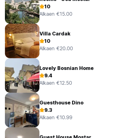
10
Alkaen €15.00
Villa Cardak
10
Alkaen €20.00
Lovely Bosnian Home
9.4
Alkaen €12.50
Guesthouse Dino
9.3
Alkaen €10.99
Guest House Mostar