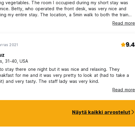
ng vegetables. The room I occupied during my short stay was
 desk, was very nice and
ring my entire stay. The location, a 5min walk to both the train
nd downtown, is perfect. The breakfast buffet was generous and
Read more
Slovenian and international food. Thus, I fully recommend
!
9.4
arras 2021
uz
s, 31-40, USA
 to stay there one night but it was nice and relaxing. They
akfast for me and it was very pretty to look at (had to take a
 it) and very tasty. The staff lady was very kind.
Read more
Näytä kaikki arvostelut