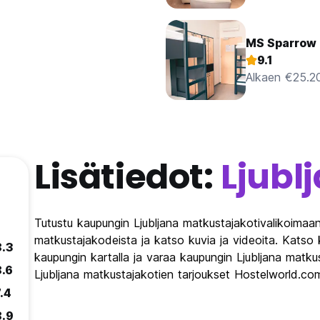
MS Sparrow 
9.1
Alkaen €25.2
Lisätiedot:
Ljubl
Tutustu kaupungin Ljubljana matkustajakotivalikoimaan
matkustajakodeista ja katso kuvia ja videoita. Katso 
8.3
kaupungin kartalla ja varaa kaupungin Ljubljana matku
8.6
Ljubljana matkustajakotien tarjoukset Hostelworld.com
.4
8.9