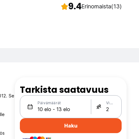
9.4
Erinomaista
(13)
Tarkista saatavuus
012. Se
Päivämäärät
Vieraat
lle
Haku
yös