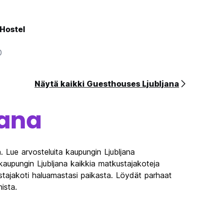
Hostel
0
Näytä kaikki Guesthouses Ljubljana
jana
. Lue arvosteluita kaupungin Ljubljana
kaupungin Ljubljana kaikkia matkustajakoteja
stajakoti haluamastasi paikasta. Löydät parhaat
ista.