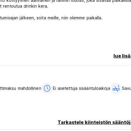
aito kotityylinen aamiainen ja lämmin lounas, joka sisältää paikallisi
t rentoutua drinkin kera.
tumisajan jälkeen, soita meille, niin olemme paikalla.
summa
lue lis
nnin pidempään. Mikäli he saapuvat vasta klo 21.00, pidämme sitä
tojen mukaisesti. Jos tiedät jo saapuvasi klo 22 jälkeen, sen
ttamaan meille (postitse tai puhelimitse), jos tulet
nnin kuluttua alkuperäisestä saapumisajasta meidän on peruutett
ttimaksu mahdollinen
Ei asetettuja sisääntuloaikoja
Sav
eloitamme sinulta ensimmäisen yön.
Tarkastele kiinteistön sääntöj