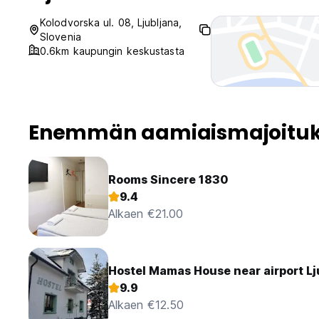
Kolodvorska ul. 08, Ljubljana,
Slovenia
0.6km kaupungin keskustasta
Enemmän aamiaismajoituks
Rooms Sincere 1830
9.4
Alkaen €21.00
Hostel Mamas House near airport Lj
9.9
Alkaen €12.50