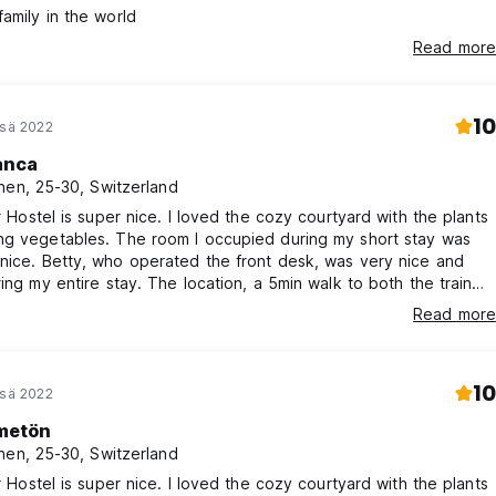
amily in the world
Read more
10
esä 2022
anca
nen, 25-30, Switzerland
er Hostel is super nice. I loved the cozy courtyard with the plants
ng vegetables. The room I occupied during my short stay was
 desk, was very nice and
ring my entire stay. The location, a 5min walk to both the train
nd downtown, is perfect. The breakfast buffet was generous and
Read more
Slovenian and international food. Thus, I fully recommend
!
10
esä 2022
metön
nen, 25-30, Switzerland
er Hostel is super nice. I loved the cozy courtyard with the plants