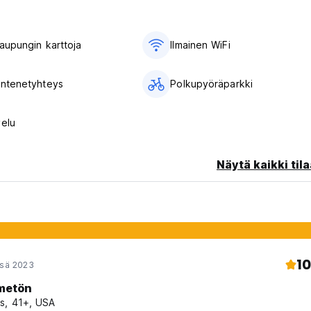
​​kaupungin karttoja
Ilmainen WiFi
 intenetyhteys
Polkupyöräparkki
velu
Näytä kaikki tila
10
esä 2023
metön
s, 41+, USA