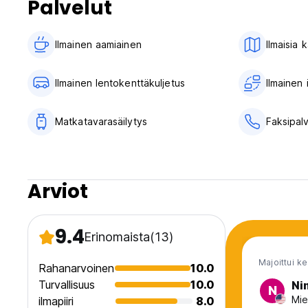
Palvelut
(Auto-translated from original language)
Ilmainen aamiainen‎
Ilmaisia 
Ilmainen lentokenttäkuljetus
Ilmainen
Matkatavarasäilytys
Faksipal
Arviot
9.4
Erinomaista
(13)
Majoittui k
Rahanarvoinen
10.0
Turvallisuus
10.0
Ni
N
Mie
ilmapiiri
8.0