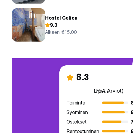
Hostel Celica
9.3
Alkaen €15.00
8.3
Upeaa
(754 Arviot)
Toiminta
Syominen
Ostokset
7
Rentoutuminen