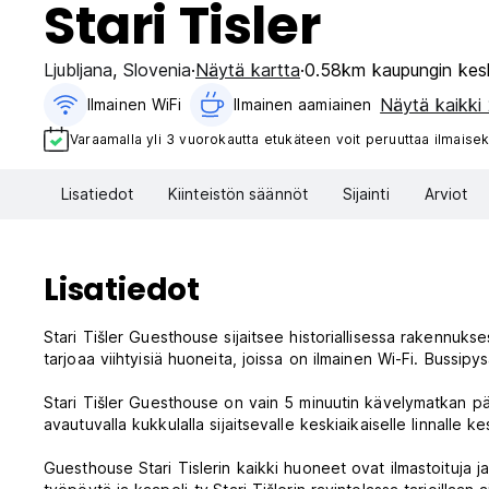
Stari Tisler
Ljubljana
,
Slovenia
Näytä kartta
0.58km kaupungin kes
Näytä kaikki 
Ilmainen WiFi
Ilmainen aamiainen‎
Varaamalla yli 3 vuorokautta etukäteen voit peruuttaa ilmaisek
Lisatiedot
Kiinteistön säännöt
Sijainti
Arviot
Lisatiedot
Stari Tišler Guesthouse sijaitsee historiallisessa rakennuks
tarjoaa viihtyisiä huoneita, joissa on ilmainen Wi-Fi. Bussi
Stari Tišler Guesthouse on vain 5 minuutin kävelymatkan pä
avautuvalla kukkulalla sijaitsevalle keskiaikaiselle linnalle
Guesthouse Stari Tislerin kaikki huoneet ovat ilmastoituja j