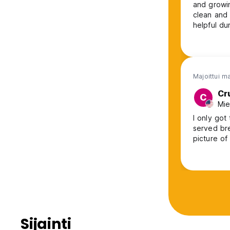
and growi
clean and nice. Betty, who operated the front
helpful du
station a
contained both 
the Hostel
Majoittui m
Cr
C
Mie
I only got
served bre
picture of
Sijainti