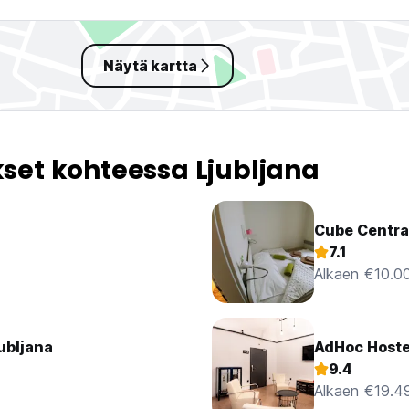
Näytä kartta
et kohteessa Ljubljana
Cube Centra
7.1
Alkaen €10.0
ubljana
AdHoc Hoste
9.4
Alkaen €19.4