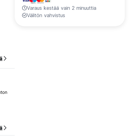
a
Varaus kestää vain 2 minuuttia
Välitön vahvistus
ää
ava
uton
ä