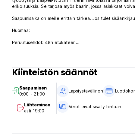
työpöytä ja kaapeli-tv.Stari Tišlerin ravintolassa tarjoillaan 
erikoisuuksia. Se tarjoaa myös baarin, jossa asiakkaat voiva
Saapumisaika on meille erittäin tärkeä. Jos tulet sisäänkirjau
Huomaa:
Peruutusehdot: 48h etukäteen
Myöhäinen peruutus tai saapumatta jättäminen – kokonais
Vastaanotto on avoinna klo 21 asti. Odotamme vieraita 1 tu
poissaolona ja veloitamme sinulta kokonaishinnan peruutuseh
Kiinteistön säännöt
vaihtoehto, mutta 40 € lisähintaan.
Saapumisaika on meille erittäin tärkeä. Pyydämme sinua ilmoi
Saapuminen
aikaisemmin/myöhemmin kuin suunnittelet saapumistasi. 1 tu
Lapsiystävällinen
Luottokor
0:00 - 21:00
varauksesi. Jos et peruuta 48 tuntia ennen saapumistasi, v
Lähteminen
Verot eivät sisälly hintaan
Lähtö ennen klo 11.00
asti 19:00
Aamiainen sisältyy
Verot eivät sisälly hintaan
Maksu saapumisen yhteydessä käteisellä tai luottokortilla