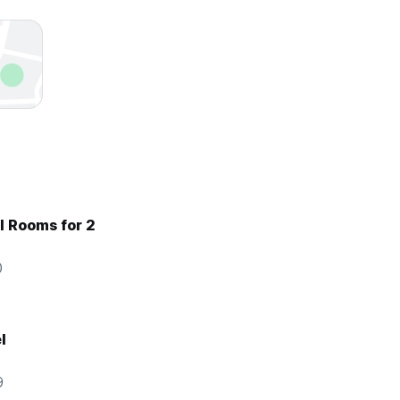
l Rooms for 2
0
l
9