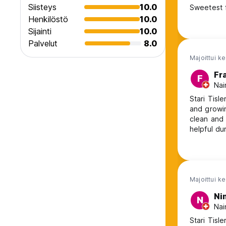
Siisteys
10.0
Sweetest f
Henkilöstö
10.0
Sijainti
10.0
Palvelut
8.0
Majoittui k
Fr
F
Nai
Stari Tisl
and growi
clean and nice. Betty, who operated the front
helpful du
station a
contained both 
the Hostel
Majoittui k
Ni
N
Nai
Stari Tisl