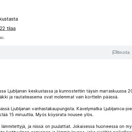
kustasta
22 tilaa
si.
Ilmoita
essa Ljubljanan keskustassa ja kunnostettiin täysin marraskuussa 2
pysäkki ja rautatieasema ovat molemmat vain korttelin päässä.
ässä Ljubljanan vanhastakaupungista. Kävelymatka Ljubljanica-joe
 kestää 15 minuuttia. Myös köysirata nousee ylös.
a lämmitettyjä, ja niissä on puulattiat. Jokaisessa huoneessa on m