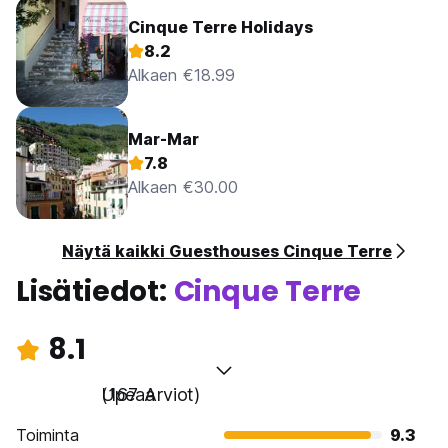
Cinque Terre Holidays
8.2
Alkaen €18.99
Mar-Mar
7.8
Alkaen €30.00
Näytä kaikki Guesthouses Cinque Terre
Lisätiedot:
Cinque Terre
8.1
Upeaa
(167 Arviot)
Toiminta
9.3