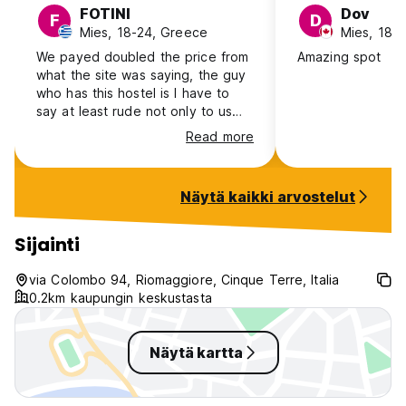
FOTINI
Dov
F
D
Mies, 18-24, Greece
Mies, 18-
We payed doubled the price from
Amazing spot
what the site was saying, the guy
who has this hostel is I have to
say at least rude not only to us
but to all the people who they
Read more
were staying with us, though I
have to say the location was
amazing
Näytä kaikki arvostelut
Sijainti
via Colombo 94, Riomaggiore, Cinque Terre, Italia
0.2km kaupungin keskustasta
Näytä kartta