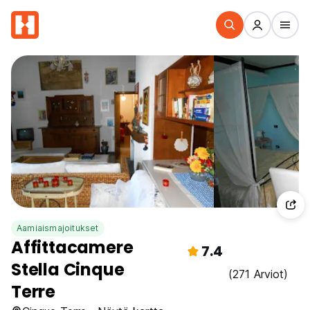
Aamiaismajoitukset
Affittacamere
7.4
Stella Cinque
(271 Arviot)
Terre