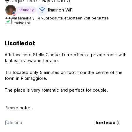
Cinque Terre · Näytä kartta
Ilmainen WiFi
isännöity
Varaamalla yli 4 vuorokautta etukäteen voit peruuttaa
ilmaiseksi.
Lisatiedot
Affittacamere Stella Cinque Terre offers a private room with
fantastic view and terrace.
It is located only 5 minutes on foot from the centre of the
town in Riomaggiore.
The place is very romantic and perfect for couple.
Please note:
Cancellation policy: 3 days advance notice
Late cancellation or noshow - one night charge
lue lisää
Ilmoita
Payment upon arrival by cash only
Check in from 14:00 tp 19:00 hours