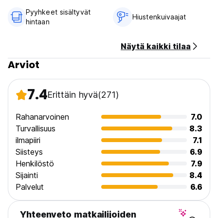
Pyyhkeet sisältyvät
Hiustenkuivaajat
hintaan
Näytä kaikki tilaa
Arviot
7.4
Erittäin hyvä
(271)
Rahanarvoinen
7.0
Turvallisuus
8.3
ilmapiiri
7.1
Siisteys
6.9
Henkilöstö
7.9
Sijainti
8.4
Palvelut
6.6
Yhteenveto matkailijoiden