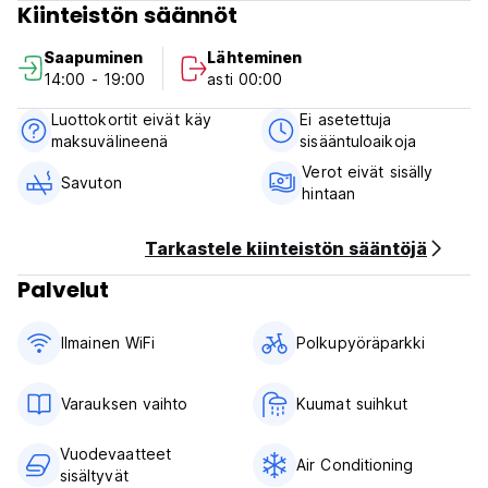
Kiinteistön säännöt
Check out betwen 6am to 12am
Breakfast not included
Saapuminen
Lähteminen
14:00 - 19:00
asti 00:00
Luottokortit eivät käy
Ei asetettuja
maksuvälineenä
sisääntuloaikoja
Verot eivät sisälly
Savuton
hintaan
Tarkastele kiinteistön sääntöjä
Palvelut
Ilmainen WiFi
Polkupyöräparkki
Varauksen vaihto
Kuumat suihkut
Vuodevaatteet
Air Conditioning
sisältyvät