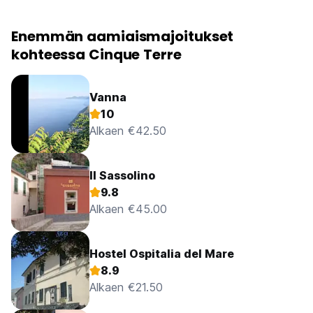
Enemmän aamiaismajoitukset
kohteessa Cinque Terre
Vanna
10
Alkaen €42.50
Il Sassolino
9.8
Alkaen €45.00
Hostel Ospitalia del Mare
8.9
Alkaen €21.50