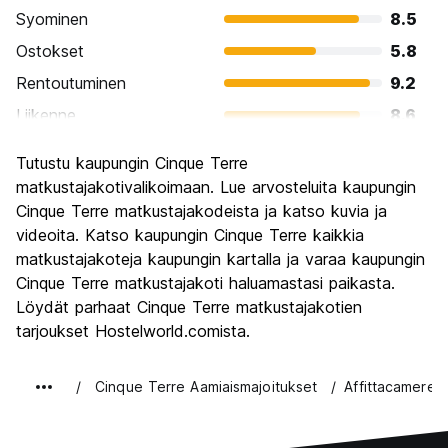
Syominen
8.5
Ostokset
5.8
Rentoutuminen
9.2
Liikenne
8.6
Kiertoajelu
9.1
Tutustu kaupungin Cinque Terre
Kulttuuri
8.5
matkustajakotivalikoimaan. Lue arvosteluita kaupungin
Yöelämä
Cinque Terre matkustajakodeista ja katso kuvia ja
5.5
videoita. Katso kaupungin Cinque Terre kaikkia
Rahanarvoinen
8.2
matkustajakoteja kaupungin kartalla ja varaa kaupungin
Cinque Terre matkustajakoti haluamastasi paikasta.
Löydät parhaat Cinque Terre matkustajakotien
tarjoukset Hostelworld.comista.
Cinque Terre Aamiaismajoitukset
Affittacamere 