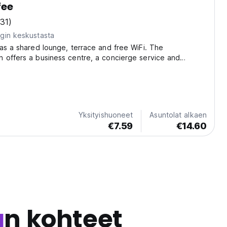
fee
(31)
gin keskustasta
as a shared lounge, terrace and free WiFi. The
 offers a business centre, a concierge service and
rs for guests. In Santa Cruz La Laguna. All rooms include a
ome complete with a shared bathroom fitted...
Yksityishuoneet
Asuntolat alkaen
€7.59
€14.60
a
n kohteet