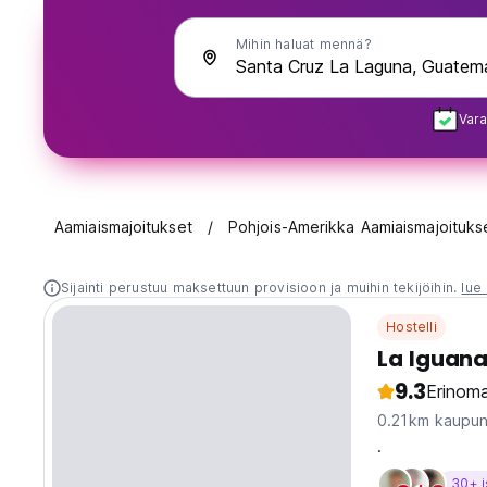
Mihin haluat mennä?
Vara
Aamiaismajoitukset
Pohjois-Amerikka Aamiaismajoituks
Sijainti perustuu maksettuun provisioon ja muihin tekijöihin.
lue 
Hostelli
La Iguana
9.3
Erinoma
0.21km kaupun
.
30+ i