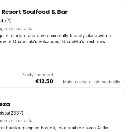
Resort Soulfood & Bar
sta
(1)
gin keskustasta
uiet, modern and environmentally friendly place with a
 view of Guatemala's volcanoes. GuateMia’s fresh new
s modern comfort with a stylish Boho vibe. Enjoy a cozy
ar, Soulfood restaurant, large peaceful...
Yksityishuoneet
€12.50
Makuusaleja ei ole saatavilla
veza
ista
(2337)
gin keskustasta
n hauska glamping hostelli, joka sijaitsee aivan Atitlan-