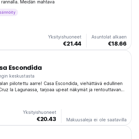
la rannalla. Meidän mahtava
sännöity
Yksityishuoneet
Asuntolat alkaen
€21.44
€18.66
asa Escondida
gin keskustasta
an piilotettu aarre! Casa Escondida, viehättävä edullinen
 Cruz la Lagunassa, tarjoaa upeat näkymät ja rentouttavan
kemuksen. (Auto-translated from original language)
Yksityishuoneet
€20.43
Makuusaleja ei ole saatavilla