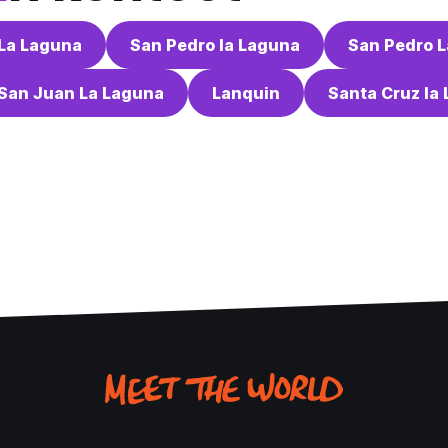
La Laguna
San Pedro la Laguna
San Pedro 
San Juan La Laguna
Lanquin
Santa Cruz la