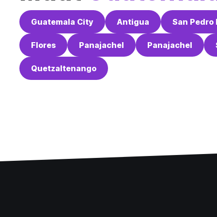
Guatemala City
Antigua
San Pedro 
Flores
Panajachel
Panajachel
Quetzaltenango