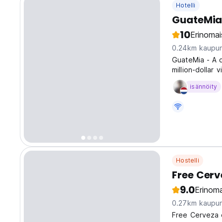
Hotelli
GuateMia 
10
Erinomai
0.24km kaupun
GuateMia - A q
million-dollar
facelift blend
isännöity
front lounge, b
Hostelli
Free Cer
9.0
Erinoma
0.27km kaupun
Free Cerveza o