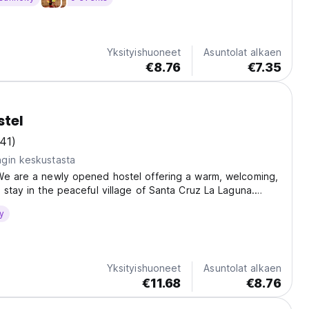
Yksityishuoneet
Asuntolat alkaen
€8.76
€7.35
stel
(41)
gin keskustasta
We are a newly opened hostel offering a warm, welcoming,
 stay in the peaceful village of Santa Cruz La Laguna.
atmosphere, friendly vibes, and the perfect base for
y
Atitlán. Nawal Hostel Policy and Conditions:...
Yksityishuoneet
Asuntolat alkaen
€11.68
€8.76