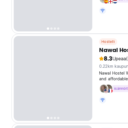
Hostelli
Nawal Ho
8.3
Upeaa
0.22km kaupun
Nawal Hostel 
and affordable
Enjoy a quiet 
isännöit
exploring Lake 