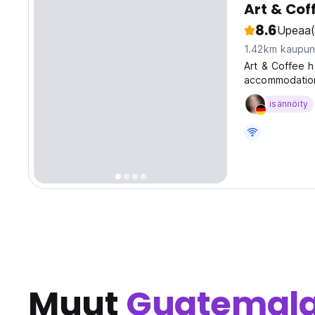
Art & Cof
8.6
Upeaa
1.42km kaupun
Art & Coffee h
accommodation
organising tou
isännöity
desk. Rooms c
Muut
Guatemal