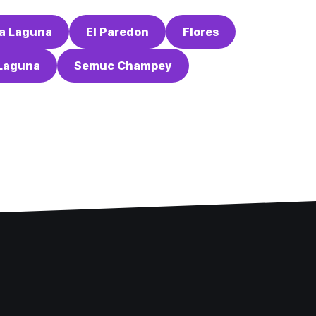
La Laguna
El Paredon
Flores
 Laguna
Semuc Champey