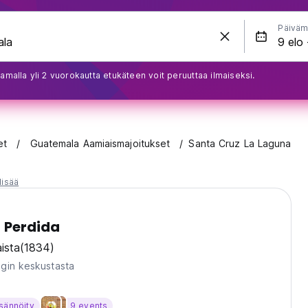
Päiväm
amalla yli 2 vuorokautta etukäteen voit peruuttaa ilmaiseksi.
et
Guatemala Aamiaismajoitukset
Santa Cruz La Laguna
lisää
 Perdida
ista
(1834)
gin keskustasta
sännöity
9 events