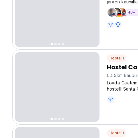
järven kauniil
40+ i
Hostelli
Hostel C
0.55km kaupun
Löydä Guatemal
hostelli Santa
sosiaalisen ko
Hostelli