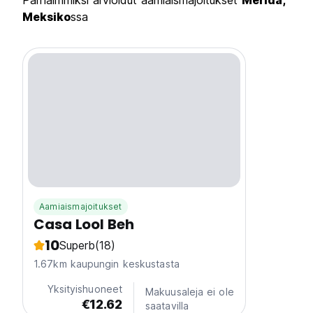
Parhaimmiksi arvioidut aamiaismajoitukset
Merida,
Meksiko
ssa
Aamiaismajoitukset
Casa Lool Beh
10
Superb
(18)
1.67km kaupungin keskustasta
Yksityishuoneet
Makuusaleja ei ole
€12.62
saatavilla