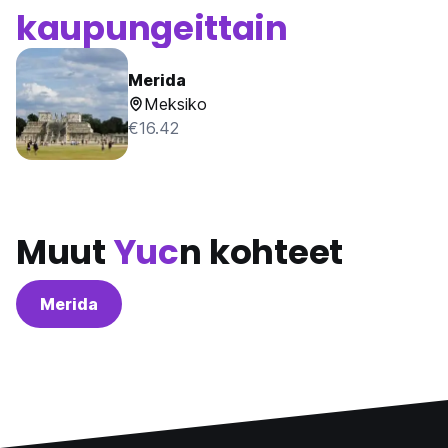
kaupungeittain
Merida
Meksiko
€16.42
Muut
Yuc
n kohteet
Merida