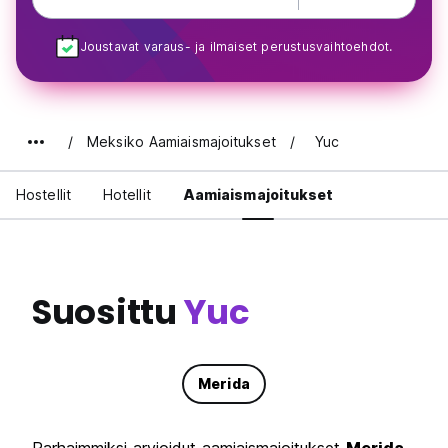
Joustavat varaus- ja ilmaiset perustusvaihtoehdot.
Meksiko Aamiaismajoitukset
Yuc
Hostellit
Hotellit
Aamiaismajoitukset
Suosittu
Yuc
Merida