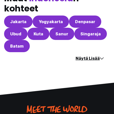
kohteet
Jakarta
Yogyakarta
Denpasar
Ubud
Kuta
Sanur
Singaraja
Batam
Näytä Lisää