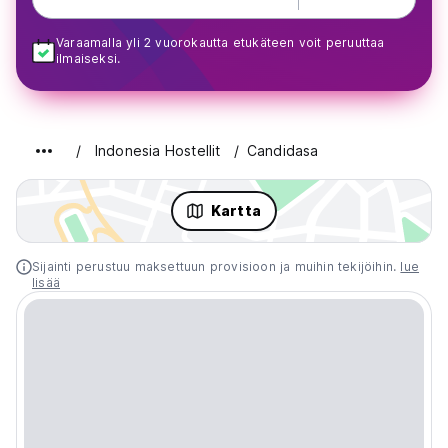
Varaamalla yli 2 vuorokautta etukäteen voit peruuttaa
ilmaiseksi.
Indonesia Hostellit
Candidasa
Kartta
Sijainti perustuu maksettuun provisioon ja muihin tekijöihin.
lue
lisää