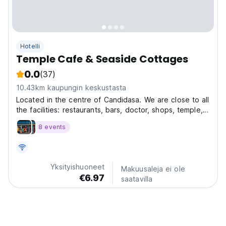
Hotelli
Temple Cafe & Seaside Cottages
0.0
(37)
10.43km kaupungin keskustasta
Located in the centre of Candidasa. We are close to all
the facilities: restaurants, bars, doctor, shops, temple,
lagoon, ashram, etc. Our relaxation area overlooks the
8 events
beach offering a magnificent panorama of surrounding
islands and passing sea vessels....
Yksityishuoneet
Makuusaleja ei ole
€6.97
saatavilla