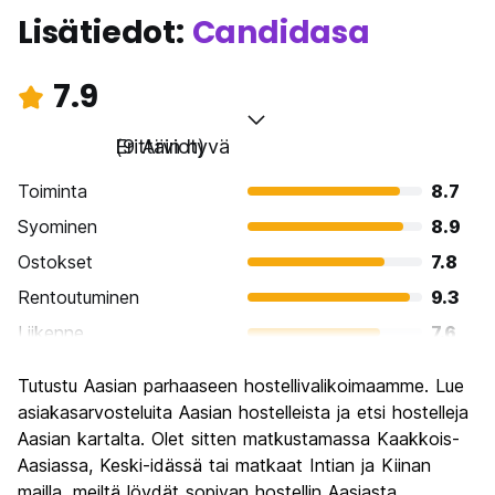
Lisätiedot:
Candidasa
7.9
Erittäin hyvä
(9 Arviot)
Toiminta
8.7
Syominen
8.9
Ostokset
7.8
Rentoutuminen
9.3
Liikenne
7.6
Kiertoajelu
7.1
Tutustu Aasian parhaaseen hostellivalikoimaamme. Lue
Kulttuuri
7.8
asiakasarvosteluita Aasian hostelleista ja etsi hostelleja
Yöelämä
Aasian kartalta. Olet sitten matkustamassa Kaakkois-
5.3
Aasiassa, Keski-idässä tai matkaat Intian ja Kiinan
Rahanarvoinen
8.9
mailla, meiltä löydät sopivan hostellin Aasiasta.