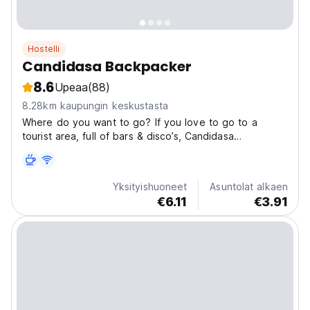
Hostelli
Candidasa Backpacker
8.6
Upeaa
(88)
8.28km kaupungin keskustasta
Where do you want to go? If you love to go to a
tourist area, full of bars & disco’s, Candidasa
Backpacker at Crystal Beach Bali is not for you. If on
the other hand, you love snorkeling at White Sand, get
a touch of the relaxed, then Candidasa Backpacker...
Yksityishuoneet
Asuntolat alkaen
€6.11
€3.91