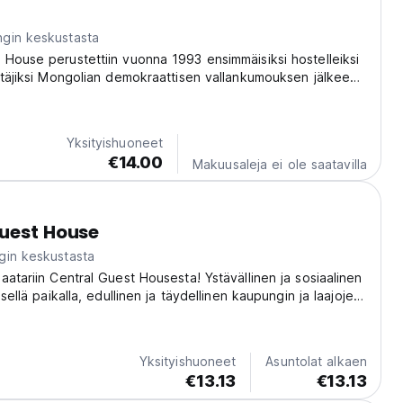
gin keskustasta
House perustettiin vuonna 1993 ensimmäisiksi hostelleiksi
stäjiksi Mongolian demokraattisen vallankumouksen jälkeen
Yksityishuoneet
€14.00
Makuusaleja ei ole saatavilla
uest House
gin keskustasta
aatariin Central Guest Housesta! Ystävällinen ja sosiaalinen
isellä paikalla, edullinen ja täydellinen kaupungin ja laajojen
imiseen. (Auto-translated from original language)
Yksityishuoneet
Asuntolat alkaen
€13.13
€13.13