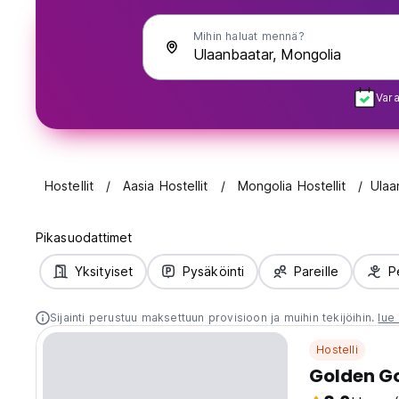
Mihin haluat mennä?
Vara
Hostellit
Aasia Hostellit
Mongolia Hostellit
Ulaa
Pikasuodattimet
Yksityiset
Pysäköinti
Pareille
P
Sijainti perustuu maksettuun provisioon ja muihin tekijöihin.
lue 
Hostelli
Golden G