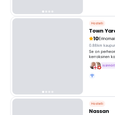
Hostelli
Town Yar
10
Erinomai
0.88km kaupun
Se on perheomis
kerroksinen kod
paikalla UB:ss
isännöit
avulias ystäväl
Hostelli
Nassan