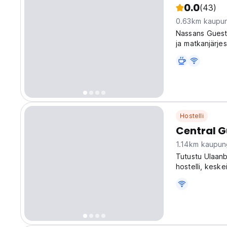
0.0
(43)
0.63km kaupun
Nassans Guest 
ja matkanjärje
vuonna 1990.
Hostelli
Central G
1.14km kaupun
Tutustu Ulaanb
hostelli, keske
maisemien tutk