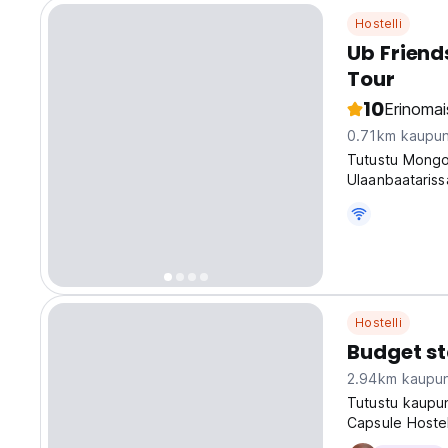
Hostelli
Ub Friend
Tour
10
Erinomai
0.71km kaupun
Tutustu Mongo
Ulaanbaatariss
matkustaville.
original langu
Hostelli
Budget st
2.94km kaupun
Tutustu kaupu
Capsule Hostel
tunnelman, jok