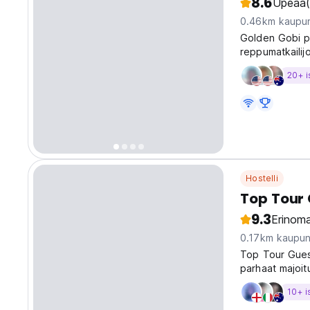
8.6
Upeaa
0.46km kaupun
Golden Gobi pa
reppumatkailij
Lähetä meille 
20+ i
Hostelli
Top Tour
9.3
Erinoma
0.17km kaupun
Top Tour Gues
parhaat majoit
10+ i