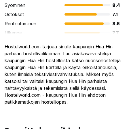
Syominen
8.4
Ostokset
7.1
Rentoutuminen
8.6
Liikenne
7.7
Kiertoajelu
6.8
Hostelworld.com tarjoaa sinulle kaupungin Hua Hin
Kulttuuri
6.8
parhaan hostellivalikoiman. Lue asiakasarvosteluja
Yöelämä
kaupungin Hua Hin hostelleista katso nuorisohostelleja
6.5
kaupungin Hua Hin kartalla ja käytä erikoistarjouksia,
Rahanarvoinen
7.7
kuten ilmaisia tekstiviestivahvistuksia. Mikset myös
katsoisi tai valitsisi kaupungin Hua Hin parhaista
nähtävyyksistä ja tekemisistä siellä käydessäsi.
Hostelworld.com - kaupungin Hua Hin ehdoton
patikkamatkojen hostelliopas.