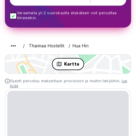
Varaamalla yli 2 vuorokautta etukäteen voit peruuttaa
ilmaiseksi.
Thaimaa Hostellit
Hua Hin
Kartta
Sijainti perustuu maksettuun provisioon ja muihin tekijöihin.
lue
lisää