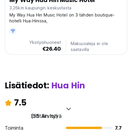
My Way Hua Hin Music Hotel
3.26km kaupungin keskustasta
My Way Hua Hin Music Hotel on 3 tähden boutique-
hotelli Hua-Hinissa,
Yksityishuoneet
Makuusaleja ei ole
€26.40
saatavilla
Lisätiedot:
Hua Hin
7.5
Erittäin hyvä
(55 Arviot)
Toiminta
7.7