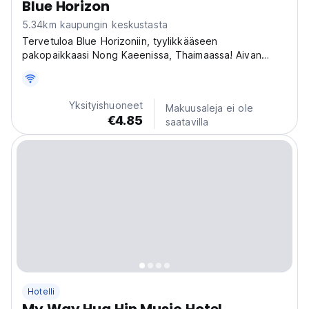
Blue Horizon
5.34km kaupungin keskustasta
Tervetuloa Blue Horizoniin, tyylikkääseen
pakopaikkaasi Nong Kaeenissa, Thaimaassa! Aivan
eloisan kaupungin porttien ulkopuolella odottaa
moderni hotelli, joka kutsuu sinut rentoutumaan ja
nauttimaan. Unohda arjen stressi ja uppoudu
Yksityishuoneet
Makuusaleja ei ole
mukavuuden ja vieraanvaraisuuden...
€4.85
saatavilla
Hotelli