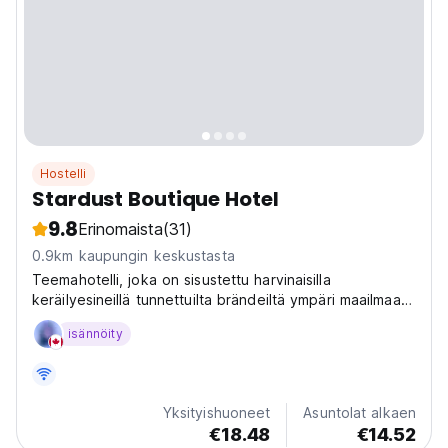
Hostelli
Stardust Boutique Hotel
9.8
Erinomaista
(31)
0.9km kaupungin keskustasta
Teemahotelli, joka on sisustettu harvinaisilla
keräilyesineillä tunnettuilta brändeiltä ympäri maailmaa
(useimmat keräilyesineet ovat hahmoja tunnetuista
isännöity
elokuvista, MARVEL, DC, Transformers jne.)
Yksityishuoneet
Asuntolat alkaen
€18.48
€14.52