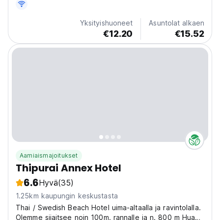
Yksityishuoneet
Asuntolat alkaen
€12.20
€15.52
Aamiaismajoitukset
Thipurai Annex Hotel
6.6
Hyvä
(35)
1.25km kaupungin keskustasta
Thai / Swedish Beach Hotel uima-altaalla ja ravintolalla.
Olemme sijaitsee noin 100m. rannalle ja n. 800 m Hua