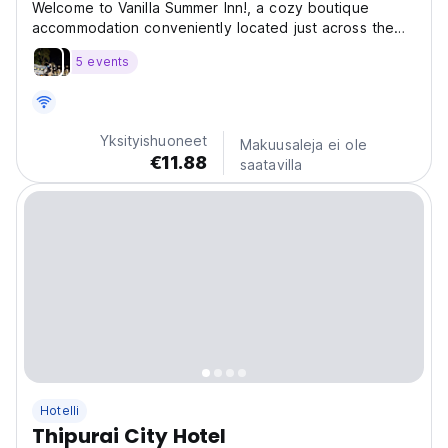
Welcome to Vanilla Summer Inn!, a cozy boutique
accommodation conveniently located just across the
road from the famous Cicada and Tamarind Markets.
5 events
The beach is only an eight-minute walk away
(approximately 400 meters), surrounded by a vibrant
neighborhood...
Yksityishuoneet
Makuusaleja ei ole
€11.88
saatavilla
Hotelli
Thipurai City Hotel