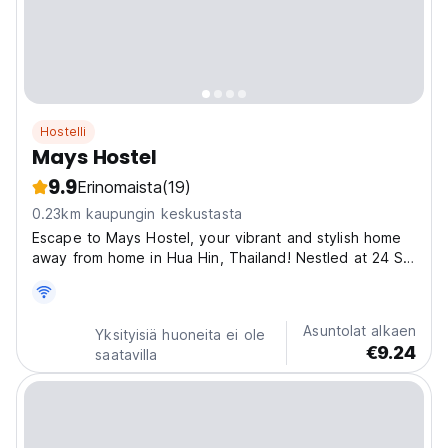
Hostelli
Mays Hostel
9.9
Erinomaista
(19)
0.23km kaupungin keskustasta
Escape to Mays Hostel, your vibrant and stylish home
away from home in Hua Hin, Thailand! Nestled at 24 Sa
Song Road, we offer a cozy and social atmosphere
perfect for backpackers and travelers seeking an
unforgettable Thai experience. Imagine yourself
Asuntolat alkaen
Yksityisiä huoneita ei ole
relaxing...
€9.24
saatavilla