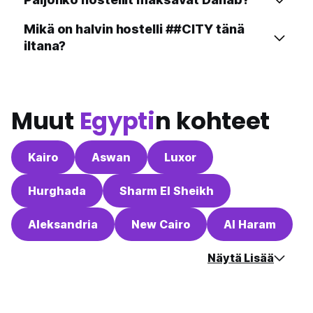
Mikä on halvin hostelli ##CITY tänä
iltana?
Muut
Egypti
n kohteet
Kairo
Aswan
Luxor
Hurghada
Sharm El Sheikh
Aleksandria
New Cairo
Al Haram
Näytä Lisää