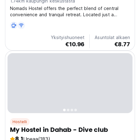
1.74km kaupungin keskustasta
Nomads Hostel offers the perfect blend of central
convenience and tranquil retreat. Located just a
stone's throw from the bus station and city center
featuring a refreshing Swimming Pool Spacious Shared
Kitchen to Cook up a storm and share meals with
Yksityishuoneet
Asuntolat alkaen
fellow...
€10.96
€8.77
Hostelli
My Hostel in Dahab - Dive club
8.1
Upeaa
(183)