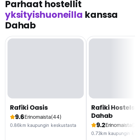
Parhaat hostellit
yksityishuoneilla
kanssa
Dahab
Rafiki Oasis
Rafiki Hostels -
Dahab
9.6
Erinomaista
(44)
9.2
Erinomaista
(28
0.86km kaupungin keskustasta
0.73km kaupungin kes