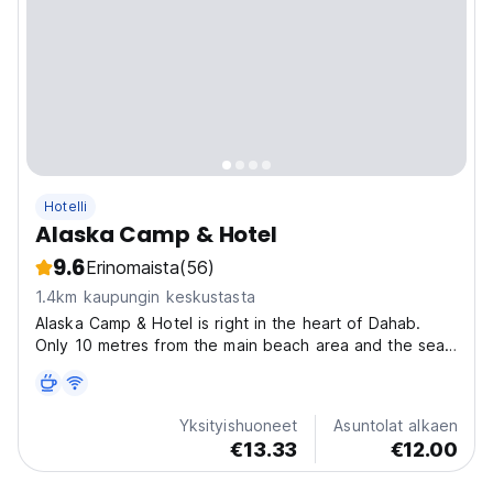
Hotelli
Alaska Camp & Hotel
9.6
Erinomaista
(56)
1.4km kaupungin keskustasta
Alaska Camp & Hotel is right in the heart of Dahab.
Only 10 metres from the main beach area and the sea
it makes the perfect base to experience and explore
Dahab - great value, fantastic atmosphere and the
opportunity to meet other travellers from all over...
Yksityishuoneet
Asuntolat alkaen
€13.33
€12.00