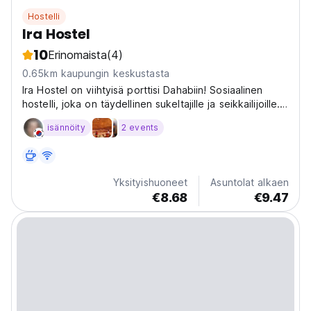
Hostelli
Ira Hostel
10
Erinomaista
(4)
0.65km kaupungin keskustasta
Ira Hostel on viihtyisä porttisi Dahabiin! Sosiaalinen
hostelli, joka on täydellinen sukeltajille ja seikkailijoille.
Tutustu Punaiseenmereen yhdestä Dahabin parhaista
isännöity
2 events
hostelleista. (Auto-translated from original language)
Yksityishuoneet
Asuntolat alkaen
€8.68
€9.47