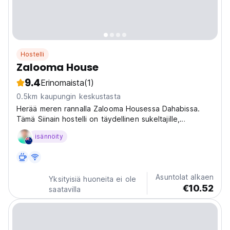
Hostelli
Zalooma House
9.4
Erinomaista
(1)
0.5km kaupungin keskustasta
Herää meren rannalla Zalooma Housessa Dahabissa.
Tämä Siinain hostelli on täydellinen sukeltajille,
patikoijille ja seikkailumatkailijoille, jotka haluavat
isännöity
tutustua Punaiseenmereen ja kanjoneihin. (Auto-
translated from original language)
Asuntolat alkaen
Yksityisiä huoneita ei ole
€10.52
saatavilla