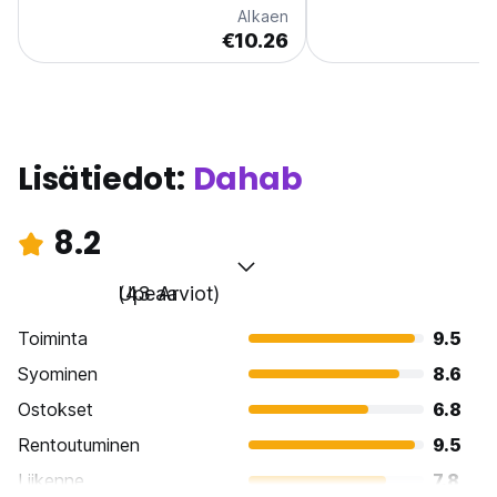
Alkaen
€10.26
Lisätiedot:
Dahab
8.2
Upeaa
(43 Arviot)
Toiminta
9.5
Syominen
8.6
Ostokset
6.8
Rentoutuminen
9.5
Liikenne
7.8