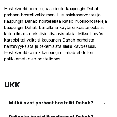
Kiertoajelu
8.0
Hostelworld.com tarjoaa sinulle kaupungin Dahab
Kulttuuri
7.3
parhaan hostellivalikoiman. Lue asiakasarvosteluja
Yöelämä
kaupungin Dahab hostelleista katso nuorisohostelleja
7.1
kaupungin Dahab kartalla ja käytä erikoistarjouksia,
Rahanarvoinen
9.1
kuten ilmaisia tekstiviestivahvistuksia. Mikset myös
katsoisi tai valitsisi kaupungin Dahab parhaista
nähtävyyksistä ja tekemisistä siellä käydessäsi.
Hostelworld.com - kaupungin Dahab ehdoton
patikkamatkojen hostelliopas.
UKK
Mitkä ovat parhaat hostellit Dahab?
Paljonko hostellit maksavat Dahab?