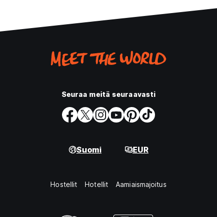
Seuraa meitä seuraavasti
Suomi
EUR
Hostellit
Hotellit
Aamiaismajoitus