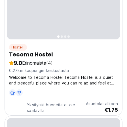
Hostelli
Tecoma Hostel
9.0
Erinomaista
(4)
0.27km kaupungin keskustasta
Welcome to Tecoma Hostel Tecoma Hostel is a quiet
and peaceful place where you can relax and feel at
home. We welcome everyone, no matter where you
are from or who you are — all nationalities and all
genders are always welcome here. Our hostel is clean,
Asuntolat alkaen
Yksityisiä huoneita ei ole
safe,...
€1.75
saatavilla