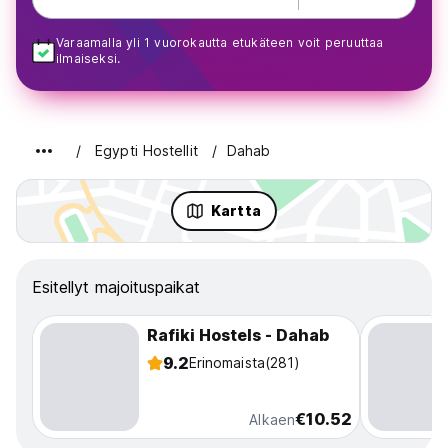
Varaamalla yli 1 vuorokautta etukäteen voit peruuttaa
ilmaiseksi.
Egypti Hostellit
Dahab
Kartta
Esitellyt majoituspaikat
Rafiki Hostels - Dahab
9.2
Erinomaista
(281)
€10.52
Alkaen