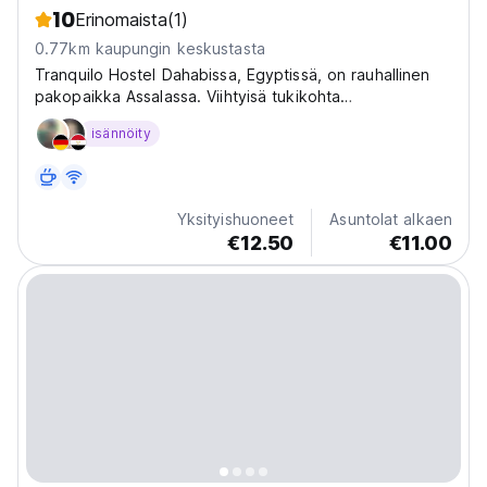
10
Erinomaista
(1)
0.77km kaupungin keskustasta
Tranquilo Hostel Dahabissa, Egyptissä, on rauhallinen
pakopaikka Assalassa. Viihtyisä tukikohta
Punaisenmeren sukellukselle, aavikkoseikkailuille ja
isännöity
rentoutumiselle. Ihanteellinen yksin matkustaville. (Auto-
translated from original language)
Yksityishuoneet
Asuntolat alkaen
€12.50
€11.00