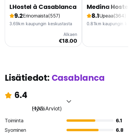
LHostel à Casablanca
Medina Hostel
9.2
8.1
Erinomaista
(557)
Upeaa
(364)
3.69km kaupungin keskustasta
0.81km kaupungin kes
Alkaen
€18.00
Lisätiedot:
Casablanca
6.4
Hyvä
(135 Arviot)
Toiminta
6.1
Syominen
6.8