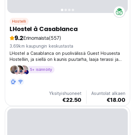
Hostelli
LHostel à Casablanca
9.2
Erinomaista
(557)
3.69km kaupungin keskustasta
LHostel a Casablanca on puolivälissä Guest Housesta
Hostelliin, ja siellä on kaunis puutarha, laaja terassi ja
mukavat mukavuudet.
5+ isännöity
Yksityishuoneet
Asuntolat alkaen
€22.50
€18.00