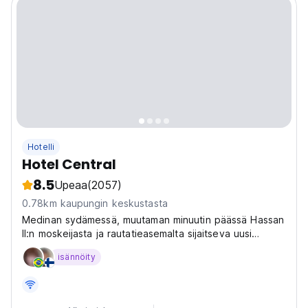
Hotelli
Hotel Central
8.5
Upeaa
(2057)
0.78km kaupungin keskustasta
Medinan sydämessä, muutaman minuutin päässä Hassan
II:n moskeijasta ja rautatieasemalta sijaitseva uusi
kunnostettu Htel Central takaa ainutlaatuisen ja
isännöity
rentouttavan ilmapiirin.