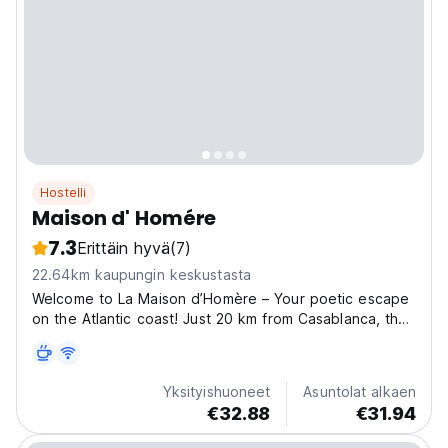
Hostelli
Maison d' Homére
7.3
Erittäin hyvä
(7)
22.64km kaupungin keskustasta
Welcome to La Maison d’Homère – Your poetic escape
on the Atlantic coast! Just 20 km from Casablanca, the
house is a chill spot only 10 minutes away from epic
surf schools and the best seafood joints around. Just a
5-minute walk from the ocean, La Maison...
Yksityishuoneet
Asuntolat alkaen
€32.88
€31.94