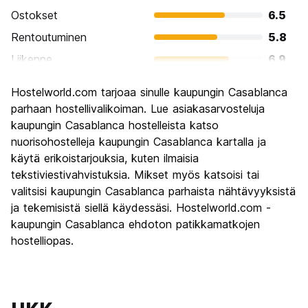
Ostokset
6.5
Rentoutuminen
5.8
Liikenne
6.9
Kiertoajelu
6.3
Hostelworld.com tarjoaa sinulle kaupungin Casablanca
Kulttuuri
6.7
parhaan hostellivalikoiman. Lue asiakasarvosteluja
Yöelämä
kaupungin Casablanca hostelleista katso
6.0
nuorisohostelleja kaupungin Casablanca kartalla ja
Rahanarvoinen
6.4
käytä erikoistarjouksia, kuten ilmaisia
tekstiviestivahvistuksia. Mikset myös katsoisi tai
valitsisi kaupungin Casablanca parhaista nähtävyyksistä
ja tekemisistä siellä käydessäsi. Hostelworld.com -
kaupungin Casablanca ehdoton patikkamatkojen
hostelliopas.