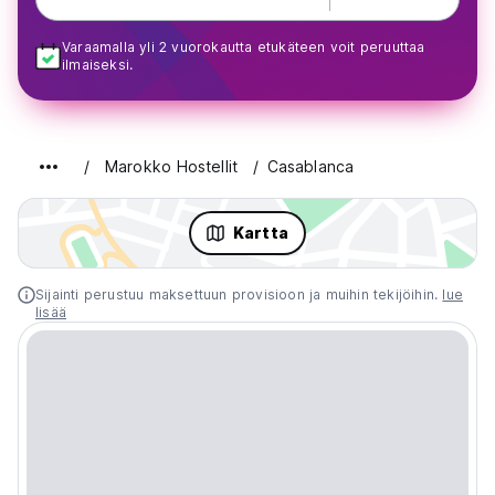
Varaamalla yli 2 vuorokautta etukäteen voit peruuttaa
ilmaiseksi.
Marokko Hostellit
Casablanca
Kartta
Sijainti perustuu maksettuun provisioon ja muihin tekijöihin.
lue
lisää