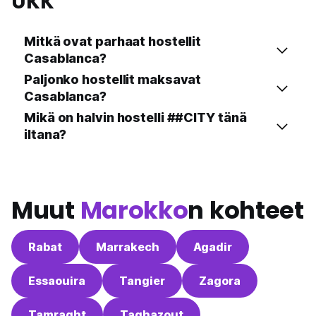
UKK
Mitkä ovat parhaat hostellit
Casablanca?
Paljonko hostellit maksavat
Casablanca?
Mikä on halvin hostelli ##CITY tänä
iltana?
Muut
Marokko
n kohteet
Rabat
Marrakech
Agadir
Essaouira
Tangier
Zagora
Tamraght
Taghazout