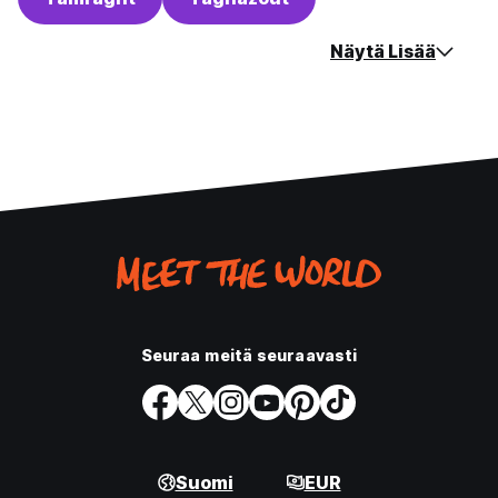
Näytä Lisää
Seuraa meitä seuraavasti
Suomi
EUR