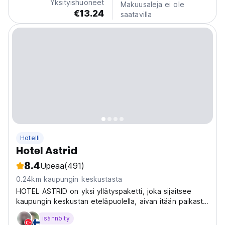
Yksityishuoneet
Makuusaleja ei ole
€13.24
saatavilla
Hotelli
Hotel Astrid
8.4
Upeaa
(491)
0.24km kaupungin keskustasta
HOTEL ASTRID on yksi yllätyspaketti, joka sijaitsee
kaupungin keskustan eteläpuolella, aivan itään paikasta
mohamed V. Siinä on valoisat, siistit ja hiljaiset huoneet,
isännöity
joissa jokaisessa on parveke ja puhdas kylpyhuone.......