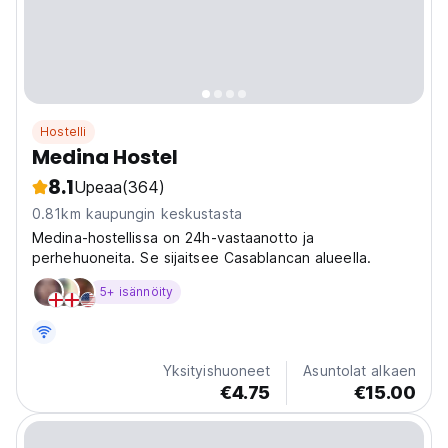
Hostelli
Medina Hostel
8.1
Upeaa
(364)
0.81km kaupungin keskustasta
Medina-hostellissa on 24h-vastaanotto ja
perhehuoneita. Se sijaitsee Casablancan alueella.
5+ isännöity
Yksityishuoneet
Asuntolat alkaen
€4.75
€15.00