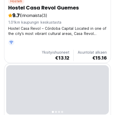
Hostelli
Hostel Casa Revol Guemes
9.7
Erinomaista
(3)
1.01km kaupungin keskustasta
Hostel Casa Revol – Córdoba Capital Located in one of
the city’s most vibrant cultural areas, Casa Revol
combines a great location with a calm atmosphere and
attention to detail. You’ll be within walking distance of
Córdoba’s main attractions, museums, bars,...
Yksityishuoneet
Asuntolat alkaen
€13.12
€15.16