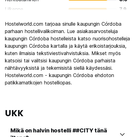
Liikenne
7.9
Kiertoajelu
8.1
Hostelworld.com tarjoaa sinulle kaupungin Córdoba
Kulttuuri
8.7
parhaan hostellivalikoiman. Lue asiakasarvosteluja
Yöelämä
kaupungin Córdoba hostelleista katso nuorisohostelleja
8.3
kaupungin Córdoba kartalla ja käytä erikoistarjouksia,
Rahanarvoinen
8.1
kuten ilmaisia tekstiviestivahvistuksia. Mikset myös
katsoisi tai valitsisi kaupungin Córdoba parhaista
nähtävyyksistä ja tekemisistä siellä käydessäsi.
Hostelworld.com - kaupungin Córdoba ehdoton
patikkamatkojen hostelliopas.
UKK
Mikä on halvin hostelli ##CITY tänä