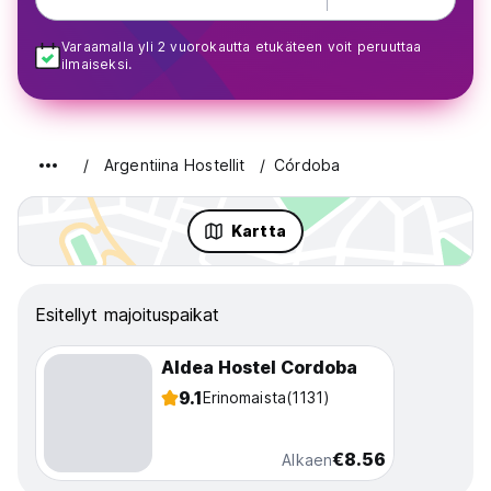
Varaamalla yli 2 vuorokautta etukäteen voit peruuttaa
ilmaiseksi.
Argentiina Hostellit
Córdoba
Kartta
Esitellyt majoituspaikat
Aldea Hostel Cordoba
9.1
Erinomaista
(1131)
€8.56
Alkaen