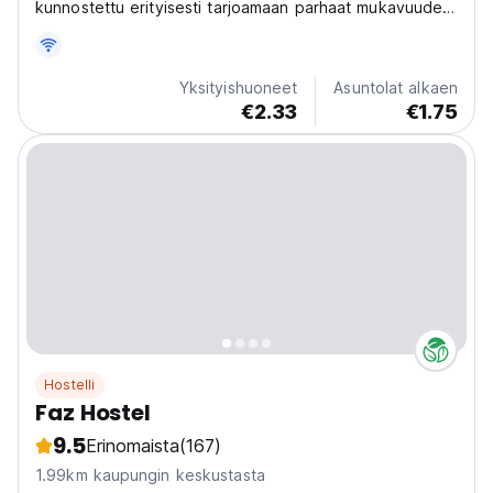
kunnostettu erityisesti tarjoamaan parhaat mukavuudet
vierailijoilleen, turisteille ja ulkomaisille opiskelijoille.
Yksityishuoneet
Asuntolat alkaen
€2.33
€1.75
Hostelli
Faz Hostel
9.5
Erinomaista
(167)
1.99km kaupungin keskustasta