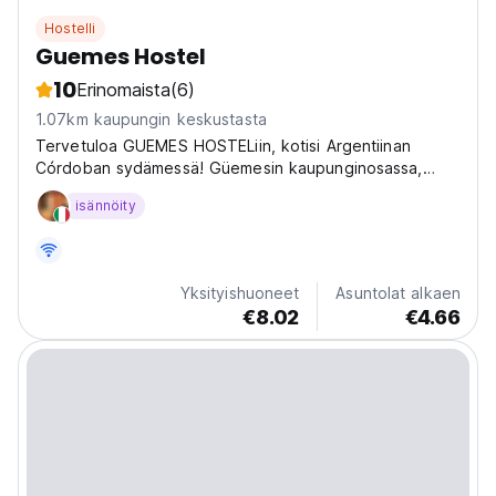
Hostelli
Guemes Hostel
10
Erinomaista
(6)
1.07km kaupungin keskustasta
Tervetuloa GUEMES HOSTELiin, kotisi Argentiinan
Córdoban sydämessä! Güemesin kaupunginosassa,
viehättävällä Simón Bolívar -kadulla 613, sinua odottaa
isännöity
tila, joka on suunniteltu kokemaan kaupunki kuin
paikallinen. Ensimmäisestä päivästä lähtien tunnet sen
ainutlaatuisen...
Yksityishuoneet
Asuntolat alkaen
€8.02
€4.66