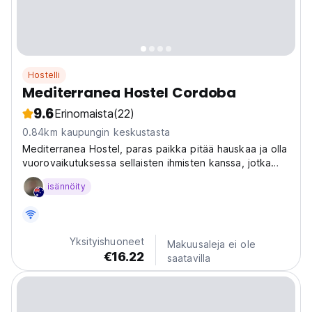
Hostelli
Mediterranea Hostel Cordoba
9.6
Erinomaista
(22)
0.84km kaupungin keskustasta
Mediterranea Hostel, paras paikka pitää hauskaa ja olla
vuorovaikutuksessa sellaisten ihmisten kanssa, jotka
jakavat makumatkan ja kulttuurivaihdon.
isännöity
Yksityishuoneet
Makuusaleja ei ole
€16.22
saatavilla