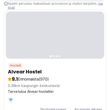
Sijainti perustuu maksettuun provisioon ja muihin tekijöihin.
lue
lisää
Hostelli
Alvear Hostel
9.1
Erinomaista
(970)
0.38km kaupungin keskustasta
Tervetuloa Alvear-hostelliin
Yksityishuoneet
Asuntolat alkaen