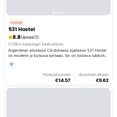
Hostelli
531 Hostel
8.8
Upeaa
(3)
0.23km kaupungin keskustasta
Argentiinan eloisassa Córdobassa sijaitseva 531 Hostel
on moderni ja kutsuva keitaasi. Se on loistava tukikohta
kaupunkiin tutustumiseen ja muiden matkailijoiden
tapaamiseen. (Auto-translated from original language)
Yksityishuoneet
Asuntolat alkaen
€14.57
€9.62