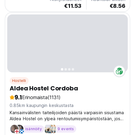
€11.53
€8.56
Hostelli
Aldea Hostel Cordoba
9.1
Erinomaista
(1131)
0.85km kaupungin keskustasta
Kansainvälisten taiteilijoiden päästä varpaisiin sisustama
Aldea Hostel on ylpeä rentoutumisympäristöstään, jossa
on aina hyvä tunnelma.
isännöity
9 events