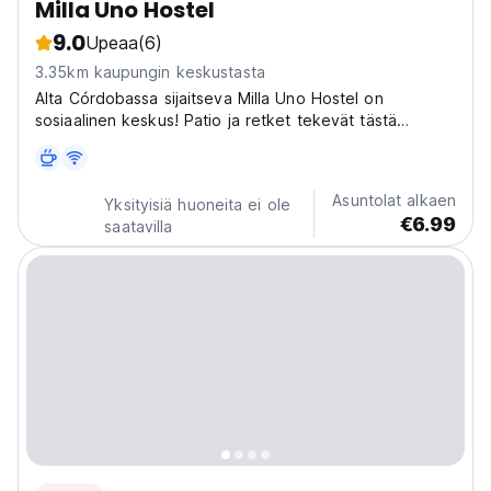
Milla Uno Hostel
9.0
Upeaa
(6)
3.35km kaupungin keskustasta
Alta Córdobassa sijaitseva Milla Uno Hostel on
sosiaalinen keskus! Patio ja retket tekevät tästä
Córdoban hostellista ihanteellisen matkailijoille, jotka
etsivät aitoja paikallisia kokemuksia. (Auto-translated
from original language)
Asuntolat alkaen
Yksityisiä huoneita ei ole
€6.99
saatavilla