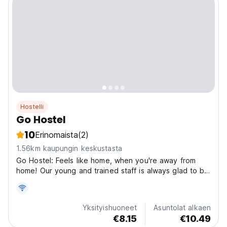
Hostelli
Go Hostel
10
Erinomaista
(2)
1.56km kaupungin keskustasta
Go Hostel: Feels like home, when you're away from
home! Our young and trained staff is always glad to be
of your service, we will guide you in whatever you may
need, and we will assist you with any questions,
requests and concerns you may have. Our goal is...
Yksityishuoneet
Asuntolat alkaen
€8.15
€10.49