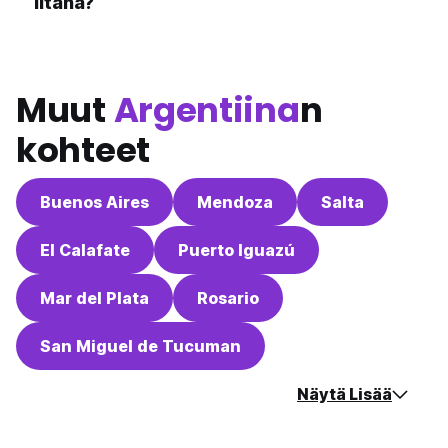
iltana?
Muut
Argentiina
n
kohteet
Buenos Aires
Mendoza
Salta
El Calafate
Puerto Iguazú
Mar del Plata
Rosario
San Miguel de Tucuman
Näytä Lisää