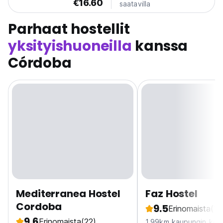
€16.60
saatavilla
Parhaat hostellit
yksityishuoneilla
kanssa
Córdoba
Mediterranea Hostel
Faz Hostel
Cordoba
9.5
Erinomaista
(16
9.6
Erinomaista
(22)
1.99km kaupungin kes