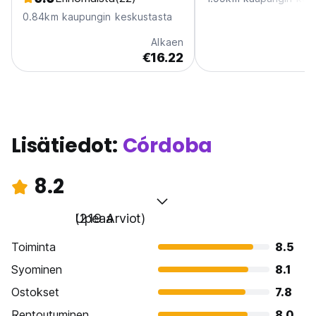
0.84km kaupungin keskustasta
Alkaen
€16.22
Lisätiedot:
Córdoba
8.2
Upeaa
(219 Arviot)
Toiminta
8.5
Syominen
8.1
Ostokset
7.8
Rentoutuminen
8.0