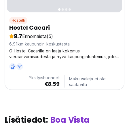
Hostelli
Hostel Cacari
9.7
Erinomaista
(5)
6.91km kaupungin keskustasta
O Hostel Cacarilla on laaja kokemus
vieraanvaraisuudesta ja hyvä kaupungintuntemus, joten
hyödynnämme molempia elementtejä tarjotaksemme
vieraillemme ja matkailijoillemme hyödyllisiä vinkkejä,
joiden avulla he voivat nauttia ja löytää täyden tehon
Yksityishuoneet
Makuusaleja ei ole
Boa Vistasta...
€8.59
saatavilla
Lisätiedot:
Boa Vista