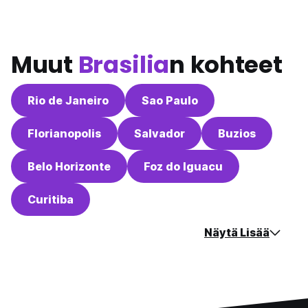
Muut
Brasilia
n kohteet
Rio de Janeiro
Sao Paulo
Florianopolis
Salvador
Buzios
Belo Horizonte
Foz do Iguacu
Curitiba
Näytä Lisää