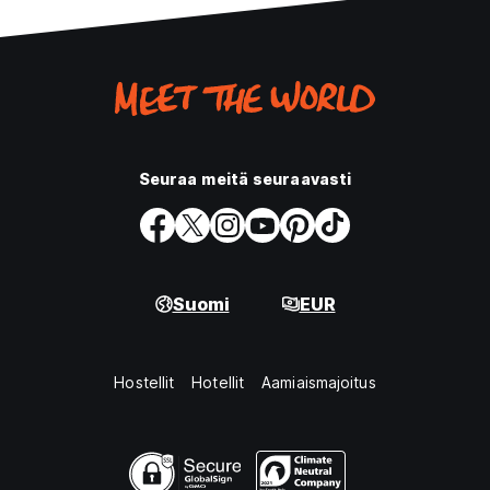
Seuraa meitä seuraavasti
Suomi
EUR
Hostellit
Hotellit
Aamiaismajoitus