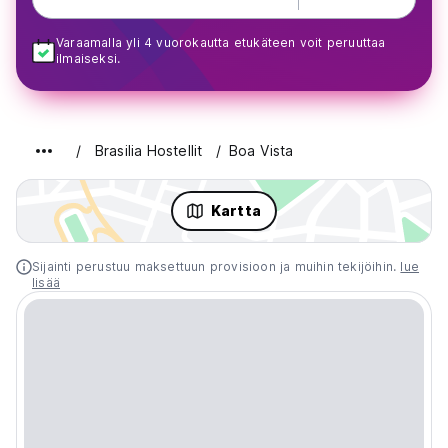
Varaamalla yli 4 vuorokautta etukäteen voit peruuttaa
ilmaiseksi.
Brasilia Hostellit
Boa Vista
Kartta
Sijainti perustuu maksettuun provisioon ja muihin tekijöihin.
lue
lisää