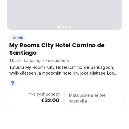
Hotelli
My Rooms City Hotel Camino de
Santiago
11.5km kaupungin keskustasta
Tutustu My Rooms City Hotel Camino de Santiagoon,
tyylikkääseen ja moderniin hotelliin, joka sijaitsee Los
Tomillaresissa, Espanjassa, N-120-tien kilometrillä 102.
Hotellimme on täydellinen valinta niille, jotka ovat
lähdössä Camino de Santiagolle, ja se...
Yksityishuoneet
Makuusaleja ei ole
€32.00
saatavilla