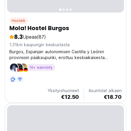
Hostelli
Mola! Hostel Burgos
8.3
Upeaa
(87)
1.31km kaupungin keskustasta
Burgos, Espanjan autonomisen Castilla y Leónin
provinssin pääkaupunki, erottuu keskiaikaisesta
arkkitehtuuristaan.
10+ isännöity
Yksityishuoneet
Asuntolat alkaen
€12.50
€18.70