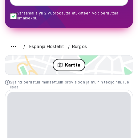
Varaamalla yli 2 vuorokautta etukäteen voit peruuttaa
ilmaiseksi.
Espanja Hostellit
Burgos
Kartta
Sijainti perustuu maksettuun provisioon ja muihin tekijöihin.
lue
lisää