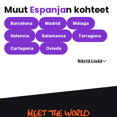
Muut
Espanja
n kohteet
Barcelona
Madrid
Málaga
Valencia
Salamanca
Tarragona
Cartagena
Oviedo
Näytä Lisää