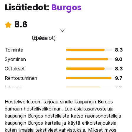
Lisätiedot:
Burgos
8.6
Upeaa
(6 Arviot)
Toiminta
8.3
Syominen
9.0
Ostokset
8.3
Rentoutuminen
9.7
Liikenne
7.3
Kiertoajelu
9.0
Hostelworld.com tarjoaa sinulle kaupungin Burgos
Kulttuuri
9.7
parhaan hostellivalikoiman. Lue asiakasarvosteluja
Yöelämä
kaupungin Burgos hostelleista katso nuorisohostelleja
7.3
kaupungin Burgos kartalla ja käytä erikoistarjouksia,
Rahanarvoinen
9.0
kuten ilmaisia tekstiviestivahvistuksia. Mikset myös